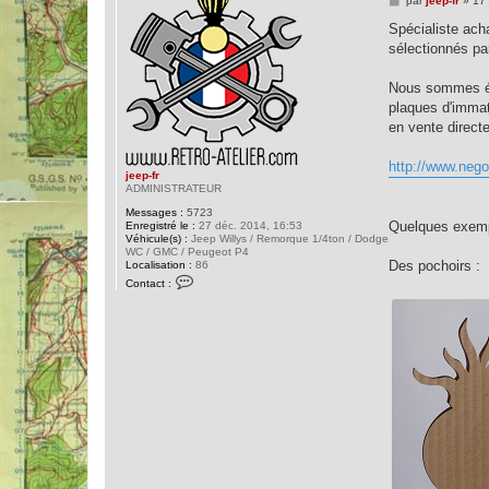
par
jeep-fr
»
17 
e
s
Spécialiste ach
s
sélectionnés par
a
g
e
Nous sommes éga
plaques d'immat
en vente direct
http://www.nego
jeep-fr
ADMINISTRATEUR
Messages :
5723
Quelques exemp
Enregistré le :
27 déc. 2014, 16:53
Véhicule(s) :
Jeep Willys / Remorque 1/4ton / Dodge
WC / GMC / Peugeot P4
Des pochoirs :
Localisation :
86
C
Contact :
o
n
t
a
c
t
e
r
j
e
e
p
-
f
r