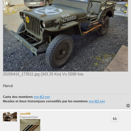
20200416_173511.jpg (343.25 Kio) Vu 5599 fois
Hervé
Carte des membres
>>> ICI <<<
Musées et lieux historiques conseillés par les membres
>>> ICI <<<
raoul86
Caporal-Chef