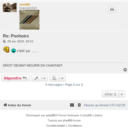
raoul86
Caporal-Chef
Re: Pochoirs
M
20 avr. 2020, 20:21
e
s
c'est ça. ......
s
a
g
e
DROIT DEVANT-MOURIR EN CHANTANT.
Répondre
4 messages • Page
1
sur
1
Aller à
Index du forum
Heures au format
UTC+02:00
Développé par
phpBB
® Forum Software © phpBB Limited
Traduit par
phpBB-fr.com
Confidentialité
|
Conditions