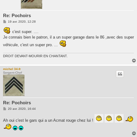
Re: Pochoirs
M
19 avr. 2020, 12:28
e
s
c'est super. ....
s
a
Je connais bien le patron, il a un super garage dans le 86 ,avec des super
g
e
véhicule, c'est un super pro. ...
DROIT DEVANT-MOURIR EN CHANTANT.
michel 34-fr
Sergent-Chef
Re: Pochoirs
M
20 avr. 2020, 16:44
e
s
s
Ah oui c'est le gars qui a un Acmat rouge chez lui !
a
g
e