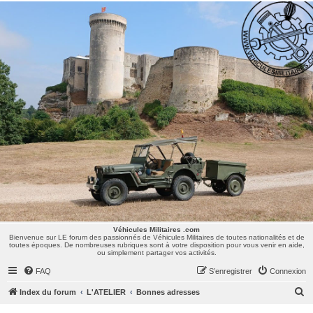
Véhicules Militaires .com
Bienvenue sur LE forum des passionnés de Véhicules Militaires de toutes nationalités et de
toutes époques. De nombreuses rubriques sont à votre disposition pour vous venir en aide,
ou simplement partager vos activités.
Véhicules Militaires .com
Bienvenue sur LE forum des passionnés de Véhicules Militaires de toutes nationalités et de
toutes époques. De nombreuses rubriques sont à votre disposition pour vous venir en aide,
ou simplement partager vos activités.
FAQ
S’enregistrer
Connexion
R
Index du forum
L'ATELIER
Bonnes adresses
e