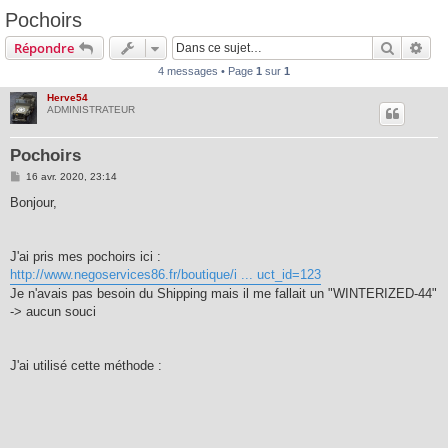
Pochoirs
Recherc
Rec
Répondre
4 messages • Page
1
sur
1
Herve54
ADMINISTRATEUR
Pochoirs
M
16 avr. 2020, 23:14
e
s
Bonjour,
s
a
g
e
J'ai pris mes pochoirs ici :
http://www.negoservices86.fr/boutique/i ... uct_id=123
Je n'avais pas besoin du Shipping mais il me fallait un "WINTERIZED-44"
-> aucun souci
J'ai utilisé cette méthode :