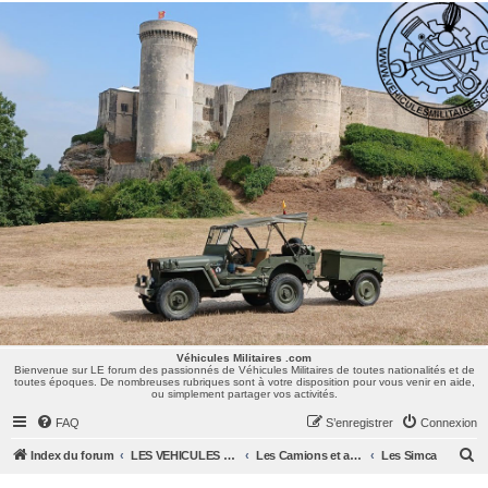
Véhicules Militaires .com
Bienvenue sur LE forum des passionnés de Véhicules Militaires de toutes nationalités et de
toutes époques. De nombreuses rubriques sont à votre disposition pour vous venir en aide,
ou simplement partager vos activités.
Véhicules Militaires .com
Bienvenue sur LE forum des passionnés de Véhicules Militaires de toutes nationalités et de
toutes époques. De nombreuses rubriques sont à votre disposition pour vous venir en aide,
ou simplement partager vos activités.
FAQ
S’enregistrer
Connexion
R
Index du forum
LES VEHICULES MILITAIRES
Les Camions et autres VLTT : Renault, Simca, Marmon, Saviem, Berliet, Sovamag, Land Rover, ...
Les Simca
e