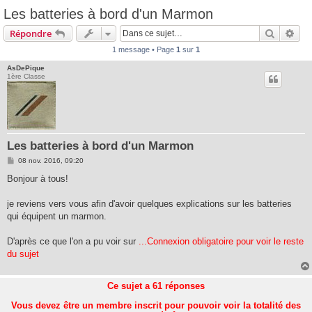
Les batteries à bord d'un Marmon
Recherc
Rec
Répondre
1 message • Page
1
sur
1
AsDePique
1ère Classe
Les batteries à bord d'un Marmon
M
08 nov. 2016, 09:20
e
s
Bonjour à tous!
s
a
g
je reviens vers vous afin d'avoir quelques explications sur les batteries
e
qui équipent un marmon.
D'après ce que l'on a pu voir sur
...Connexion obligatoire pour voir le reste
du sujet
Ce sujet a
61
réponses
Vous devez être un membre inscrit pour pouvoir voir la totalité des