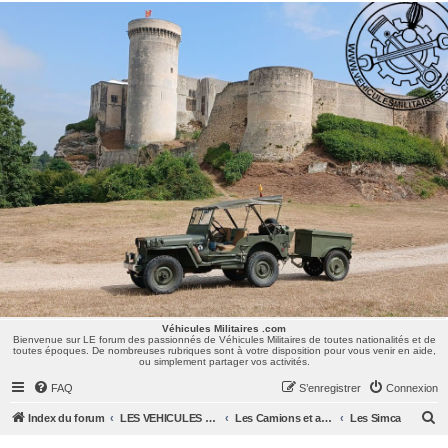
Véhicules Militaires .com
Bienvenue sur LE forum des passionnés de Véhicules Militaires de toutes nationalités et de
toutes époques. De nombreuses rubriques sont à votre disposition pour vous venir en aide,
ou simplement partager vos activités.
Véhicules Militaires .com
Bienvenue sur LE forum des passionnés de Véhicules Militaires de toutes nationalités et de
toutes époques. De nombreuses rubriques sont à votre disposition pour vous venir en aide,
ou simplement partager vos activités.
FAQ
S’enregistrer
Connexion
R
Index du forum
LES VEHICULES MILITAIRES
Les Camions et autres VLTT : Renault, Simca, Marmon, Saviem, Berliet, Sovamag, Land Rover, ...
Les Simca
e