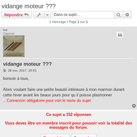
vidange moteur ???
Recherc
Rec
Répondre
1 message • Page
1
sur
1
luc
Caporal
vidange moteur ???
M
28 nov. 2017, 20:51
e
s
bonsoir à tous,
s
a
g
Alors voulant faire une petite beauté intérieure à mon marmon durant
e
cette hiver avant les beaux jours pour qu il puisse plastronner
...Connexion obligatoire pour voir le reste du sujet
Ce sujet a
152
réponses
Vous devez être un membre inscrit pour pouvoir voir la totalité des
messages du forum.