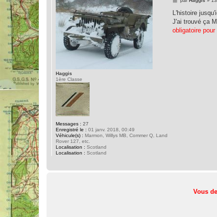
par
Haggis
»
13
e
s
L'histoire jusqu'i
s
J'ai trouvé ça 
a
g
obligatoire pour 
e
Haggis
1ère Classe
Messages :
27
Enregistré le :
01 janv. 2018, 00:49
Véhicule(s) :
Marmon, Willys MB, Commer Q, Land
Rover 127, etc.
Localisation :
Scotland
Localisation :
Scotland
Vous de