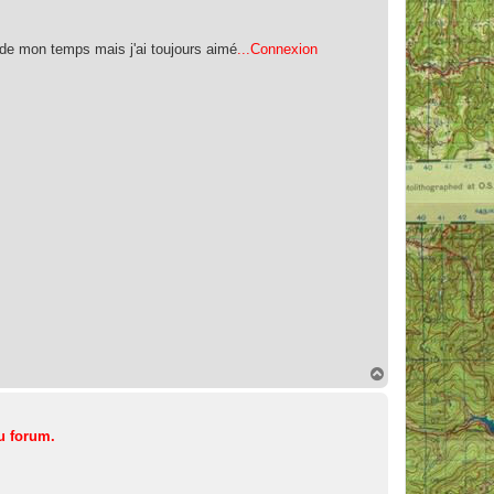
 de mon temps mais j'ai toujours aimé
...Connexion
H
a
u
t
u forum.