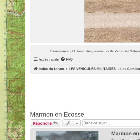
Bienvenue sur LE forum des passionnés de Véhicules Militaires
Accès rapide
FAQ
Index du forum
LES VEHICULES MILITAIRES
Les Camions
Marmon en Ecosse
Répondre
Marmon en
M