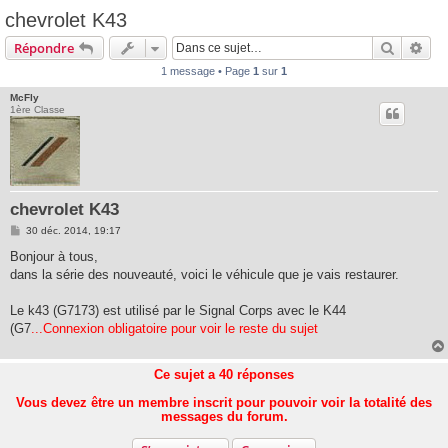
chevrolet K43
Recherc
Rec
Répondre
1 message • Page
1
sur
1
McFly
1ère Classe
chevrolet K43
M
30 déc. 2014, 19:17
e
s
Bonjour à tous,
s
dans la série des nouveauté, voici le véhicule que je vais restaurer.
a
g
e
Le k43 (G7173) est utilisé par le Signal Corps avec le K44
(G7
...Connexion obligatoire pour voir le reste du sujet
Ce sujet a
40
réponses
Vous devez être un membre inscrit pour pouvoir voir la totalité des
messages du forum.