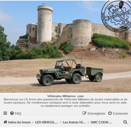
Véhicules Militaires .com
Bienvenue sur LE forum des passionnés de Véhicules Militaires de toutes nationalités et de
toutes époques. De nombreuses rubriques sont à votre disposition pour vous venir en aide,
ou simplement partager vos activités.
Véhicules Militaires .com
Bienvenue sur LE forum des passionnés de Véhicules Militaires de toutes nationalités et de
toutes époques. De nombreuses rubriques sont à votre disposition pour vous venir en aide,
ou simplement partager vos activités.
FAQ
S’enregistrer
Connexion
R
Index du forum
LES VEHICULES MILITAIRES
Les Autres Véhicules US : Dodge, GMC, Ward La France, Diamond, Half Track, Weasel, ...
GMC CCKW & Chevrolet
e