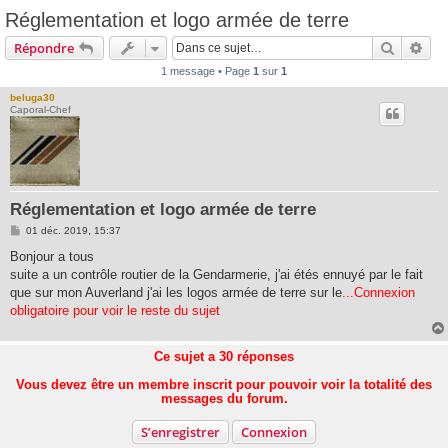
Réglementation et logo armée de terre
Recherc
Rec
Répondre
1 message • Page
1
sur
1
beluga30
Caporal-Chef
Réglementation et logo armée de terre
M
01 déc. 2019, 15:37
e
s
Bonjour a tous
s
suite a un contrôle routier de la Gendarmerie, j'ai étés ennuyé par le fait
a
g
que sur mon Auverland j'ai les logos armée de terre sur le
...Connexion
e
obligatoire pour voir le reste du sujet
Ce sujet a
30
réponses
Vous devez être un membre inscrit pour pouvoir voir la totalité des
messages du forum.
S’enregistrer
Connexion