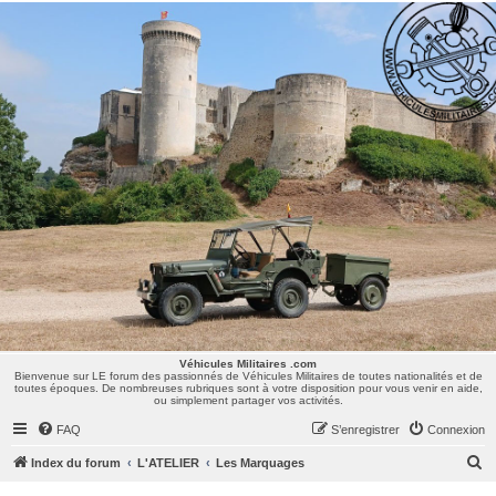
Véhicules Militaires .com
Bienvenue sur LE forum des passionnés de Véhicules Militaires de toutes nationalités et de
toutes époques. De nombreuses rubriques sont à votre disposition pour vous venir en aide,
ou simplement partager vos activités.
Véhicules Militaires .com
Bienvenue sur LE forum des passionnés de Véhicules Militaires de toutes nationalités et de
toutes époques. De nombreuses rubriques sont à votre disposition pour vous venir en aide,
ou simplement partager vos activités.
FAQ
S’enregistrer
Connexion
R
Index du forum
L'ATELIER
Les Marquages
e