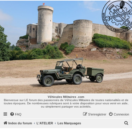
Véhicules Militaires .com
Bienvenue sur LE forum des passionnés de Véhicules Militaires de toutes nationalités et de
toutes époques. De nombreuses rubriques sont à votre disposition pour vous venir en aide,
ou simplement partager vos activités.
Véhicules Militaires .com
Bienvenue sur LE forum des passionnés de Véhicules Militaires de toutes nationalités et de
toutes époques. De nombreuses rubriques sont à votre disposition pour vous venir en aide,
ou simplement partager vos activités.
FAQ
S’enregistrer
Connexion
R
Index du forum
L'ATELIER
Les Marquages
e