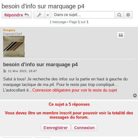
besoin d'info sur marquage p4
Recherc
Rec
Répondre
1 message • Page
1
sur
1
Gregory
Caporal-Chef
besoin d'info sur marquage p4
M
21 févr. 2021, 18:47
e
s
Salut à tous! Je recherche des infos sur la partie en haut à gauche du
s
marquage tactique de ma p4. Pour le reste pas trop compliqué...
a
g
L'autocollant é
...Connexion obligatoire pour voir le reste du sujet
e
Ce sujet a
5
réponses
Vous devez être un membre inscrit pour pouvoir voir la totalité des
messages du forum.
S’enregistrer
Connexion