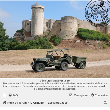
Véhicules Militaires .com
Bienvenue sur LE forum des passionnés de Véhicules Militaires de toutes nationalités et de
toutes époques. De nombreuses rubriques sont à votre disposition pour vous venir en aide,
ou simplement partager vos activités.
Véhicules Militaires .com
Bienvenue sur LE forum des passionnés de Véhicules Militaires de toutes nationalités et de
toutes époques. De nombreuses rubriques sont à votre disposition pour vous venir en aide,
ou simplement partager vos activités.
FAQ
S’enregistrer
Connexion
R
Index du forum
L'ATELIER
Les Marquages
e