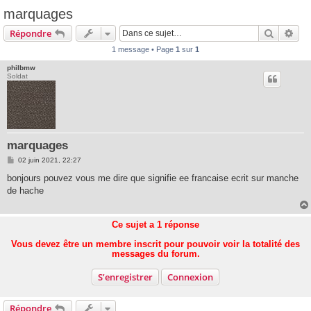
marquages
Recherc
Rec
Répondre
1 message • Page
1
sur
1
philbmw
Soldat
marquages
M
02 juin 2021, 22:27
e
s
bonjours pouvez vous me dire que signifie ee francaise ecrit sur manche
s
de hache
a
g
e
Ce sujet a
1
réponse
Vous devez être un membre inscrit pour pouvoir voir la totalité des
messages du forum.
S’enregistrer
Connexion
Répondre