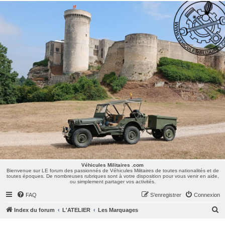
Véhicules Militaires .com
Bienvenue sur LE forum des passionnés de Véhicules Militaires de toutes nationalités et de
toutes époques. De nombreuses rubriques sont à votre disposition pour vous venir en aide,
ou simplement partager vos activités.
Véhicules Militaires .com
Bienvenue sur LE forum des passionnés de Véhicules Militaires de toutes nationalités et de
toutes époques. De nombreuses rubriques sont à votre disposition pour vous venir en aide,
ou simplement partager vos activités.
FAQ
S’enregistrer
Connexion
R
Index du forum
L'ATELIER
Les Marquages
e