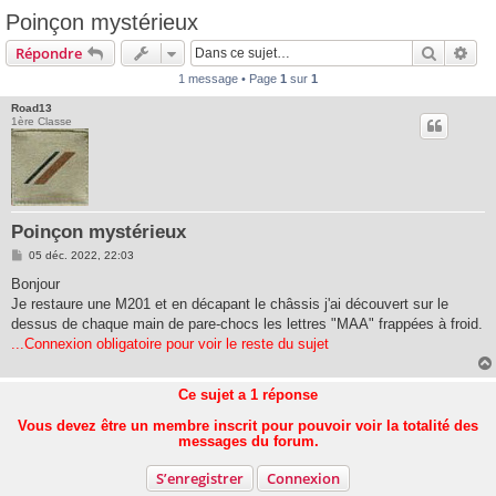
Poinçon mystérieux
Recherc
Rec
Répondre
1 message • Page
1
sur
1
Road13
1ère Classe
Poinçon mystérieux
M
05 déc. 2022, 22:03
e
s
Bonjour
s
Je restaure une M201 et en décapant le châssis j'ai découvert sur le
a
g
dessus de chaque main de pare-chocs les lettres "MAA" frappées à froid.
e
...Connexion obligatoire pour voir le reste du sujet
Ce sujet a
1
réponse
Vous devez être un membre inscrit pour pouvoir voir la totalité des
messages du forum.
S’enregistrer
Connexion