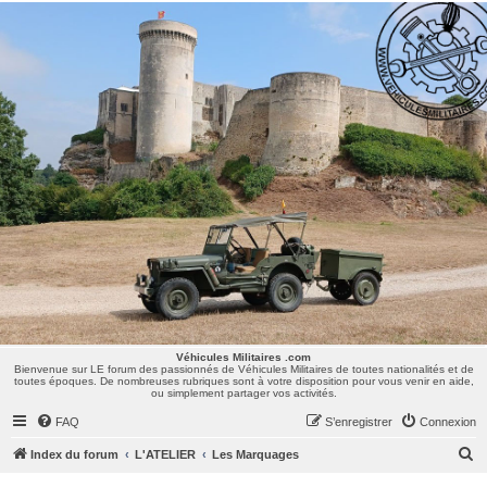
Véhicules Militaires .com
Bienvenue sur LE forum des passionnés de Véhicules Militaires de toutes nationalités et de
toutes époques. De nombreuses rubriques sont à votre disposition pour vous venir en aide,
ou simplement partager vos activités.
Véhicules Militaires .com
Bienvenue sur LE forum des passionnés de Véhicules Militaires de toutes nationalités et de
toutes époques. De nombreuses rubriques sont à votre disposition pour vous venir en aide,
ou simplement partager vos activités.
FAQ
S’enregistrer
Connexion
R
Index du forum
L'ATELIER
Les Marquages
e