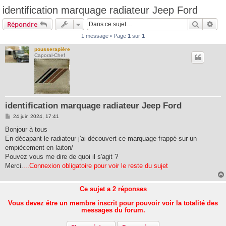
identification marquage radiateur Jeep Ford
Recherc
Rec
Répondre
1 message • Page
1
sur
1
pousserapière
Caporal-Chef
identification marquage radiateur Jeep Ford
M
24 juin 2024, 17:41
e
s
Bonjour à tous
s
En décapant le radiateur j'ai découvert ce marquage frappé sur un
a
g
empiècement en laiton/
e
Pouvez vous me dire de quoi il s'agit ?
Merci.
...Connexion obligatoire pour voir le reste du sujet
Ce sujet a
2
réponses
Vous devez être un membre inscrit pour pouvoir voir la totalité des
messages du forum.