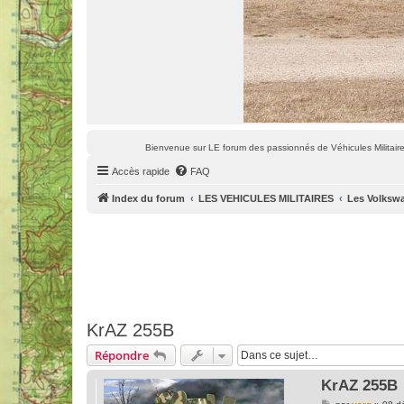
Bienvenue sur LE forum des passionnés de Véhicules Militaires
Accès rapide
FAQ
Index du forum
LES VEHICULES MILITAIRES
Les Volkswa
KrAZ 255B
Répondre
KrAZ 255B
M