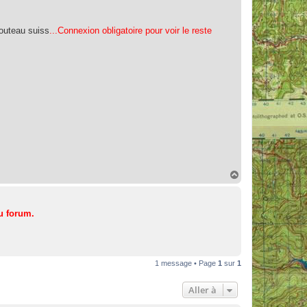
couteau suiss
...Connexion obligatoire pour voir le reste
H
a
u
t
u forum.
1 message • Page
1
sur
1
Aller à