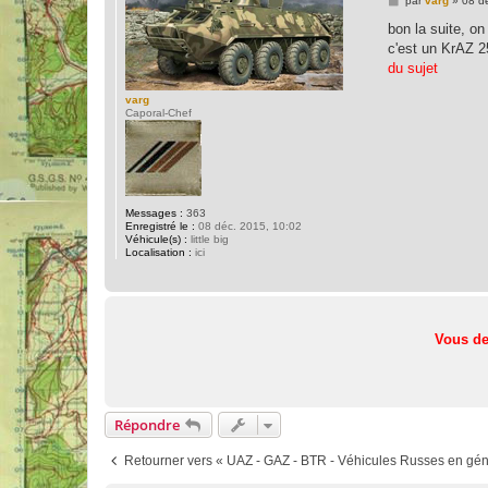
par
varg
»
08 d
e
s
bon la suite, on 
s
c'est un KrAZ 25
a
g
du sujet
e
varg
Caporal-Chef
Messages :
363
Enregistré le :
08 déc. 2015, 10:02
Véhicule(s) :
little big
Localisation :
ici
Vous de
Répondre
Retourner vers « UAZ - GAZ - BTR - Véhicules Russes en gén