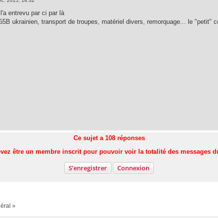
éc. 2015, 14:32
l'a entrevu par ci par là
5B ukrainien, transport de troupes, matériel divers, remorquage... le "petit" 
Ce sujet a
108
réponses
vez être un membre inscrit pour pouvoir voir la totalité des messages d
S’enregistrer
Connexion
éral »