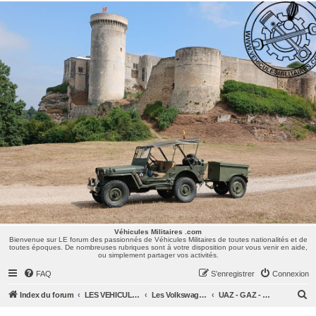
Véhicules Militaires .com
Bienvenue sur LE forum des passionnés de Véhicules Militaires de toutes nationalités et de
toutes époques. De nombreuses rubriques sont à votre disposition pour vous venir en aide,
ou simplement partager vos activités.
Véhicules Militaires .com
Bienvenue sur LE forum des passionnés de Véhicules Militaires de toutes nationalités et de
toutes époques. De nombreuses rubriques sont à votre disposition pour vous venir en aide,
ou simplement partager vos activités.
FAQ
S’enregistrer
Connexion
R
Index du forum
LES VEHICULES MILITAIRES
Les Volkswagen, Mercedes, Opel, Zis, Lancia, GAZ,...
UAZ - GAZ - BTR - Véhicules Russes en général
e