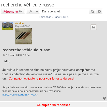
recherche véhicule russe
Recherc
Rec
Répondre
1 message • Page
1
sur
1
doudoup
Caporal-Chef
recherche véhicule russe
M
15 sept. 2020, 13:54
e
s
Hello,
s
a
g
Je suis à la recherche d'un nouveau projet pour venir compléter ma
e
"petite collection de véhicule russe". Je ne sais pas si je me suis fixé
un
...Connexion obligatoire pour voir le reste du sujet
Je partirais au bout du monde avec un bon DT 10 Vityaz et je tracerais tout droit sans
faire de détour pour économiser un peu d'essence.
https://youtu.be/HuB5X77AuvA
Ce sujet a
58
réponses