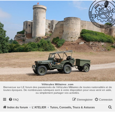
Véhicules Militaires .com
Bienvenue sur LE forum des passionnés de Véhicules Militaires de toutes nationalités et de
toutes époques. De nombreuses rubriques sont à votre disposition pour vous venir en aide,
ou simplement partager vos activités.
Véhicules Militaires .com
Bienvenue sur LE forum des passionnés de Véhicules Militaires de toutes nationalités et de
toutes époques. De nombreuses rubriques sont à votre disposition pour vous venir en aide,
ou simplement partager vos activités.
FAQ
S’enregistrer
Connexion
R
Index du forum
L'ATELIER
Tutos, Conseils, Trucs & Astuces
e