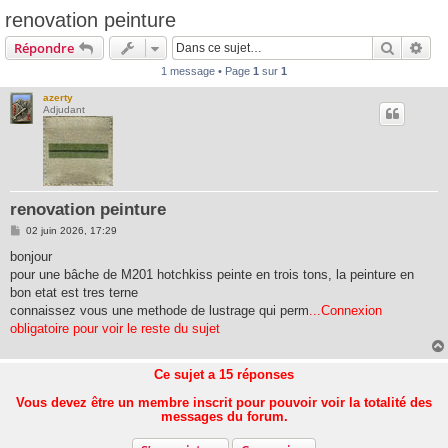
renovation peinture
Recherc
Rec
Répondre
1 message • Page
1
sur
1
azerty
Adjudant
renovation peinture
M
02 juin 2026, 17:29
e
s
bonjour
s
pour une bâche de M201 hotchkiss peinte en trois tons, la peinture en
a
g
bon etat est tres terne
e
connaissez vous une methode de lustrage qui perm
...Connexion
obligatoire pour voir le reste du sujet
Ce sujet a
15
réponses
Vous devez être un membre inscrit pour pouvoir voir la totalité des
messages du forum.