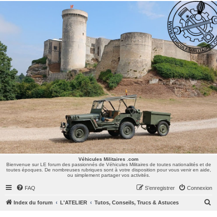
Véhicules Militaires .com
Bienvenue sur LE forum des passionnés de Véhicules Militaires de toutes nationalités et de
toutes époques. De nombreuses rubriques sont à votre disposition pour vous venir en aide,
ou simplement partager vos activités.
Véhicules Militaires .com
Bienvenue sur LE forum des passionnés de Véhicules Militaires de toutes nationalités et de
toutes époques. De nombreuses rubriques sont à votre disposition pour vous venir en aide,
ou simplement partager vos activités.
FAQ
S’enregistrer
Connexion
R
Index du forum
L'ATELIER
Tutos, Conseils, Trucs & Astuces
e