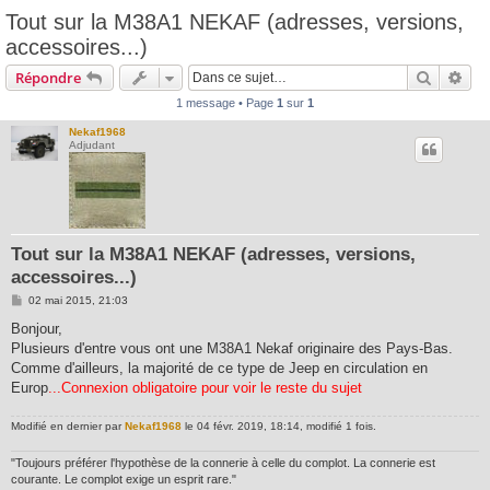
Tout sur la M38A1 NEKAF (adresses, versions,
accessoires...)
Recherc
Rec
Répondre
1 message • Page
1
sur
1
Nekaf1968
Adjudant
Tout sur la M38A1 NEKAF (adresses, versions,
accessoires...)
M
02 mai 2015, 21:03
e
s
Bonjour,
s
Plusieurs d'entre vous ont une M38A1 Nekaf originaire des Pays-Bas.
a
g
Comme d'ailleurs, la majorité de ce type de Jeep en circulation en
e
Europ
...Connexion obligatoire pour voir le reste du sujet
Modifié en dernier par
Nekaf1968
le 04 févr. 2019, 18:14, modifié 1 fois.
"Toujours préférer l'hypothèse de la connerie à celle du complot. La connerie est
courante. Le complot exige un esprit rare."