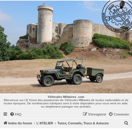
Véhicules Militaires .com
Bienvenue sur LE forum des passionnés de Véhicules Militaires de toutes nationalités et de
toutes époques. De nombreuses rubriques sont à votre disposition pour vous venir en aide,
ou simplement partager vos activités.
Véhicules Militaires .com
Bienvenue sur LE forum des passionnés de Véhicules Militaires de toutes nationalités et de
toutes époques. De nombreuses rubriques sont à votre disposition pour vous venir en aide,
ou simplement partager vos activités.
FAQ
S’enregistrer
Connexion
R
Index du forum
L'ATELIER
Tutos, Conseils, Trucs & Astuces
e