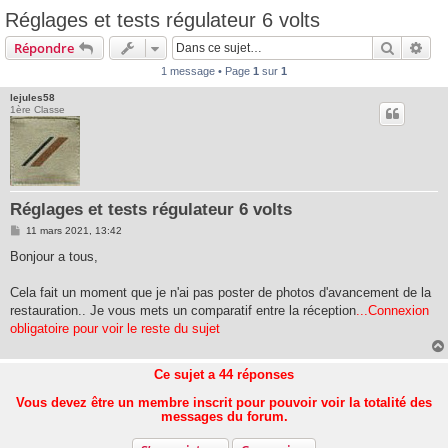
Réglages et tests régulateur 6 volts
Recherc
Rec
Répondre
1 message • Page
1
sur
1
lejules58
1ère Classe
Réglages et tests régulateur 6 volts
M
11 mars 2021, 13:42
e
s
Bonjour a tous,
s
a
g
Cela fait un moment que je n'ai pas poster de photos d'avancement de la
e
restauration.. Je vous mets un comparatif entre la réception
...Connexion
obligatoire pour voir le reste du sujet
Ce sujet a
44
réponses
Vous devez être un membre inscrit pour pouvoir voir la totalité des
messages du forum.