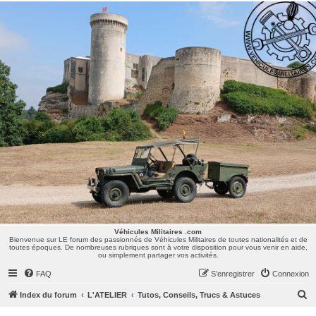
Véhicules Militaires .com
Bienvenue sur LE forum des passionnés de Véhicules Militaires de toutes nationalités et de
toutes époques. De nombreuses rubriques sont à votre disposition pour vous venir en aide,
ou simplement partager vos activités.
Véhicules Militaires .com
Bienvenue sur LE forum des passionnés de Véhicules Militaires de toutes nationalités et de
toutes époques. De nombreuses rubriques sont à votre disposition pour vous venir en aide,
ou simplement partager vos activités.
FAQ
S’enregistrer
Connexion
R
Index du forum
L'ATELIER
Tutos, Conseils, Trucs & Astuces
e