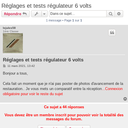
Réglages et tests régulateur 6 volts
Recherc
Rec
Répondre
1 message • Page
1
sur
1
lejules58
1ère Classe
Réglages et tests régulateur 6 volts
M
11 mars 2021, 13:42
e
s
Bonjour a tous,
s
a
g
Cela fait un moment que je n'ai pas poster de photos d'avancement de la
e
restauration.. Je vous mets un comparatif entre la réception
...Connexion
obligatoire pour voir le reste du sujet
Ce sujet a
44
réponses
Vous devez être un membre inscrit pour pouvoir voir la totalité des
messages du forum.