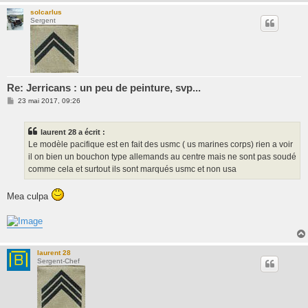
solcarlus
Sergent
Re: Jerricans : un peu de peinture, svp...
M
23 mai 2017, 09:26
e
s
s
laurent 28 a écrit :
a
g
Le modèle pacifique est en fait des usmc ( us marines corps) rien a voir
e
il on bien un bouchon type allemands au centre mais ne sont pas soudé
comme cela et surtout ils sont marqués usmc et non usa
Mea culpa
laurent 28
Sergent-Chef