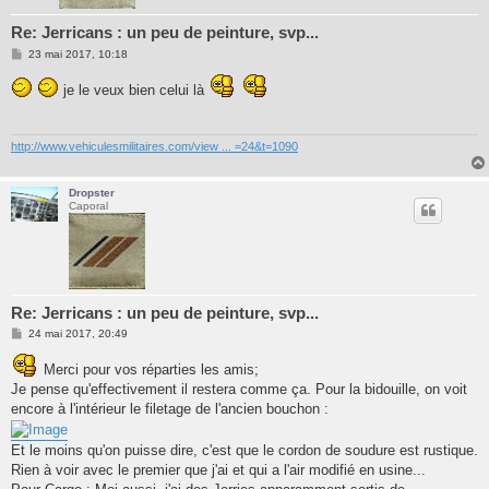
Re: Jerricans : un peu de peinture, svp...
M
23 mai 2017, 10:18
e
s
je le veux bien celui là
s
a
g
e
http://www.vehiculesmilitaires.com/view ... =24&t=1090
Dropster
Caporal
Re: Jerricans : un peu de peinture, svp...
M
24 mai 2017, 20:49
e
s
Merci pour vos réparties les amis;
s
a
Je pense qu'effectivement il restera comme ça. Pour la bidouille, on voit
g
encore à l'intérieur le filetage de l'ancien bouchon :
e
Et le moins qu'on puisse dire, c'est que le cordon de soudure est rustique.
Rien à voir avec le premier que j'ai et qui a l'air modifié en usine...