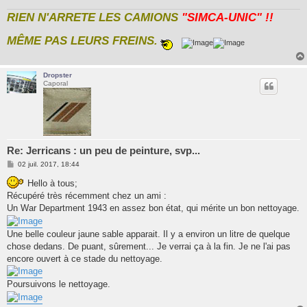
RIEN N'ARRETE LES CAMIONS
"SIMCA-UNIC" !!
MÊME PAS LEURS FREINS.
Dropster
Caporal
Re: Jerricans : un peu de peinture, svp...
M
02 juil. 2017, 18:44
e
s
Hello à tous;
s
Récupéré très récemment chez un ami :
a
g
Un War Department 1943 en assez bon état, qui mérite un bon nettoyage.
e
Une belle couleur jaune sable apparait. Il y a environ un litre de quelque
chose dedans. De puant, sûrement... Je verrai ça à la fin. Je ne l'ai pas
encore ouvert à ce stade du nettoyage.
Poursuivons le nettoyage.