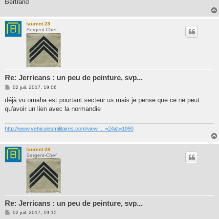
Bertrand
laurent 28
Sergent-Chef
Re: Jerricans : un peu de peinture, svp...
M
02 juil. 2017, 19:06
e
s
déjà vu omaha est pourtant secteur us mais je pense que ce ne peut
s
qu'avoir un lien avec la normandie
a
g
e
http://www.vehiculesmilitaires.com/view ... =24&t=1090
laurent 28
Sergent-Chef
Re: Jerricans : un peu de peinture, svp...
M
02 juil. 2017, 19:15
e