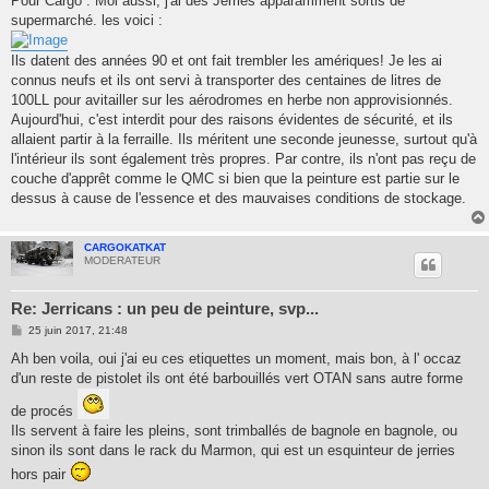
Pour Cargo : Moi aussi, j'ai des Jerries apparamment sortis de
supermarché. les voici :
Ils datent des années 90 et ont fait trembler les amériques! Je les ai
connus neufs et ils ont servi à transporter des centaines de litres de
100LL pour avitailler sur les aérodromes en herbe non approvisionnés.
Aujourd'hui, c'est interdit pour des raisons évidentes de sécurité, et ils
allaient partir à la ferraille. Ils méritent une seconde jeunesse, surtout qu'à
l'intérieur ils sont également très propres. Par contre, ils n'ont pas reçu de
couche d'apprêt comme le QMC si bien que la peinture est partie sur le
dessus à cause de l'essence et des mauvaises conditions de stockage.
CARGOKATKAT
MODERATEUR
Re: Jerricans : un peu de peinture, svp...
M
25 juin 2017, 21:48
e
s
Ah ben voila, oui j'ai eu ces etiquettes un moment, mais bon, à l' occaz
s
d'un reste de pistolet ils ont été barbouillés vert OTAN sans autre forme
a
g
e
de procés
Ils servent à faire les pleins, sont trimballés de bagnole en bagnole, ou
sinon ils sont dans le rack du Marmon, qui est un esquinteur de jerries
hors pair