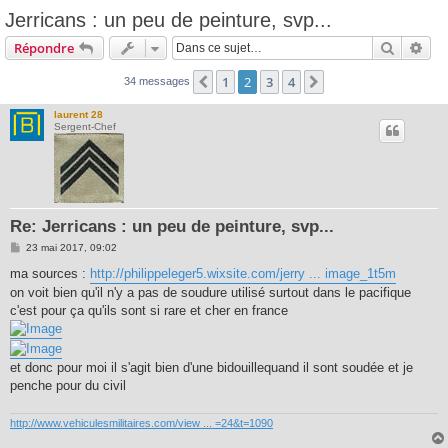
Jerricans : un peu de peinture, svp...
Recherc
Rec
Répondre
1
2
3
4
Précédente
Suivante
34 messages
laurent 28
Sergent-Chef
Re: Jerricans : un peu de peinture, svp...
M
23 mai 2017, 09:02
e
s
ma sources :
http://philippeleger5.wixsite.com/jerry ... image_1t5m
s
on voit bien qu'il n'y a pas de soudure utilisé surtout dans le pacifique
a
g
c'est pour ça qu'ils sont si rare et cher en france
e
et donc pour moi il s'agit bien d'une bidouillequand il sont soudée et je
penche pour du civil
http://www.vehiculesmilitaires.com/view ... =24&t=1090