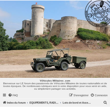
Véhicules Militaires .com
Bienvenue sur LE forum des passionnés de Véhicules Militaires de toutes nationalités et de
toutes époques. De nombreuses rubriques sont à votre disposition pour vous venir en aide,
ou simplement partager vos activités.
Véhicules Militaires .com
Bienvenue sur LE forum des passionnés de Véhicules Militaires de toutes nationalités et de
toutes époques. De nombreuses rubriques sont à votre disposition pour vous venir en aide,
ou simplement partager vos activités.
FAQ
S’enregistrer
Connexion
R
Index du forum
EQUIPEMENTS, RADIOS & UNIFORMES
Lots de bord et Accessoires
e