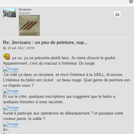
Dropster
Caporal
Re: Jerricans : un peu de peinture, svp...
M
02 juil. 2017, 18:55
e
s
ça va, ça se présente plutôt bien. Je viens d'ouvrir le goulot.
s
a
Apparemment, c'est du mazout à l'intérieur. Du rouge.
g
e
J'ai vidé ça dans un récipient. et rincé l'intérieur à la 100LL, là encore.
L'intérieur du bidon est nickel : un beau rouge. Quel genre de peinture est-
ce d'après vous ?
Et sur le côté, quelques inscriptions qui suggèrent que le bidon a
quelques histoires à nous raconter...
Aurait-il participé aux opérations du débarquement ? et pourquoi cette
couleur jaune, le sable ?
A+,