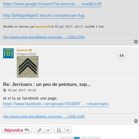
s
https://www.google.fr/search?q=jerrycan ... rnuotjkJcM
:
s
a
g
http://philippeleger5.wixsite.com/jerrycan-/tag
e
Modifié en dernier par
laurent 28
le 02 juil. 2017, 19:17, modifié 1 fois.
http://www.vehiculesmilitaires.com/view ... =24&t=1090
laurent 28
Sergent-Chef
Re: Jerricans : un peu de peinture, svp...
M
02 juil. 2017, 19:16
e
s
et si tu as facebook une page :
s
https://www.facebook.com/groups/1916097 ... =bookmarks
a
g
e
http://www.vehiculesmilitaires.com/view ... =24&t=1090
Répondre