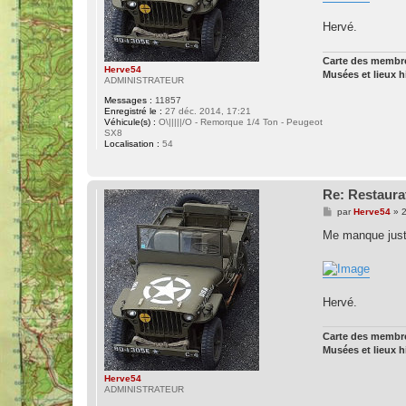
Hervé.
Carte des memb
Herve54
Musées et lieux 
ADMINISTRATEUR
Messages :
11857
Enregistré le :
27 déc. 2014, 17:21
Véhicule(s) :
O\|||||/O - Remorque 1/4 Ton - Peugeot
SX8
Localisation :
54
Re: Restaura
M
par
Herve54
»
2
e
s
Me manque juste
s
a
g
e
Hervé.
Carte des memb
Musées et lieux 
Herve54
ADMINISTRATEUR