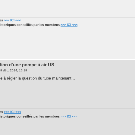
res
>>> ICI <<<
historiques conseillés par les membres
>>> ICI <<<
tion d'une pompe à air US
9 déc. 2014, 16:19
 à régler la question du tube maintenant...
res
>>> ICI <<<
historiques conseillés par les membres
>>> ICI <<<