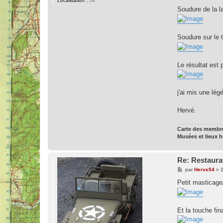
Localisation :
54
Soudure de la l
Soudure sur le t
Le résultat est
j'ai mis une lég
Hervé.
Carte des memb
Musées et lieux 
Re: Restaura
M
par
Herve54
»
2
e
s
Petit masticage
s
a
g
e
Et la touche fin