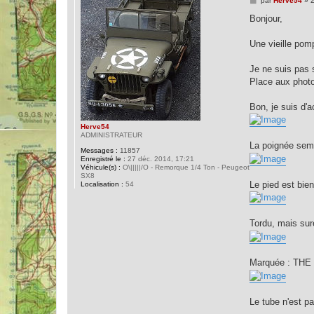
par
Herve54
»
2
e
s
Bonjour,
s
a
g
Une vieille pom
e
Je ne suis pas s
Place aux photo
Bon, je suis d'a
Herve54
ADMINISTRATEUR
La poignée semb
Messages :
11857
Enregistré le :
27 déc. 2014, 17:21
Véhicule(s) :
O\|||||/O - Remorque 1/4 Ton - Peugeot
SX8
Le pied est bi
Localisation :
54
Tordu, mais sur
Marquée : TH
Le tube n'est pa