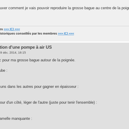
rouver comment je vais pouvoir reproduire la grosse bague au centre de la poig
res
>>> ICI <<<
historiques conseillés par les membres
>>> ICI <<<
tion d'une pompe à air US
9 déc. 2014, 16:15
ruc pour ma grosse bague autour de la poignée.
ube :
 uns dans les autres pour gagner en épaisseur :
our d'un côté, léger de l'autre (juste pour tenir l'ensemble) :
lamelle manquante :