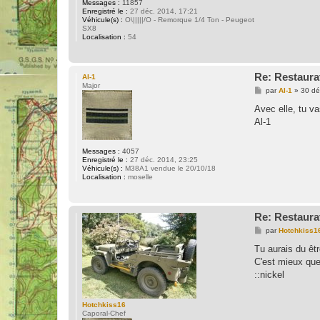
Messages :
11857
Enregistré le :
27 déc. 2014, 17:21
Véhicule(s) :
O\|||||/O - Remorque 1/4 Ton - Peugeot
SX8
Localisation :
54
Re: Restaura
Al-1
Major
M
par
Al-1
»
30 dé
e
s
Avec elle, tu v
s
Al-1
a
g
e
Messages :
4057
Enregistré le :
27 déc. 2014, 23:25
Véhicule(s) :
M38A1 vendue le 20/10/18
Localisation :
moselle
Re: Restaura
M
par
Hotchkiss1
e
s
Tu aurais du êt
s
C'est mieux que l
a
g
::nickel
e
Hotchkiss16
Caporal-Chef