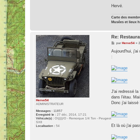
Hervé.
Carte des memb
Musées et lieux 
Re: Restaura
M
par
Herve54
»
2
e
s
Aujourd'hui, j'a
s
:
a
g
e
J'ai redressé la
dans l'étau. Mai
Herve54
Donc j'ai laissé
ADMINISTRATEUR
Messages :
11857
Enregistré le :
27 déc. 2014, 17:21
Véhicule(s) :
O\|||||/O - Remorque 1/4 Ton - Peugeot
SX8
Et là où j'ai pa
Localisation :
54