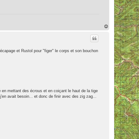
H
a
u
t
 décapage et Rustol pour "figer" le corps et son bouchon
nsé en mettant des écrous et en coiçant le haut de la tige
j'en avait besoin... et donc de finir avec des zig zag...