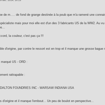
9 déc. 2014, 16:13
pe de m..... de fond de grange destinée à la poub que m'a ramené une conna
pécialiste mais pour moi elle est d'un des 3 fabricants US de la WW2. Au vu de
s...
ccord, la couleur, c'est pas ça !!!
le d'origine, par contre le ressort est en trop et il manque une grosse bague 
en marqué US - ORD :
ement rattrapable :
E DALTON FOUNDRIES INC - WARSAW INDIANA USA
s d'origine et il manque l'embout... Un peu de boulot en perspective...