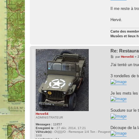
Il me reste à t
Hervé.
Carte des memb
Musées et lieux 
Re: Restaura
M
par
Herve54
»
2
e
s
J'ai tenté un t
s
a
g
3 rondelles de t
e
Je les mets les
Soudure sur le t
Herve54
ADMINISTRATEUR
Messages :
11857
Découpe de la 
Enregistré le :
27 déc. 2014, 17:21
Véhicule(s) :
O\|||||/O - Remorque 1/4 Ton - Peugeot
SX8