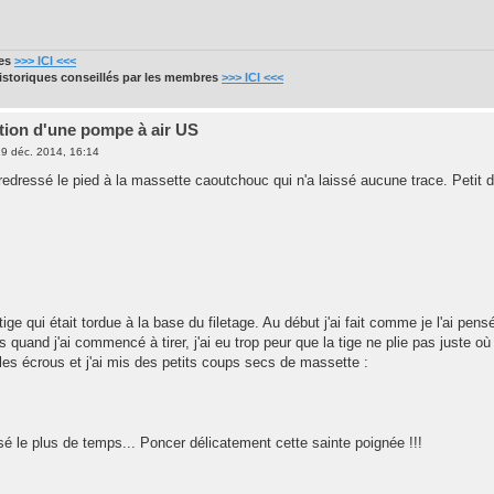
res
>>> ICI <<<
historiques conseillés par les membres
>>> ICI <<<
tion d'une pompe à air US
9 déc. 2014, 16:14
i redressé le pied à la massette caoutchouc qui n'a laissé aucune trace. Petit
 tige qui était tordue à la base du filetage. Au début j'ai fait comme je l'ai pe
s quand j'ai commencé à tirer, j'ai eu trop peur que la tige ne plie pas juste où 
 les écrous et j'ai mis des petits coups secs de massette :
ssé le plus de temps... Poncer délicatement cette sainte poignée !!!