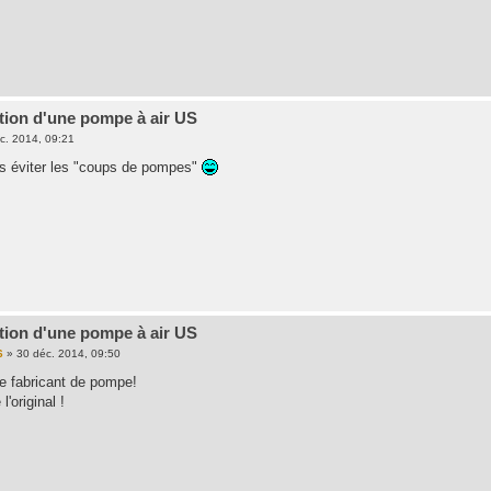
tion d'une pompe à air US
c. 2014, 09:21
as éviter les "coups de pompes"
tion d'une pompe à air US
6
»
30 déc. 2014, 09:50
re fabricant de pompe!
'original !