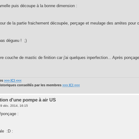
amelle puis découpe à la bonne dimension :
our de la partie fraichement découpée, perçage et meulage des arrétes pour obt
 pas dégueu ! ;)
ére couche de mastic de finition car j'ai quelques inperfection... Après ponçage
res
>>> ICI <<<
historiques conseillés par les membres
>>> ICI <<<
tion d'une pompe à air US
9 déc. 2014, 16:15
/ponçage :
ale :D :