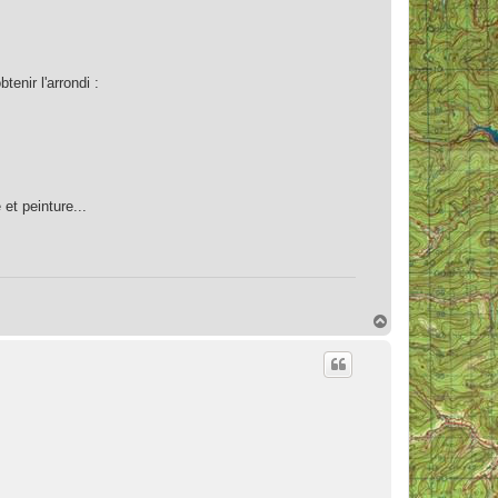
enir l'arrondi :
 et peinture...
H
a
u
t