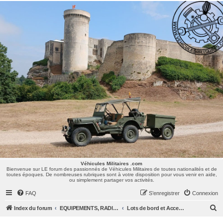
Véhicules Militaires .com
Bienvenue sur LE forum des passionnés de Véhicules Militaires de toutes nationalités et de
toutes époques. De nombreuses rubriques sont à votre disposition pour vous venir en aide,
ou simplement partager vos activités.
Véhicules Militaires .com
Bienvenue sur LE forum des passionnés de Véhicules Militaires de toutes nationalités et de
toutes époques. De nombreuses rubriques sont à votre disposition pour vous venir en aide,
ou simplement partager vos activités.
FAQ
S’enregistrer
Connexion
R
Index du forum
EQUIPEMENTS, RADIOS & UNIFORMES
Lots de bord et Accessoires
e