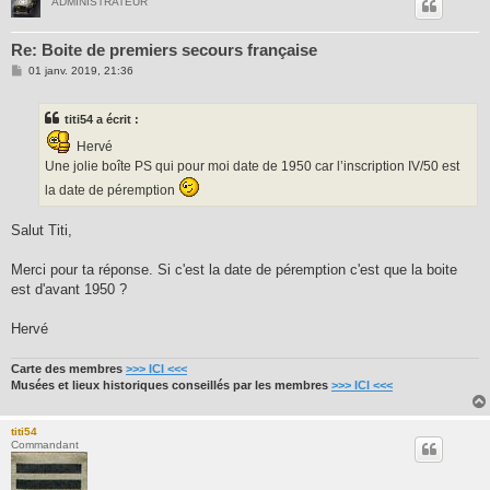
ADMINISTRATEUR
Re: Boite de premiers secours française
M
01 janv. 2019, 21:36
e
s
s
titi54 a écrit :
a
g
Hervé
e
Une jolie boîte PS qui pour moi date de 1950 car l’inscription IV/50 est
la date de péremption
Salut Titi,
Merci pour ta réponse. Si c'est la date de péremption c'est que la boite
est d'avant 1950 ?
Hervé
Carte des membres
>>> ICI <<<
Musées et lieux historiques conseillés par les membres
>>> ICI <<<
titi54
Commandant