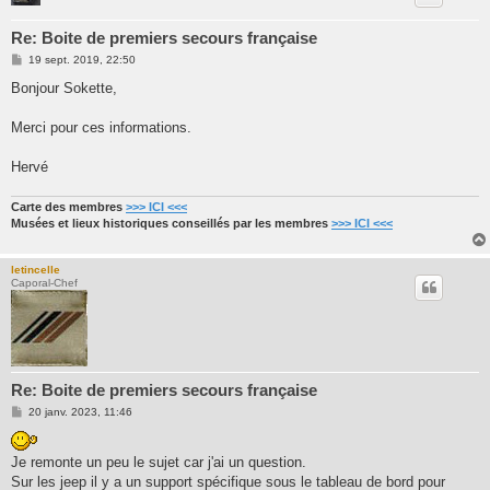
Re: Boite de premiers secours française
M
19 sept. 2019, 22:50
e
s
Bonjour Sokette,
s
a
g
Merci pour ces informations.
e
Hervé
Carte des membres
>>> ICI <<<
Musées et lieux historiques conseillés par les membres
>>> ICI <<<
letincelle
Caporal-Chef
Re: Boite de premiers secours française
M
20 janv. 2023, 11:46
e
s
s
Je remonte un peu le sujet car j'ai un question.
a
g
Sur les jeep il y a un support spécifique sous le tableau de bord pour
e