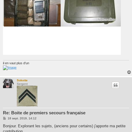
il en vaut plus d'un
Sokette
Sergent
Re: Boite de premiers secours française
M
18 sept. 2019, 14:12
e
s
Bonjour. Explorant les sujets, (anciens pour certains) j'apporte ma petite
s
contribution.