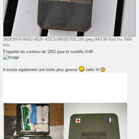
36DE6974-9AB2-4B2F-ADC5-0992B752C156.jpeg (443.98 Kio) Vu 7984
fois
Étiquette du contenu de 1952 pour le modèle II/48
Il existe également une boîte plus grosse
taille III