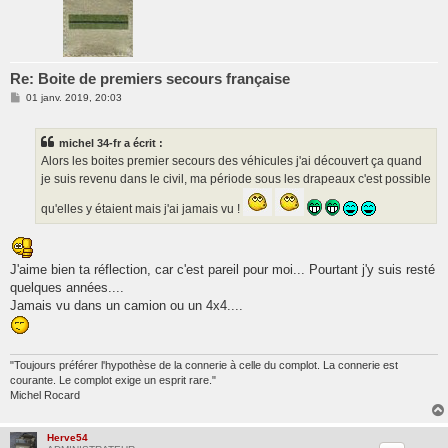
Re: Boite de premiers secours française
M
01 janv. 2019, 20:03
e
s
s
michel 34-fr a écrit :
a
g
Alors les boites premier secours des véhicules j'ai découvert ça quand
e
je suis revenu dans le civil, ma période sous les drapeaux c'est possible
qu'elles y étaient mais j'ai jamais vu !
J'aime bien ta réflection, car c'est pareil pour moi... Pourtant j'y suis resté
quelques années....
Jamais vu dans un camion ou un 4x4....
"Toujours préférer l'hypothèse de la connerie à celle du complot. La connerie est
courante. Le complot exige un esprit rare."
Michel Rocard
Herve54