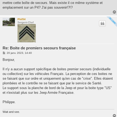
mettre cette boîte de secours. Mais existe il ce même système et
emplacement sur un P4? J'ai pas souvenir!?!?
Phil54
Sergent-Chef
Re: Boite de premiers secours française
M
20 janv. 2023, 14:40
e
s
Bonjour,
s
a
g
Il n'y a aucun support spécifique de boites premier secours (individuelle
e
ou collective) sur les véhicules Français. La perception de ces boites ne
se faisant que sur ordre et uniquement qu'en cas de "crise". Elles étaient
plombées et le contrôle ne se faisant que par le service de Santé.
Le support sous la planche de bord de la Jeep et pour la boite type "US"
et n'existait plus sur les Jeep Armée Française.
Philippe.
Wait and see.