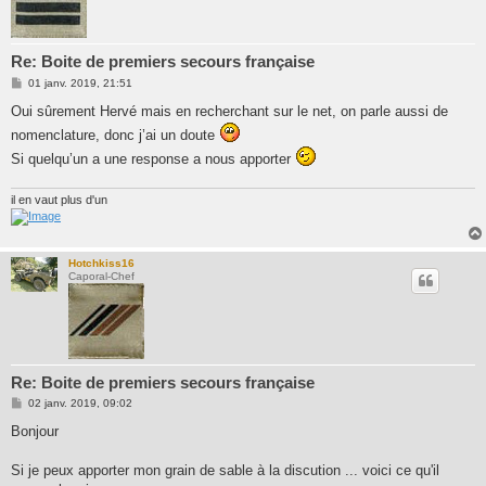
Re: Boite de premiers secours française
M
01 janv. 2019, 21:51
e
s
Oui sûrement Hervé mais en recherchant sur le net, on parle aussi de
s
nomenclature, donc j’ai un doute
a
g
Si quelqu’un a une response a nous apporter
e
il en vaut plus d'un
Hotchkiss16
Caporal-Chef
Re: Boite de premiers secours française
M
02 janv. 2019, 09:02
e
s
Bonjour
s
a
g
Si je peux apporter mon grain de sable à la discution ... voici ce qu'il
e