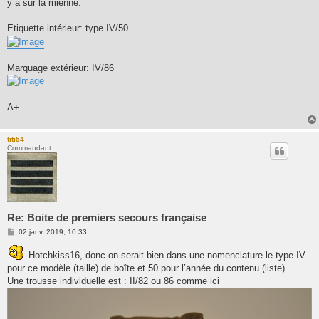
y a sur la mienne:
Etiquette intérieur: type IV/50
Marquage extérieur: IV/86
A+
titi54
Commandant
Re: Boite de premiers secours française
M
02 janv. 2019, 10:33
e
s
Hotchkiss16, donc on serait bien dans une nomenclature le type IV
s
a
pour ce modèle (taille) de boîte et 50 pour l’année du contenu (liste)
g
Une trousse individuelle est : II/82 ou 86 comme ici
e