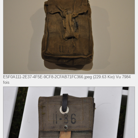
E5F0A111-2E37-4F5E-9CF8-2CFAB71FC366.jpeg (229.63 Kio) Vu 7984
fois