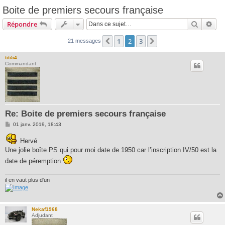
Boite de premiers secours française
Recherc
Rec
Répondre
1
2
3
Précédente
Suivante
21 messages
titi54
Commandant
Re: Boite de premiers secours française
M
01 janv. 2019, 18:43
e
s
Hervé
s
a
Une jolie boîte PS qui pour moi date de 1950 car l’inscription IV/50 est la
g
date de péremption
e
il en vaut plus d'un
Nekaf1968
Adjudant