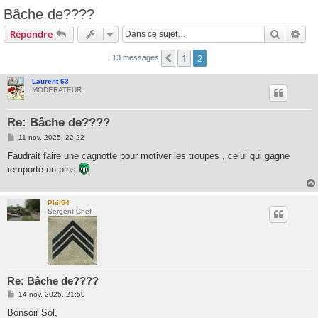
Bâche de????
Recherc
Rec
Répondre
1
2
Précédente
13 messages
Laurent 63
MODERATEUR
Re: Bâche de????
M
11 nov. 2025, 22:22
e
s
Faudrait faire une cagnotte pour motiver les troupes , celui qui gagne
s
remporte un pins
a
g
e
Phil54
Sergent-Chef
Re: Bâche de????
M
14 nov. 2025, 21:59
e
s
Bonsoir Sol,