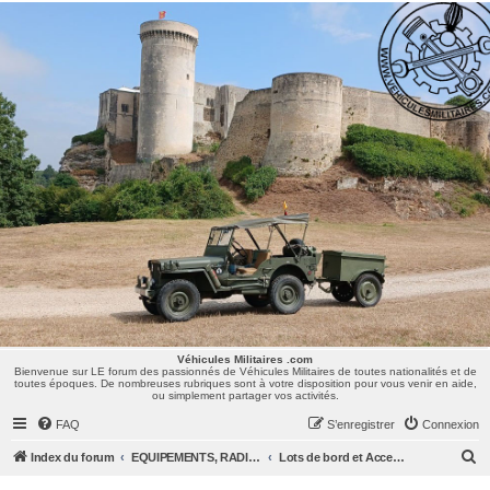
Véhicules Militaires .com
Bienvenue sur LE forum des passionnés de Véhicules Militaires de toutes nationalités et de
toutes époques. De nombreuses rubriques sont à votre disposition pour vous venir en aide,
ou simplement partager vos activités.
Véhicules Militaires .com
Bienvenue sur LE forum des passionnés de Véhicules Militaires de toutes nationalités et de
toutes époques. De nombreuses rubriques sont à votre disposition pour vous venir en aide,
ou simplement partager vos activités.
FAQ
S’enregistrer
Connexion
R
Index du forum
EQUIPEMENTS, RADIOS & UNIFORMES
Lots de bord et Accessoires
e