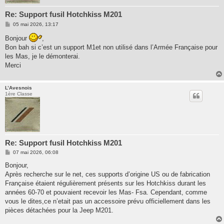
Re: Support fusil Hotchkiss M201
M
05 mai 2026, 13:17
e
s
Bonjour
,
s
Bon bah si c’est un support M1et non utilisé dans l’Armée Française pour
a
g
les Mas, je le démonterai.
e
Merci
L’Avesnois
1ère Classe
Re: Support fusil Hotchkiss M201
M
07 mai 2026, 06:08
e
s
Bonjour,
s
Après recherche sur le net, ces supports d’origine US ou de fabrication
a
g
Française étaient régulièrement présents sur les Hotchkiss durant les
e
années 60-70 et pouvaient recevoir les Mas- Fsa. Cependant, comme
vous le dites,ce n’etait pas un accessoire prévu officiellement dans les
pièces détachées pour la Jeep M201.