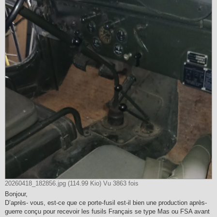
20260418_182856.jpg (114.99 Kio) Vu 3863 fois
Bonjour,
D’après- vous, est-ce que ce porte-fusil est-il bien une production après-
guerre conçu pour recevoir les fusils Français se type Mas ou FSA avant