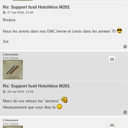
Re: Support fusil Hotchkiss M201
M
07 mai 2026, 22:46
e
s
Bonjour.
s
a
g
Nous les avions dans nos GMC benne et Lerois dans les années 70
e
Sol.
L’Avesnois
1ère Classe
Re: Support fusil Hotchkiss M201
M
08 mai 2026, 13:06
e
s
Merci de vos retours les "anciens"
s
a
Heureusement que vous êtes là
g
e
L’Avesnois
1ère Classe