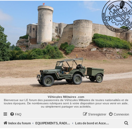
Véhicules Militaires .com
Bienvenue sur LE forum des passionnés de Véhicules Militaires de toutes nationalités et de
toutes époques. De nombreuses rubriques sont à votre disposition pour vous venir en aide,
ou simplement partager vos activités.
Véhicules Militaires .com
Bienvenue sur LE forum des passionnés de Véhicules Militaires de toutes nationalités et de
toutes époques. De nombreuses rubriques sont à votre disposition pour vous venir en aide,
ou simplement partager vos activités.
FAQ
S’enregistrer
Connexion
R
Index du forum
EQUIPEMENTS, RADIOS & UNIFORMES
Lots de bord et Accessoires
e