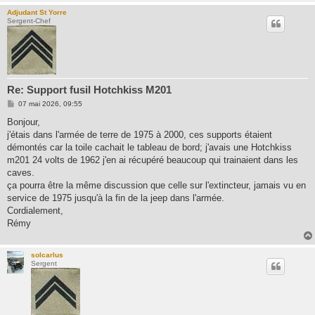
Adjudant St Yorre
Sergent-Chef
Re: Support fusil Hotchkiss M201
M
07 mai 2026, 09:55
e
s
Bonjour,
s
j'étais dans l'armée de terre de 1975 à 2000, ces supports étaient
a
g
démontés car la toile cachait le tableau de bord; j'avais une Hotchkiss
e
m201 24 volts de 1962 j'en ai récupéré beaucoup qui trainaient dans les
caves.
ça pourra être la même discussion que celle sur l'extincteur, jamais vu en
service de 1975 jusqu'à la fin de la jeep dans l'armée.
Cordialement,
Rémy
solcarlus
Sergent