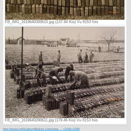
FB_IMG_1619640300615.jpg (137.84 Kio) Vu 8153 fois
FB_IMG_1619640290611.jpg (179.46 Kio) Vu 8153 fois
http://www.vehiculesmilitaires.com/view ... =24&t=1090