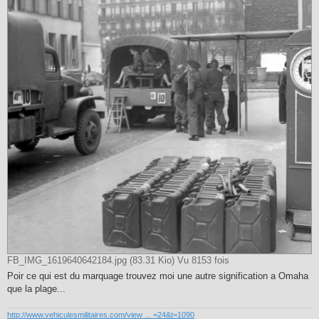
FB_IMG_1619640642184.jpg (83.31 Kio) Vu 8153 fois
Poir ce qui est du marquage trouvez moi une autre signification a Omaha
que la plage...
http://www.vehiculesmilitaires.com/view ... =24&t=1090