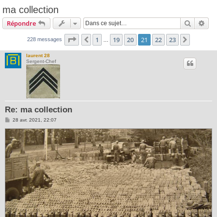
ma collection
Recherc
Rec
Répondre
Page
21
sur
23
1
19
20
21
22
23
Précédente
Suivant
228 messages
…
laurent 28
Sergent-Chef
Re: ma collection
M
28 avr. 2021, 22:07
e
s
s
a
g
e