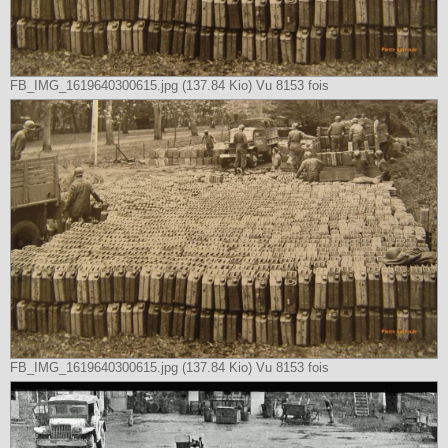
FB_IMG_1619640300615.jpg (137.84 Kio) Vu 8153 fois
FB_IMG_1619640300615.jpg (137.84 Kio) Vu 8153 fois