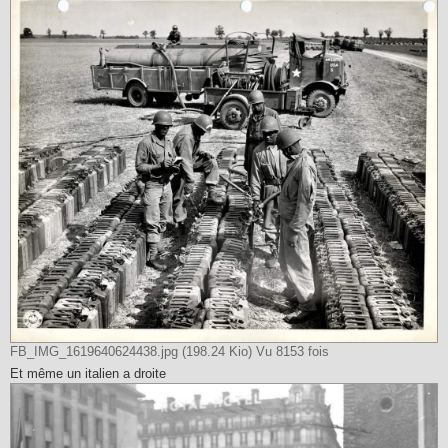
s
a
g
e
FB_IMG_1619640624438.jpg (198.24 Kio) Vu 8153 fois
Et même un italien a droite