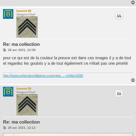
laurent 28
Sergent-Chef
Re: ma collection
M
28 avr. 2021, 22:09
e
s
pour ce qui est de la couleur la preuve est dans ces images il y a de tout
s
et regardez les goulots y a de tout également ce n'était pas une priorité
a
g
e
http://www.vehiculesmilitaires.com/view ... =24&t=1090
laurent 28
Sergent-Chef
Re: ma collection
M
28 avr. 2021, 22:12
e
s