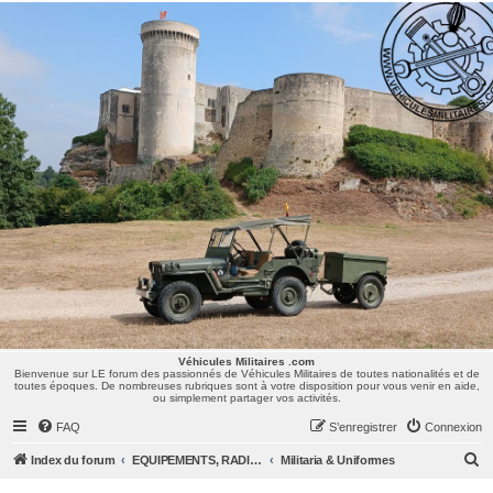
Véhicules Militaires .com
Bienvenue sur LE forum des passionnés de Véhicules Militaires de toutes nationalités et de
toutes époques. De nombreuses rubriques sont à votre disposition pour vous venir en aide,
ou simplement partager vos activités.
Véhicules Militaires .com
Bienvenue sur LE forum des passionnés de Véhicules Militaires de toutes nationalités et de
toutes époques. De nombreuses rubriques sont à votre disposition pour vous venir en aide,
ou simplement partager vos activités.
FAQ
S’enregistrer
Connexion
R
Index du forum
EQUIPEMENTS, RADIOS & UNIFORMES
Militaria & Uniformes
e