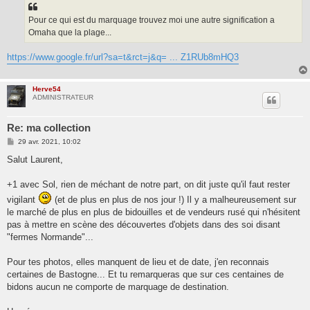
Pour ce qui est du marquage trouvez moi une autre signification a
Omaha que la plage...
https://www.google.fr/url?sa=t&rct=j&q= ... Z1RUb8mHQ3
Herve54
ADMINISTRATEUR
Re: ma collection
M
29 avr. 2021, 10:02
e
s
Salut Laurent,
s
a
g
+1 avec Sol, rien de méchant de notre part, on dit juste qu'il faut rester
e
vigilant
(et de plus en plus de nos jour !) Il y a malheureusement sur
le marché de plus en plus de bidouilles et de vendeurs rusé qui n'hésitent
pas à mettre en scène des découvertes d'objets dans des soi disant
"fermes Normande"...
Pour tes photos, elles manquent de lieu et de date, j'en reconnais
certaines de Bastogne... Et tu remarqueras que sur ces centaines de
bidons aucun ne comporte de marquage de destination.