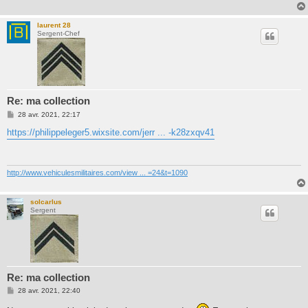
laurent 28
Sergent-Chef
Re: ma collection
M
28 avr. 2021, 22:17
e
s
https://philippeleger5.wixsite.com/jerr ... -k28zxqv41
s
a
g
e
http://www.vehiculesmilitaires.com/view ... =24&t=1090
solcarlus
Sergent
Re: ma collection
M
28 avr. 2021, 22:40
e
s