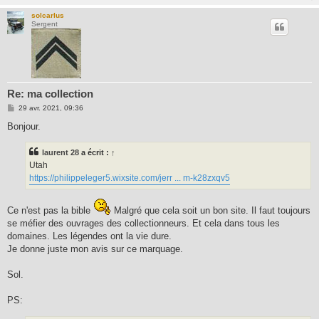
solcarlus
Sergent
Re: ma collection
M
29 avr. 2021, 09:36
e
s
Bonjour.
s
a
g
laurent 28
a écrit :
↑
e
Utah
https://philippeleger5.wixsite.com/jerr ... m-k28zxqv5
Ce n'est pas la bible
Malgré que cela soit un bon site. Il faut toujours
se méfier des ouvrages des collectionneurs. Et cela dans tous les
domaines. Les légendes ont la vie dure.
Je donne juste mon avis sur ce marquage.
Sol.
PS: