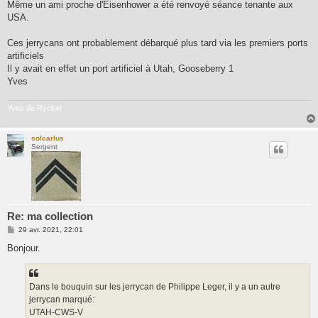
Même un ami proche d'Eisenhower a été renvoyé séance tenante aux
USA.
Ces jerrycans ont probablement débarqué plus tard via les premiers ports
artificiels
Il y avait en effet un port artificiel à Utah, Gooseberry 1
Yves
Yves de Ryckel
solcarlus
Sergent
Re: ma collection
M
29 avr. 2021, 22:01
e
s
Bonjour.
s
a
g
e
Dans le bouquin sur les jerrycan de Philippe Leger, il y a un autre
jerrycan marqué:
UTAH-CWS-V