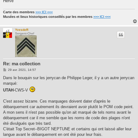
Hervé
Carte des membres
>>> ICI <<<
Musées et lieux historiques conseillés par les membres
>>> ICI <<<
YvesdeR
Sergent-Chef
Re: ma collection
M
29 avr. 2021, 14:57
e
s
Dans le bouquin sur les jerrycan de Philippe Leger, il y a un autre jerrycan
s
marqué:
a
g
UTAH
-CWS-V
e
C'est assez bizarre. Ces marquages doivent dater d'après le
débarquement car autrement ils devraient avoir plutôt le POM code peint.
A mon sens il n'est pas possible qu'on ait marqué de tels noms avant le
débarquement car il me semble que les noms de code des plages n'ont
été divulgués que très tard.
C'était Top Secret--BIGOT NEPTUNE et certains qui ont laissé aller leur
langue avant le débarquement en ont été pour leur frais.