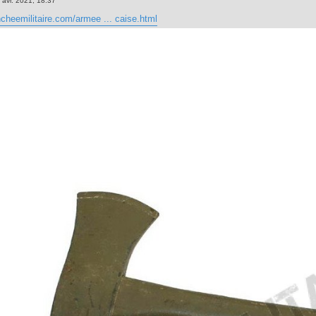
 avr. 2021, 18:37
ncheemilitaire.com/armee ... caise.html