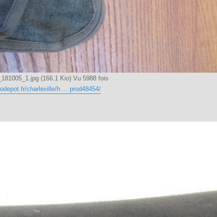
81005_1.jpg (166.1 Kio) Vu 5988 fois
odepot.fr/charleville/h ... prod48454/