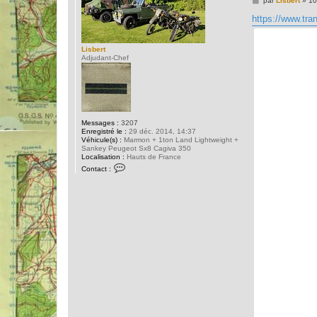
par
Lisbert
»
10
e
s
https://www.tra
s
a
g
Lisbert
e
Adjudant-Chef
Messages :
3207
Enregistré le :
29 déc. 2014, 14:37
Véhicule(s) :
Marmon + 1ton Land Lightweight +
Sankey Peugeot Sx8 Cagiva 350
Localisation :
Hauts de France
C
Contact :
o
n
t
a
c
t
e
r
L
i
s
b
e
r
t