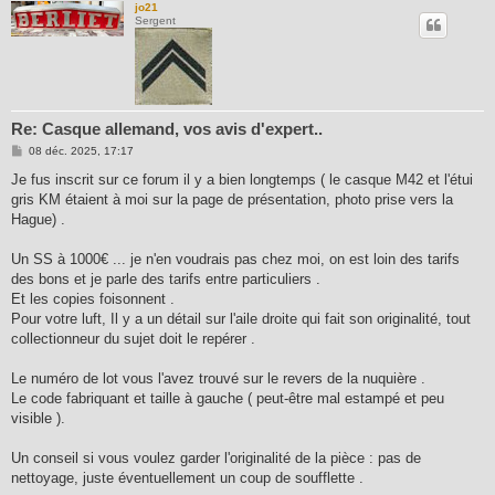
jo21
Sergent
Re: Casque allemand, vos avis d'expert..
M
08 déc. 2025, 17:17
e
s
Je fus inscrit sur ce forum il y a bien longtemps ( le casque M42 et l'étui
s
gris KM étaient à moi sur la page de présentation, photo prise vers la
a
g
Hague) .
e
Un SS à 1000€ ... je n'en voudrais pas chez moi, on est loin des tarifs
des bons et je parle des tarifs entre particuliers .
Et les copies foisonnent .
Pour votre luft, Il y a un détail sur l'aile droite qui fait son originalité, tout
collectionneur du sujet doit le repérer .
Le numéro de lot vous l'avez trouvé sur le revers de la nuquière .
Le code fabriquant et taille à gauche ( peut-être mal estampé et peu
visible ).
Un conseil si vous voulez garder l'originalité de la pièce : pas de
nettoyage, juste éventuellement un coup de soufflette .