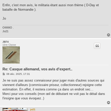
Enfin, c'est mon avis, le militaria étant aussi mon thème ( D-Day et
bataille de Normandie ).
Jo
OIIIIIIIO .
Jo21
JB74
1ère Classe
Re: Casque allemand, vos avis d'expert..
M
08 déc. 2025, 17:31
e
s
Je ne suis pas assez connaisseur pour juger mais d'autres sources qui
s
viennent d'ailleurs (commissaire priseur, collectionneur) rejoigne cette
a
g
estimation. En effet, il restera comme ça dans un endroit sec...
e
Merci pour vos conseils (mon œil de débutant ne voit pas le détail dans
l'insigne que vous évoquez..)
jo21