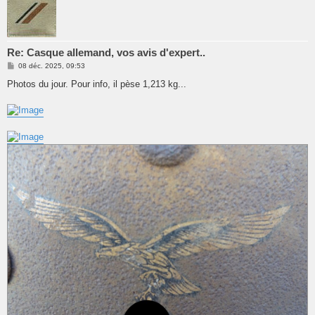
Re: Casque allemand, vos avis d'expert..
M
08 déc. 2025, 09:53
e
s
Photos du jour. Pour info, il pèse 1,213 kg...
s
a
g
e