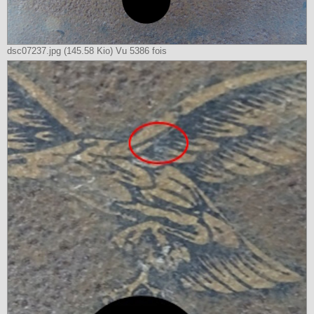
dsc07237.jpg (145.58 Kio) Vu 5386 fois