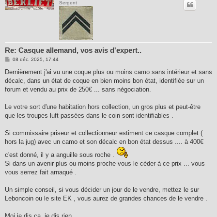
Sergent
Re: Casque allemand, vos avis d'expert..
M
08 déc. 2025, 17:44
e
s
Dernièrement j'ai vu une coque plus ou moins camo sans intérieur et sans
s
décalc, dans un état de coque en bien moins bon état, identifiée sur un
a
g
forum et vendu au prix de 250€ ... sans négociation.
e
Le votre sort d'une habitation hors collection, un gros plus et peut-être
que les troupes luft passées dans le coin sont identifiables .
Si commissaire priseur et collectionneur estiment ce casque complet (
hors la jug) avec un camo et son décalc en bon état dessus .... à 400€
c'est donné, il y a anguille sous roche .
Si dans un avenir plus ou moins proche vous le céder à ce prix ... vous
vous serrez fait arnaqué .
Un simple conseil, si vous décider un jour de le vendre, mettez le sur
Leboncoin ou le site EK , vous aurez de grandes chances de le vendre .
Moi je dis ça, je dis rien .