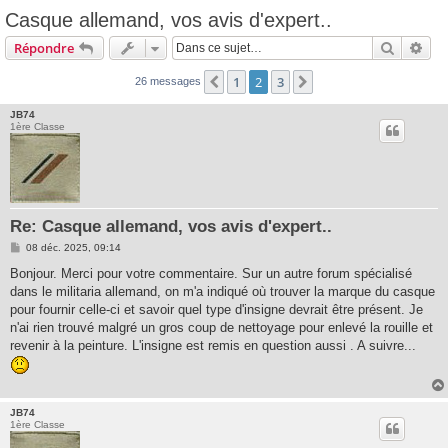
Casque allemand, vos avis d'expert..
Recherc
Rec
Répondre
1
2
3
Précédente
Suivante
26 messages
JB74
1ère Classe
Re: Casque allemand, vos avis d'expert..
M
08 déc. 2025, 09:14
e
s
Bonjour. Merci pour votre commentaire. Sur un autre forum spécialisé
s
dans le militaria allemand, on m'a indiqué où trouver la marque du casque
a
g
pour fournir celle-ci et savoir quel type d'insigne devrait être présent. Je
e
n'ai rien trouvé malgré un gros coup de nettoyage pour enlevé la rouille et
revenir à la peinture. L'insigne est remis en question aussi . A suivre...
JB74
1ère Classe