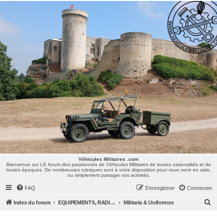
Véhicules Militaires .com
Bienvenue sur LE forum des passionnés de Véhicules Militaires de toutes nationalités et de
toutes époques. De nombreuses rubriques sont à votre disposition pour vous venir en aide,
ou simplement partager vos activités.
Véhicules Militaires .com
Bienvenue sur LE forum des passionnés de Véhicules Militaires de toutes nationalités et de
toutes époques. De nombreuses rubriques sont à votre disposition pour vous venir en aide,
ou simplement partager vos activités.
FAQ
S’enregistrer
Connexion
R
Index du forum
EQUIPEMENTS, RADIOS & UNIFORMES
Militaria & Uniformes
e