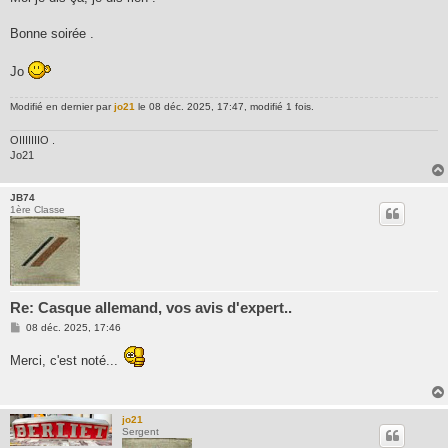
Bonne soirée .
Jo
Modifié en dernier par
jo21
le 08 déc. 2025, 17:47, modifié 1 fois.
OIIIIIIIO .
Jo21
JB74
1ère Classe
Re: Casque allemand, vos avis d'expert..
M
08 déc. 2025, 17:46
e
s
Merci, c'est noté...
s
a
g
e
jo21
Sergent