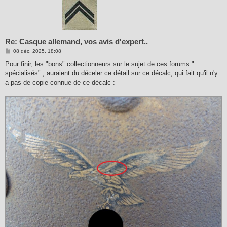
Re: Casque allemand, vos avis d'expert..
M
08 déc. 2025, 18:08
e
s
Pour finir, les "bons" collectionneurs sur le sujet de ces forums "
s
spécialisés" , auraient du déceler ce détail sur ce décalc, qui fait qu'il n'y
a
g
a pas de copie connue de ce décalc :
e