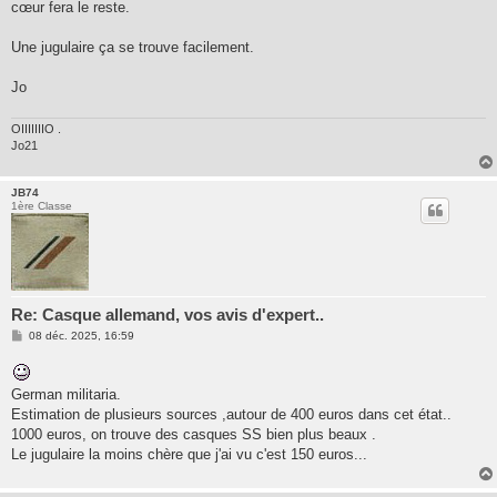
cœur fera le reste.
Une jugulaire ça se trouve facilement.
Jo
OIIIIIIIO .
Jo21
JB74
1ère Classe
Re: Casque allemand, vos avis d'expert..
M
08 déc. 2025, 16:59
e
s
s
a
German militaria.
g
Estimation de plusieurs sources ,autour de 400 euros dans cet état..
e
1000 euros, on trouve des casques SS bien plus beaux .
Le jugulaire la moins chère que j'ai vu c'est 150 euros...