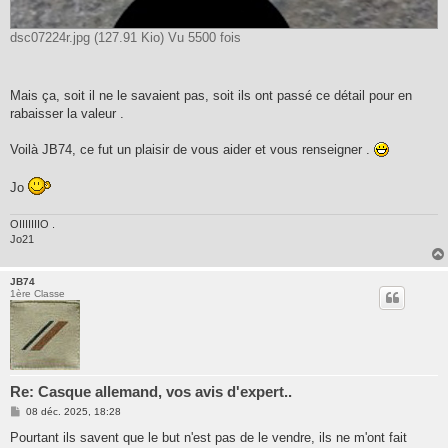
dsc07224r.jpg (127.91 Kio) Vu 5500 fois
Mais ça, soit il ne le savaient pas, soit ils ont passé ce détail pour en
rabaisser la valeur .
Voilà JB74, ce fut un plaisir de vous aider et vous renseigner .
Jo
OIIIIIIIO .
Jo21
JB74
1ère Classe
Re: Casque allemand, vos avis d'expert..
M
08 déc. 2025, 18:28
e
s
Pourtant ils savent que le but n'est pas de le vendre, ils ne m'ont fait
s