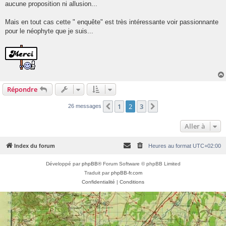
aucune proposition ni allusion...
a
g
e
Mais en tout cas cette " enquête" est très intéressante voir passionnante
pour le néophyte que je suis...
Répondre
1
2
3
Précédente
Suivante
26 messages
Aller à
Index du forum
Heures au format
UTC+02:00
Développé par
phpBB
® Forum Software © phpBB Limited
Traduit par
phpBB-fr.com
Confidentialité
|
Conditions