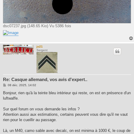
dsc07237.jpg (148.65 Kio) Vu 5386 fois
jo21
Sergent
Re: Casque allemand, vos avis d'expert..
M
08 déc. 2025, 14:02
e
s
Bonjour, rien qu'à la teinte bleu intérieur qui reste, on est en présence d'un
s
luftwaffe.
a
g
e
Sur quel forum on vous demande les infos ?
Attention aussi aux estimations, certains peuvent vous dire qu'il ne vaut
rien pour le cueillir au passage.
Là, un M40, camo sable avec decalc, on est minima à 1000 €, le coup de