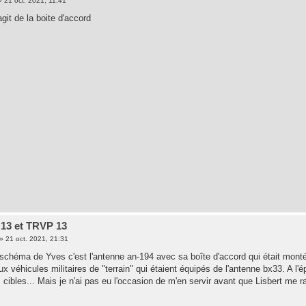
»
21 oct. 2021, 11:41
agit de la boite d'accord
13 et TRVP 13
»
21 oct. 2021, 21:31
 schéma de Yves c'est l'antenne an-194 avec sa boîte d'accord qui était monté
x véhicules militaires de "terrain" qui étaient équipés de l'antenne bx33. A l'
cibles... Mais je n'ai pas eu l'occasion de m'en servir avant que Lisbert me r