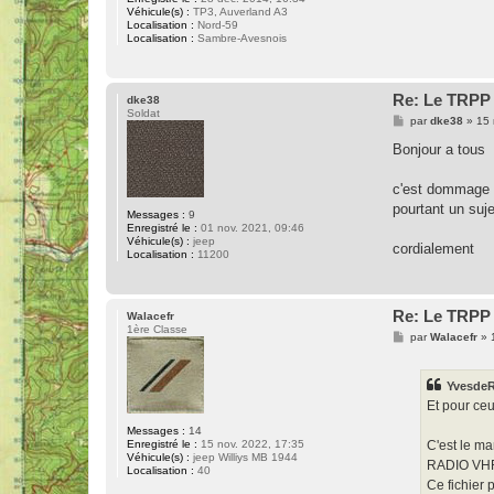
Véhicule(s) :
TP3, Auverland A3
Localisation :
Nord-59
Localisation :
Sambre-Avesnois
Re: Le TRPP 
dke38
Soldat
M
par
dke38
»
15 
e
s
Bonjour a tous
s
a
g
c'est dommage o
e
pourtant un suje
Messages :
9
Enregistré le :
01 nov. 2021, 09:46
Véhicule(s) :
jeep
cordialement
Localisation :
11200
Re: Le TRPP 
Walacefr
1ère Classe
M
par
Walacefr
»
e
s
s
Yvesde
a
g
Et pour ce
e
Messages :
14
Enregistré le :
15 nov. 2022, 17:35
C'est le m
Véhicule(s) :
jeep Williys MB 1944
RADIO VH
Localisation :
40
Ce fichier 