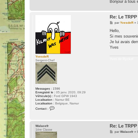
Bonjour à tous e
Re: Le TRPP 
M
par
YvesdeR
»
e
s
Hello,
s
Si mes souvenirs
a
g
Je lui avais dem
e
Yves
YvesdeR
Yves de Ryckel
Sergent-Chef
Messages :
1596
Enregistré le :
05 janv. 2020, 09:29
Véhicule(s) :
Ford GPW 1943
Localisation :
Namur BE
Localisation :
Belgique, Namur
C
Contact :
o
n
t
a
Re: Le TRPP 
c
Walacefr
t
1ère Classe
M
par
Walacefr
»
e
e
r