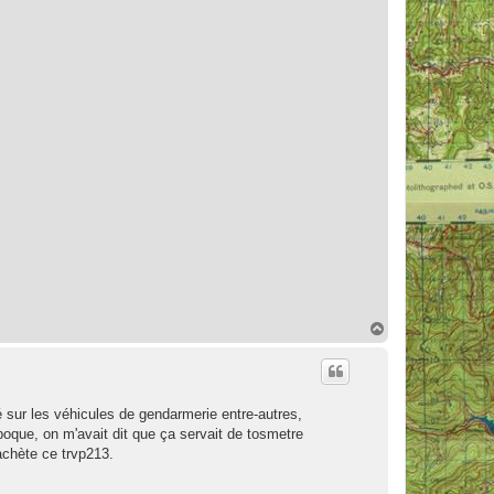
H
a
u
t
 sur les véhicules de gendarmerie entre-autres,
époque, on m'avait dit que ça servait de tosmetre
achète ce trvp213.