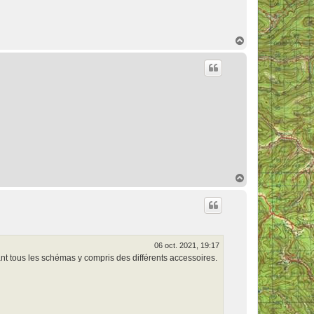
H
a
u
t
H
a
u
t
06 oct. 2021, 19:17
t tous les schémas y compris des différents accessoires.