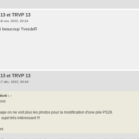
13 et TRVP 13
18 nov. 2022, 20:24
ci beaucoup YvesdeR
13 et TRVP 13
17 déc. 2022, 00:04
écrit :
↑
tous
ge on ne voit plus les photos pour la modification d'une pile PS28.
sujet très intéressant !!!
nt