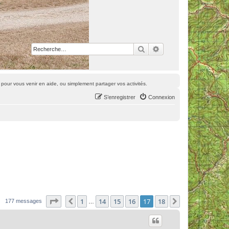
Rechercher
Recherche avancée
pour vous venir en aide, ou simplement partager vos activités.
S’enregistrer
Connexion
Page
17
sur
18
1
14
15
16
17
18
Précédente
Suivante
177 messages
…