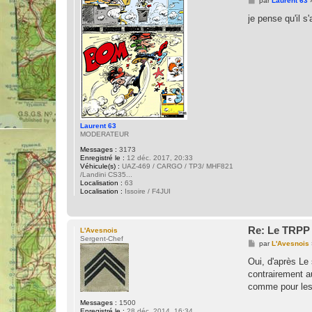
par
Laurent 63
e
s
je pense qu'il s'
s
a
g
e
Laurent 63
MODERATEUR
Messages :
3173
Enregistré le :
12 déc. 2017, 20:33
Véhicule(s) :
UAZ-469 / CARGO / TP3/ MHF821
/Landini CS35...
Localisation :
63
Localisation :
Issoire / F4JUI
Re: Le TRPP 
L'Avesnois
Sergent-Chef
M
par
L'Avesnois
e
s
Oui, d'après Le
s
contrairement au
a
g
comme pour les 
e
Messages :
1500
Enregistré le :
28 déc. 2014, 16:34