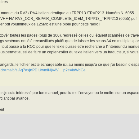
ires.
le manuel du RV3 / RV4 italien identique au TRPP13 /TRVP213. Numéro N. 6055
 VHF-FM RV3_OCR_REPAIR_COMPLETE_IDEM_TRPP13_TRPP213 (6055).pdf
ier pdf volumineux de 125Mb est une bible pour cette radio !
ettoyé" toutes les pages (plus de 300), redressé celles qui étaient scannées de travers
gs schémas ont été reconstitués plutôt que de laisser les scans A4 en multiples par
ai tout passé à la ROC pour que le texte puisse être recherché à l'intérieur du manue
us permet aussi de faire un copier-coller du texte italien vers un traducteur, si vo
hançards, le fichier est téléchargeable ici, au moins jusqu'à ce que j'ai besoin d'
//1drv.ms/b/s!Aq7axjnPDIUwmlNjVAV ... p?e=loWdGe
s je suis intéressé par ton manuel, peut tu me l'envoyer ou le mettre sur un espa
rciant par avance.
ent