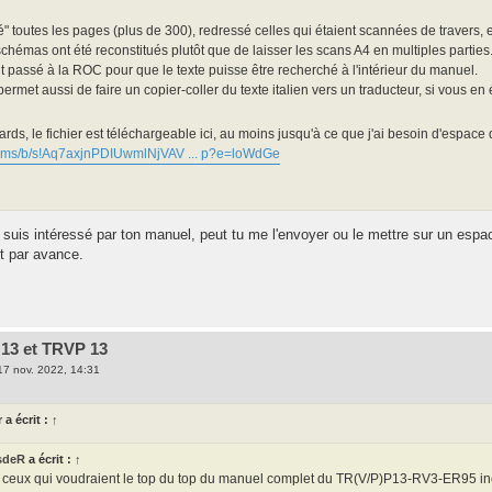
yé" toutes les pages (plus de 300), redressé celles qui étaient scannées de travers, et
chémas ont été reconstitués plutôt que de laisser les scans A4 en multiples parties
out passé à la ROC pour que le texte puisse être recherché à l'intérieur du manuel.
ermet aussi de faire un copier-coller du texte italien vers un traducteur, si vous e
ards, le fichier est téléchargeable ici, au moins jusqu'à ce que j'ai besoin d'espa
rv.ms/b/s!Aq7axjnPDIUwmlNjVAV ... p?e=loWdGe
 suis intéressé par ton manuel, peut tu me l'envoyer ou le mettre sur un esp
t par avance.
13 et TRVP 13
17 nov. 2022, 14:31
r
a écrit :
↑
sdeR
a écrit :
↑
 ceux qui voudraient le top du top du manuel complet du TR(V/P)P13-RV3-ER95 inc