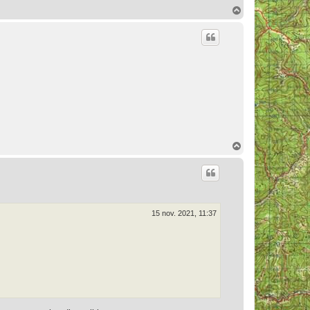
H
a
u
t
H
a
u
t
15 nov. 2021, 11:37