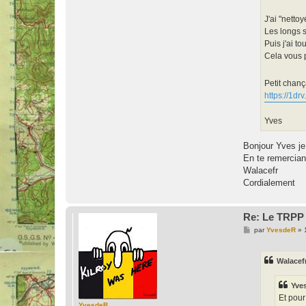
J'ai "netto
Les longs s
Puis j'ai t
Cela vous p
Petit chanç
https://1d
Yves
Bonjour Yves je
En te remercian
Walacefr
Cordialement
Re: Le TRPP 
M
par
YvesdeR
»
e
s
s
Walacef
a
g
e
Yve
Et pour
YvesdeR