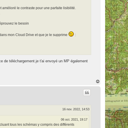
 amélioré le contraste pour une parfaite lisibilité.
.
n éprouvez le besoin
ce dans mon Cloud Drive et que je le supprime
:
ace de téléchargement.je t'ai envoyé un MP également
H
a
u
t
16 nov. 2022, 14:53
06 oct. 2021, 19:17
luant tous les schémas y compris des différents