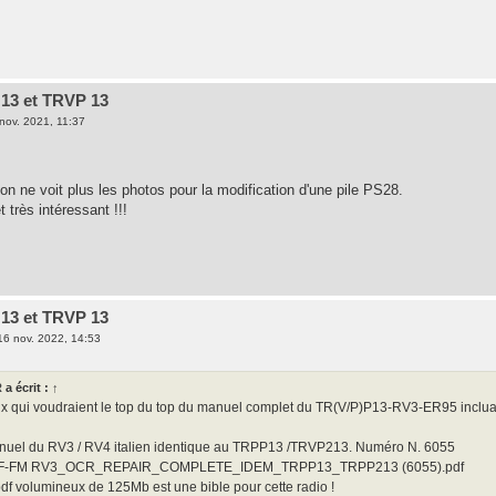
13 et TRVP 13
nov. 2021, 11:37
n ne voit plus les photos pour la modification d'une pile PS28.
t très intéressant !!!
13 et TRVP 13
16 nov. 2022, 14:53
R
a écrit :
↑
ux qui voudraient le top du top du manuel complet du TR(V/P)P13-RV3-ER95 incluan
anuel du RV3 / RV4 italien identique au TRPP13 /TRVP213. Numéro N. 6055
F-FM RV3_OCR_REPAIR_COMPLETE_IDEM_TRPP13_TRPP213 (6055).pdf
pdf volumineux de 125Mb est une bible pour cette radio !