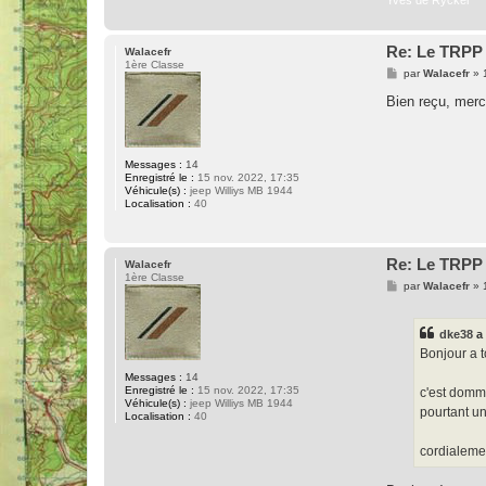
Yves de Ryckel
Re: Le TRPP 
Walacefr
1ère Classe
M
par
Walacefr
»
e
s
Bien reçu, mer
s
a
g
e
Messages :
14
Enregistré le :
15 nov. 2022, 17:35
Véhicule(s) :
jeep Williys MB 1944
Localisation :
40
Re: Le TRPP 
Walacefr
1ère Classe
M
par
Walacefr
»
e
s
s
dke38
a 
a
g
Bonjour a 
e
Messages :
14
Enregistré le :
15 nov. 2022, 17:35
c'est domma
Véhicule(s) :
jeep Williys MB 1944
pourtant un 
Localisation :
40
cordialeme