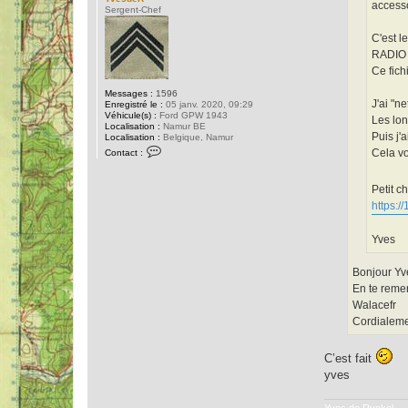
accesso
Sergent-Chef
C'est 
RADIO
Ce fich
Messages :
1596
J'ai "n
Enregistré le :
05 janv. 2020, 09:29
Véhicule(s) :
Ford GPW 1943
Les lon
Localisation :
Namur BE
Puis j'
Localisation :
Belgique, Namur
C
Cela vo
Contact :
o
n
t
Petit c
a
c
https:
t
e
r
Yves
Y
v
e
Bonjour Yve
s
En te reme
d
e
Walacefr
R
Cordialem
C’est fait
yves