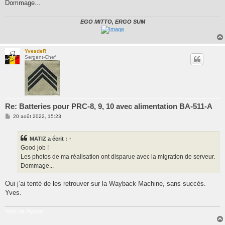
g
Dommage...
e
EGO MITTO, ERGO SUM
YvesdeR
Sergent-Chef
Re: Batteries pour PRC-8, 9, 10 avec alimentation BA-511-A
M
20 août 2022, 15:23
e
s
s
MATIZ
a écrit :
↑
a
g
Good job !
e
Les photos de ma réalisation ont disparue avec la migration de serveur.
Dommage...
Oui j’ai tenté de les retrouver sur la Wayback Machine, sans succès.
Yves.
Yves de Ryckel