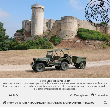
Véhicules Militaires .com
Bienvenue sur LE forum des passionnés de Véhicules Militaires de toutes nationalités et de
toutes époques. De nombreuses rubriques sont à votre disposition pour vous venir en aide,
ou simplement partager vos activités.
Véhicules Militaires .com
Bienvenue sur LE forum des passionnés de Véhicules Militaires de toutes nationalités et de
toutes époques. De nombreuses rubriques sont à votre disposition pour vous venir en aide,
ou simplement partager vos activités.
FAQ
S’enregistrer
Connexion
R
Index du forum
EQUIPEMENTS, RADIOS & UNIFORMES
Radios
e