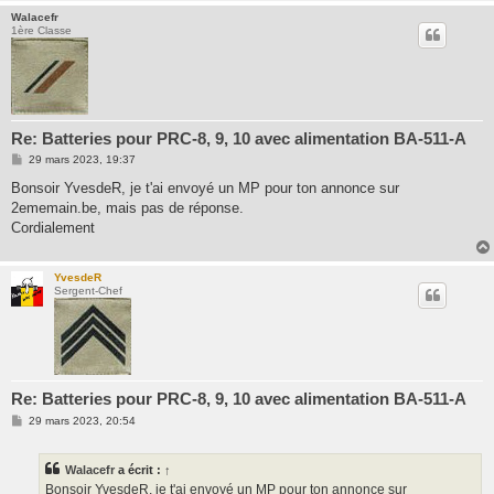
Walacefr
1ère Classe
Re: Batteries pour PRC-8, 9, 10 avec alimentation BA-511-A
M
29 mars 2023, 19:37
e
s
Bonsoir YvesdeR, je t'ai envoyé un MP pour ton annonce sur
s
2ememain.be, mais pas de réponse.
a
g
Cordialement
e
YvesdeR
Sergent-Chef
Re: Batteries pour PRC-8, 9, 10 avec alimentation BA-511-A
M
29 mars 2023, 20:54
e
s
s
Walacefr
a écrit :
↑
a
g
Bonsoir YvesdeR, je t'ai envoyé un MP pour ton annonce sur