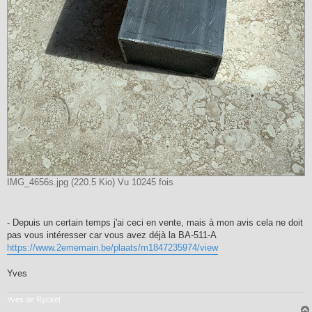
IMG_4656s.jpg (220.5 Kio) Vu 10245 fois
- Depuis un certain temps j'ai ceci en vente, mais à mon avis cela ne doit
pas vous intéresser car vous avez déjà la BA-511-A
https://www.2ememain.be/plaats/m1847235974/view
Yves
Yves de Ryckel