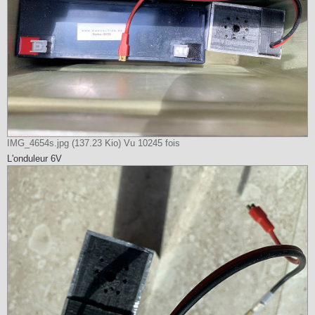
IMG_4654s.jpg (137.23 Kio) Vu 10245 fois
L'onduleur 6V