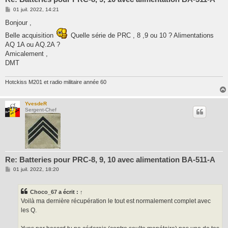
M
01 juil. 2022, 14:21
e
s
Bonjour ,
s
a
Belle acquisition
Quelle série de PRC , 8 ,9 ou 10 ? Alimentations
g
AQ 1A ou AQ.2A ?
e
Amicalement ,
DMT
Hotckiss M201 et radio militaire année 60
YvesdeR
Sergent-Chef
Re: Batteries pour PRC-8, 9, 10 avec alimentation BA-511-A
M
01 juil. 2022, 18:20
e
s
s
Choco_67
a écrit :
↑
a
g
Voilà ma dernière récupération le tout est normalement complet avec
e
les Q.