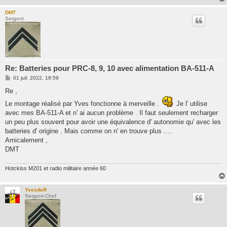
DMT
Sergent
Re: Batteries pour PRC-8, 9, 10 avec alimentation BA-511-A
M
01 juil. 2022, 18:59
e
s
Re ,
s
a
Le montage réalisé par Yves fonctionne à merveille .
Je l' utilise
g
avec mes BA-511-A et n' ai aucun problème . Il faut seulement recharger
e
un peu plus souvent pour avoir une équivalence d' autonomie qu' avec les
batteries d' origine . Mais comme on n' en trouve plus ....
Amicalement ,
DMT
Hotckiss M201 et radio militaire année 60
YvesdeR
Sergent-Chef