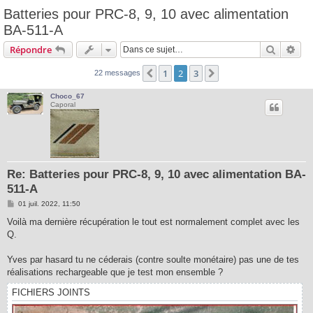
Batteries pour PRC-8, 9, 10 avec alimentation
BA-511-A
Recherc
Rec
Répondre
1
2
3
Précédente
Suivante
22 messages
Choco_67
Caporal
Re: Batteries pour PRC-8, 9, 10 avec alimentation BA-
511-A
M
01 juil. 2022, 11:50
e
s
Voilà ma dernière récupération le tout est normalement complet avec les
s
Q.
a
g
e
Yves par hasard tu ne céderais (contre soulte monétaire) pas une de tes
réalisations rechargeable que je test mon ensemble ?
FICHIERS JOINTS