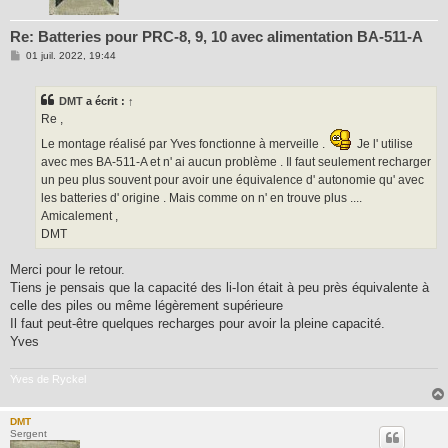
Re: Batteries pour PRC-8, 9, 10 avec alimentation BA-511-A
M
01 juil. 2022, 19:44
e
s
s
DMT
a écrit :
↑
a
g
Re ,
e
Le montage réalisé par Yves fonctionne à merveille .
Je l' utilise
avec mes BA-511-A et n' ai aucun problème . Il faut seulement recharger
un peu plus souvent pour avoir une équivalence d' autonomie qu' avec
les batteries d' origine . Mais comme on n' en trouve plus ....
Amicalement ,
DMT
Merci pour le retour.
Tiens je pensais que la capacité des li-Ion était à peu près équivalente à
celle des piles ou même légèrement supérieure
Il faut peut-être quelques recharges pour avoir la pleine capacité.
Yves
Yves de Ryckel
DMT
Sergent