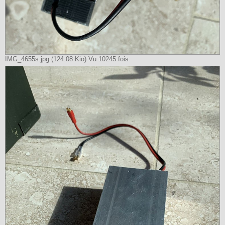
IMG_4655s.jpg (124.08 Kio) Vu 10245 fois