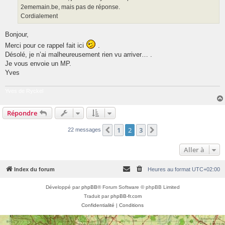
e
2ememain.be, mais pas de réponse.
Cordialement
Bonjour,
Merci pour ce rappel fait ici
.
Désolé, je n’ai malheureusement rien vu arriver… .
Je vous envoie un MP.
Yves
Yves de Ryckel
Répondre
1
2
3
Précédente
Suivante
22 messages
Aller à
Index du forum
Heures au format
UTC+02:00
Développé par
phpBB
® Forum Software © phpBB Limited
Traduit par
phpBB-fr.com
Confidentialité
|
Conditions