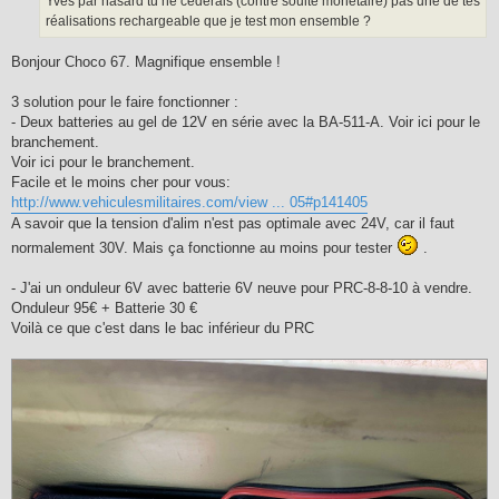
Yves par hasard tu ne céderais (contre soulte monétaire) pas une de tes
réalisations rechargeable que je test mon ensemble ?
Bonjour Choco 67. Magnifique ensemble !
3 solution pour le faire fonctionner :
- Deux batteries au gel de 12V en série avec la BA-511-A. Voir ici pour le
branchement.
Voir ici pour le branchement.
Facile et le moins cher pour vous:
http://www.vehiculesmilitaires.com/view ... 05#p141405
A savoir que la tension d'alim n'est pas optimale avec 24V, car il faut
normalement 30V. Mais ça fonctionne au moins pour tester
.
- J'ai un onduleur 6V avec batterie 6V neuve pour PRC-8-8-10 à vendre.
Onduleur 95€ + Batterie 30 €
Voilà ce que c'est dans le bac inférieur du PRC