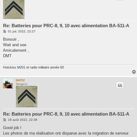
Re: Batteries pour PRC-8, 9, 10 avec alimentation BA-511-A
M
01 juil. 2022, 22:27
e
s
Bonsoir ,
s
Wait and see
a
g
Amicalement ,
e
DMT
Hotckiss M201 et radio militaire année 60
MATIZ
Sergent
Re: Batteries pour PRC-8, 9, 10 avec alimentation BA-511-A
M
19 août 2022, 22:38
e
s
Good job !
s
Les photos de ma réalisation ont disparue avec la migration de serveur.
a