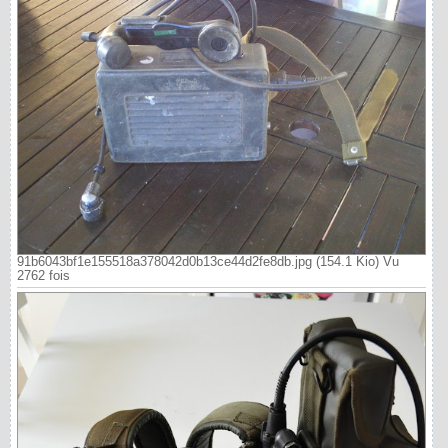
91b6043bf1e155518a378042d0b13ce44d2fe8db.jpg (154.1 Kio) Vu
2762 fois