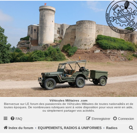
Véhicules Militaires .com
Bienvenue sur LE forum des passionnés de Véhicules Militaires de toutes nationalités et de
toutes époques. De nombreuses rubriques sont à votre disposition pour vous venir en aide,
ou simplement partager vos activités.
Véhicules Militaires .com
Bienvenue sur LE forum des passionnés de Véhicules Militaires de toutes nationalités et de
toutes époques. De nombreuses rubriques sont à votre disposition pour vous venir en aide,
ou simplement partager vos activités.
FAQ
S’enregistrer
Connexion
R
Index du forum
EQUIPEMENTS, RADIOS & UNIFORMES
Radios
e