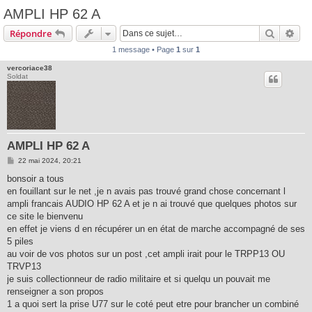
AMPLI HP 62 A
Recherc
Rec
Répondre
1 message • Page
1
sur
1
vercoriace38
Soldat
AMPLI HP 62 A
M
22 mai 2024, 20:21
e
s
bonsoir a tous
s
en fouillant sur le net ,je n avais pas trouvé grand chose concernant l
a
g
ampli francais AUDIO HP 62 A et je n ai trouvé que quelques photos sur
e
ce site le bienvenu
en effet je viens d en récupérer un en état de marche accompagné de ses
5 piles
au voir de vos photos sur un post ,cet ampli irait pour le TRPP13 OU
TRVP13
je suis collectionneur de radio militaire et si quelqu un pouvait me
renseigner a son propos
1 a quoi sert la prise U77 sur le coté peut etre pour brancher un combiné