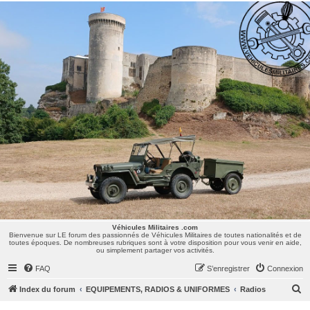
Véhicules Militaires .com
Bienvenue sur LE forum des passionnés de Véhicules Militaires de toutes nationalités et de
toutes époques. De nombreuses rubriques sont à votre disposition pour vous venir en aide,
ou simplement partager vos activités.
Véhicules Militaires .com
Bienvenue sur LE forum des passionnés de Véhicules Militaires de toutes nationalités et de
toutes époques. De nombreuses rubriques sont à votre disposition pour vous venir en aide,
ou simplement partager vos activités.
FAQ
S’enregistrer
Connexion
R
Index du forum
EQUIPEMENTS, RADIOS & UNIFORMES
Radios
e