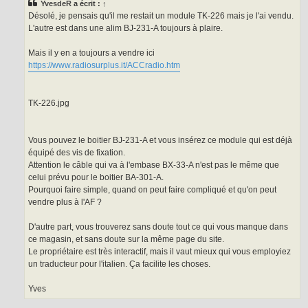
YvesdeR
a écrit :
↑
a
g
Désolé, je pensais qu'il me restait un module TK-226 mais je l'ai vendu.
e
L'autre est dans une alim BJ-231-A toujours à plaire.
Mais il y en a toujours a vendre ici
https://www.radiosurplus.it/ACCradio.htm
TK-226.jpg
Vous pouvez le boitier BJ-231-A et vous insérez ce module qui est déjà
équipé des vis de fixation.
Attention le câble qui va à l'embase BX-33-A n'est pas le même que
celui prévu pour le boitier BA-301-A.
Pourquoi faire simple, quand on peut faire compliqué et qu'on peut
vendre plus à l'AF ?
D'autre part, vous trouverez sans doute tout ce qui vous manque dans
ce magasin, et sans doute sur la même page du site.
Le propriétaire est très interactif, mais il vaut mieux qui vous employiez
un traducteur pour l'italien. Ça facilite les choses.
Yves