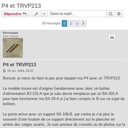
P4 et TRVP213
Recherc
Rec
Répondre
1
2
3
Suivante
28 messages
Gerenuque
1ère Classe
P4 et TRVP213
M
22 oct. 2024, 23:27
e
s
Bonsoir, je viens de faire le pas pour équiper ma P4 avec un TRVP213.
s
a
g
Le modèle trouvé est d’origine Gendarmerie avec donc un boîtier
e
d’alimentation BJ-231-A que je vais devoir remplacer par un BA-301-A
pour faire fonctionner ma BX-33-A si j’ai bien compris le fil sur ce sujet de
boîtiers.
Le poste arrive avec un support SK-106-B, par contre je n’ai plus le
souvenir d’une fixation de ce support directement sur le plancher en
arrière des sièges avants. Je suis preneur de conseils ou de photos sur la