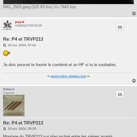
IMG_2503.jpeg (325.93 Kio) Vu 7949 fois
jeep-fr
ADMINISTRATEUR
Re: P4 et TRVP213
M
23 oct. 2024, 07:41
e
s
s
a
g
Je dois pouvoir te fournir le combiné et un HP si tu le souhaites.
e
->
www.retro-atelier.com
<-
Gébécé
Caporal
Re: P4 et TRVP213
M
23 oct. 2024, 20:25
e
s
Montage du TRVP213 sur plan incliné entre les sièges avants: