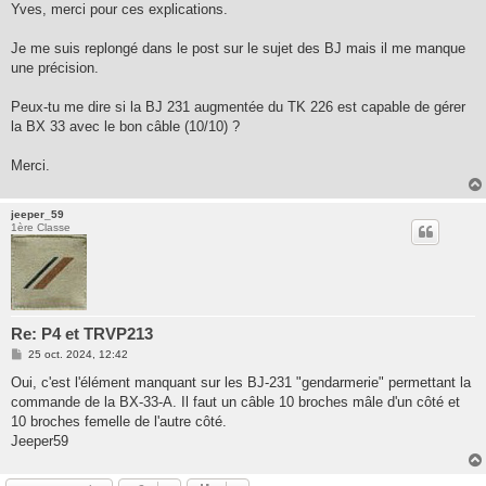
Yves, merci pour ces explications.
Je me suis replongé dans le post sur le sujet des BJ mais il me manque
une précision.
Peux-tu me dire si la BJ 231 augmentée du TK 226 est capable de gérer
la BX 33 avec le bon câble (10/10) ?
Merci.
jeeper_59
1ère Classe
Re: P4 et TRVP213
M
25 oct. 2024, 12:42
e
s
Oui, c'est l'élément manquant sur les BJ-231 "gendarmerie" permettant la
s
commande de la BX-33-A. Il faut un câble 10 broches mâle d'un côté et
a
g
10 broches femelle de l'autre côté.
e
Jeeper59