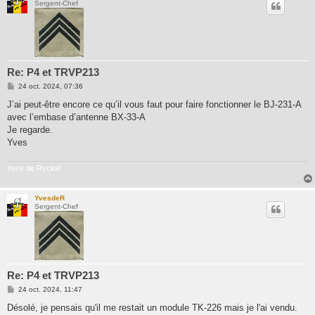
Sergent-Chef
Re: P4 et TRVP213
M
24 oct. 2024, 07:36
e
s
J’ai peut-être encore ce qu’il vous faut pour faire fonctionner le BJ-231-A
s
avec l’embase d’antenne BX-33-A
a
g
Je regarde.
e
Yves
Yves de Ryckel
YvesdeR
Sergent-Chef
Re: P4 et TRVP213
M
24 oct. 2024, 11:47
e
s
Désolé, je pensais qu'il me restait un module TK-226 mais je l'ai vendu.
s