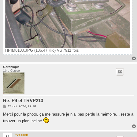
HPIM8100.JPG (186.47 Kio) Vu 7911 fois
Gerenuque
1ère Classe
Re: P4 et TRVP213
M
23 oct. 2024, 22:10
e
s
Merci pour la photo, ça me rassure je n’ai pas perdu la mémoire… reste à
s
trouver un plan incliné
a
g
e
YvesdeR