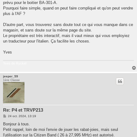
prévu pour le boitier BA-301-A.
Pourquoi faire simple, quand on peut faire compliqué et qu'on peut vendre
plus à l'AF ?
D'autre part, vous trouverez sans doute tout ce qui vous manque dans ce
magasin, et sans doute sur la même page du site.
Le propriétaire est très interactif, mais il vaut mieux qui vous employiez
un traducteur pour l'italien. Ça facilite les choses.
Yves
Yves de Ryckel
jeeper_59
1ère Classe
Re: P4 et TRVP213
M
24 oct. 2024, 13:19
e
s
Bonjour à tous.
s
Petit rappel, loin de moi l'envie de jouer les rabat-joies, mais seul
a
g
l'utilisation sur la Citizen Band ( 26 à 27,995 MHz) est autorisé.