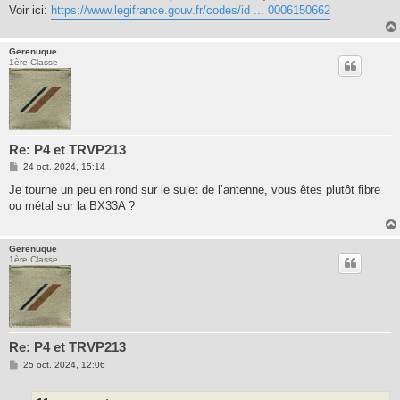
e
Voir ici:
https://www.legifrance.gouv.fr/codes/id ... 0006150662
Gerenuque
1ère Classe
Re: P4 et TRVP213
M
24 oct. 2024, 15:14
e
s
Je tourne un peu en rond sur le sujet de l’antenne, vous êtes plutôt fibre
s
ou métal sur la BX33A ?
a
g
e
Gerenuque
1ère Classe
Re: P4 et TRVP213
M
25 oct. 2024, 12:06
e
s
s