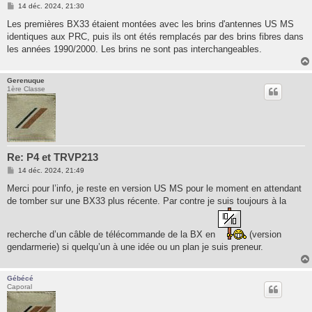
M
14 déc. 2024, 21:30
e
s
Les premières BX33 étaient montées avec les brins d'antennes US MS
s
identiques aux PRC, puis ils ont étés remplacés par des brins fibres dans
a
g
les années 1990/2000. Les brins ne sont pas interchangeables.
e
Gerenuque
1ère Classe
Re: P4 et TRVP213
M
14 déc. 2024, 21:49
e
s
Merci pour l’info, je reste en version US MS pour le moment en attendant
s
de tomber sur une BX33 plus récente. Par contre je suis toujours à la
a
g
e
recherche d’un câble de télécommande de la BX en
(version
gendarmerie) si quelqu’un à une idée ou un plan je suis preneur.
Gébécé
Caporal