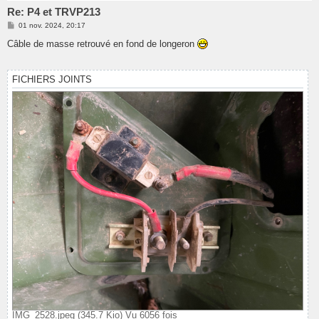
Re: P4 et TRVP213
M
01 nov. 2024, 20:17
e
s
Câble de masse retrouvé en fond de longeron
s
a
g
e
FICHIERS JOINTS
IMG_2528.jpeg (345.7 Kio) Vu 6056 fois