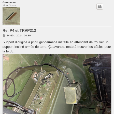
Gerenuque
1ère Classe
Re: P4 et TRVP213
M
24 déc. 2024, 00:30
e
s
Support d’origine à priori gendarmerie installé en attendant de trouver un
s
support incliné armée de terre. Ça avance, reste à trouver les câbles pour
a
g
la bx33…
e