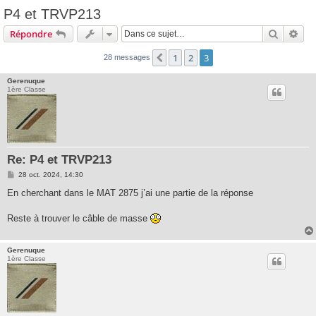
P4 et TRVP213
Recherc
Rec
Répondre
1
2
3
Précédente
28 messages
Gerenuque
1ère Classe
Re: P4 et TRVP213
M
28 oct. 2024, 14:30
e
s
En cherchant dans le MAT 2875 j’ai une partie de la réponse
s
a
g
Reste à trouver le câble de masse
e
Gerenuque
1ère Classe