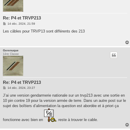
Re: P4 et TRVP213
M
14 déc. 2024, 21:59
e
s
Les câbles pour TRVP13 sont différents des 213
s
a
g
e
Gerenuque
1ère Classe
Re: P4 et TRVP213
M
14 déc. 2024, 23:27
e
s
J’ai une version gendarmerie nationale sur un trvp213 avec une sortie en
s
10 pin contre 19 pour la version armée de terre. Dans un autre post sur le
a
g
sujet des boîtiers d’alimentation la question est abordée et à priori ça
e
fonctionne avec bien en
, reste à trouver le cable.