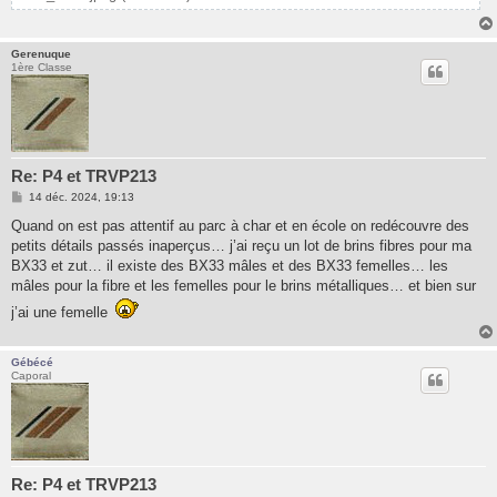
Gerenuque
1ère Classe
Re: P4 et TRVP213
M
14 déc. 2024, 19:13
e
s
Quand on est pas attentif au parc à char et en école on redécouvre des
s
petits détails passés inaperçus… j’ai reçu un lot de brins fibres pour ma
a
g
BX33 et zut… il existe des BX33 mâles et des BX33 femelles… les
e
mâles pour la fibre et les femelles pour le brins métalliques… et bien sur
j’ai une femelle
Gébécé
Caporal
Re: P4 et TRVP213