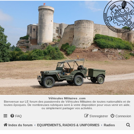
Véhicules Militaires .com
Bienvenue sur LE forum des passionnés de Véhicules Militaires de toutes nationalités et de
toutes époques. De nombreuses rubriques sont à votre disposition pour vous venir en aide,
ou simplement partager vos activités.
Véhicules Militaires .com
Bienvenue sur LE forum des passionnés de Véhicules Militaires de toutes nationalités et de
toutes époques. De nombreuses rubriques sont à votre disposition pour vous venir en aide,
ou simplement partager vos activités.
FAQ
S’enregistrer
Connexion
R
Index du forum
EQUIPEMENTS, RADIOS & UNIFORMES
Radios
e