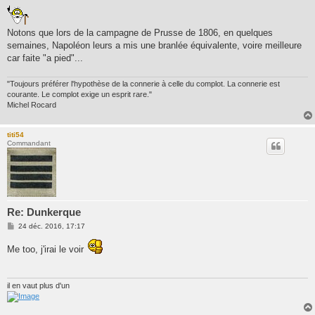
Notons que lors de la campagne de Prusse de 1806, en quelques
semaines, Napoléon leurs a mis une branlée équivalente, voire meilleure
car faite "a pied"...
"Toujours préférer l'hypothèse de la connerie à celle du complot. La connerie est
courante. Le complot exige un esprit rare."
Michel Rocard
titi54
Commandant
Re: Dunkerque
M
24 déc. 2016, 17:17
e
s
Me too, j'irai le voir
s
a
g
e
il en vaut plus d'un