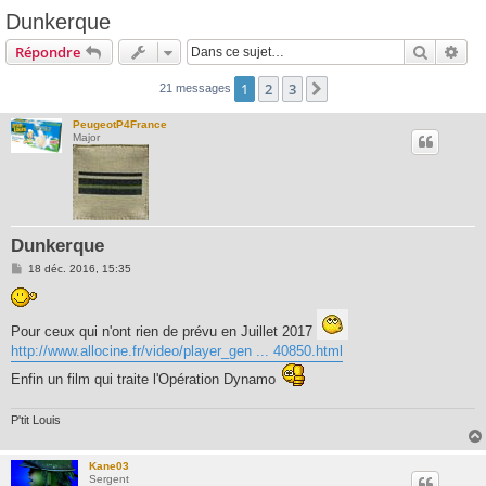
Dunkerque
Recherc
Rec
Répondre
1
2
3
Suivante
21 messages
PeugeotP4France
Major
Dunkerque
M
18 déc. 2016, 15:35
e
s
s
a
Pour ceux qui n'ont rien de prévu en Juillet 2017
g
e
http://www.allocine.fr/video/player_gen ... 40850.html
Enfin un film qui traite l'Opération Dynamo
P'tit Louis
Kane03
Sergent