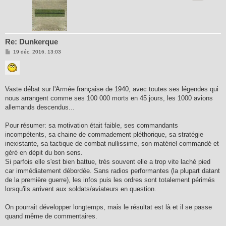
Re: Dunkerque
M
19 déc. 2016, 13:03
e
s
s
a
g
e
Vaste débat sur l'Armée française de 1940, avec toutes ses légendes qui
nous arrangent comme ses 100 000 morts en 45 jours, les 1000 avions
allemands descendus...
Pour résumer: sa motivation était faible, ses commandants
incompétents, sa chaine de commadement pléthorique, sa stratégie
inexistante, sa tactique de combat nullissime, son matériel commandé et
géré en dépit du bon sens.
Si parfois elle s'est bien battue, très souvent elle a trop vite laché pied
car immédiatement débordée. Sans radios performantes (la plupart datant
de la première guerre), les infos puis les ordres sont totalement périmés
lorsqu'ils arrivent aux soldats/aviateurs en question.
On pourrait développer longtemps, mais le résultat est là et il se passe
quand même de commentaires.