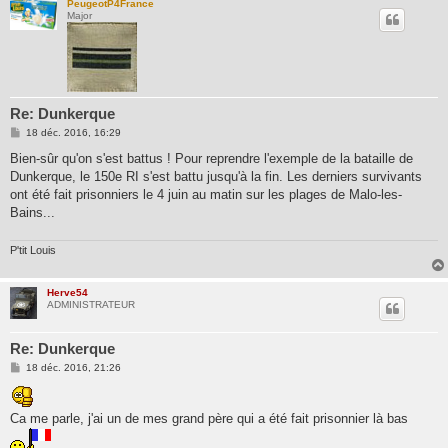
PeugeotP4France
Major
Re: Dunkerque
M
18 déc. 2016, 16:29
e
s
Bien-sûr qu'on s'est battus ! Pour reprendre l'exemple de la bataille de
s
Dunkerque, le 150e RI s'est battu jusqu'à la fin. Les derniers survivants
a
g
ont été fait prisonniers le 4 juin au matin sur les plages de Malo-les-
e
Bains...
P'tit Louis
Herve54
ADMINISTRATEUR
Re: Dunkerque
M
18 déc. 2016, 21:26
e
s
s
a
Ca me parle, j'ai un de mes grand père qui a été fait prisonnier là bas
g
e