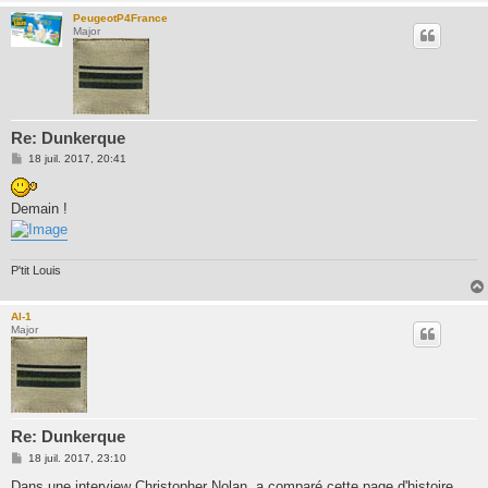
PeugeotP4France
Major
Re: Dunkerque
M
18 juil. 2017, 20:41
e
s
s
Demain !
a
g
e
P'tit Louis
Al-1
Major
Re: Dunkerque
M
18 juil. 2017, 23:10
e
s
Dans une interview Christopher Nolan, a comparé cette page d'histoire