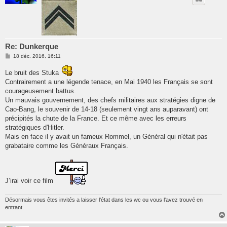
Re: Dunkerque
M
18 déc. 2016, 16:11
e
s
Le bruit des Stuka
s
a
Contrairement a une légende tenace, en Mai 1940 les Français se sont
g
courageusement battus.
e
Un mauvais gouvernement, des chefs militaires aux stratégies digne de
Cao-Bang, le souvenir de 14-18 (seulement vingt ans auparavant) ont
précipités la chute de la France. Et ce même avec les erreurs
stratégiques d'Hitler.
Mais en face il y avait un fameux Rommel, un Général qui n'était pas
grabataire comme les Généraux Français.
J’irai voir ce film
Désormais vous êtes invités a laisser l'état dans les wc ou vous l'avez trouvé en
entrant.