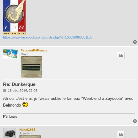
https://www.facebook.com/profile.php?id=100090960051135
PeugeotP4France
Major
Re: Dunkerque
M
18 déc. 2016, 22:08
e
s
Ah oui c'est vrai, je l'avais oublié le fameux "Week-end à Zuycoote" avec
s
Belmondo
a
g
e
P'tit Louis
Nekaf1968
Adjudant