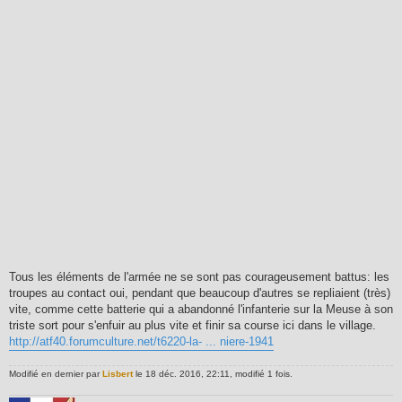
Tous les éléments de l'armée ne se sont pas courageusement battus: les
troupes au contact oui, pendant que beaucoup d'autres se repliaient (très)
vite, comme cette batterie qui a abandonné l'infanterie sur la Meuse à son
triste sort pour s'enfuir au plus vite et finir sa course ici dans le village.
http://atf40.forumculture.net/t6220-la- ... niere-1941
Modifié en dernier par
Lisbert
le 18 déc. 2016, 22:11, modifié 1 fois.