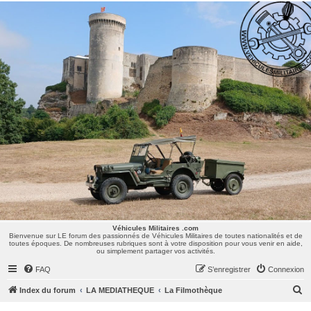
Véhicules Militaires .com
Bienvenue sur LE forum des passionnés de Véhicules Militaires de toutes nationalités et de
toutes époques. De nombreuses rubriques sont à votre disposition pour vous venir en aide,
ou simplement partager vos activités.
Véhicules Militaires .com
Bienvenue sur LE forum des passionnés de Véhicules Militaires de toutes nationalités et de
toutes époques. De nombreuses rubriques sont à votre disposition pour vous venir en aide,
ou simplement partager vos activités.
FAQ
S’enregistrer
Connexion
R
Index du forum
LA MEDIATHEQUE
La Filmothèque
e