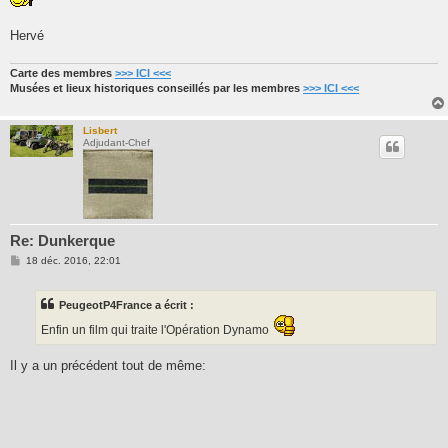
Hervé
Carte des membres
>>> ICI <<<
Musées et lieux historiques conseillés par les membres
>>> ICI <<<
Lisbert
Adjudant-Chef
Re: Dunkerque
M
18 déc. 2016, 22:01
e
s
s
PeugeotP4France a écrit :
a
g
Enfin un film qui traite l'Opération Dynamo
e
Il y a un précédent tout de même: