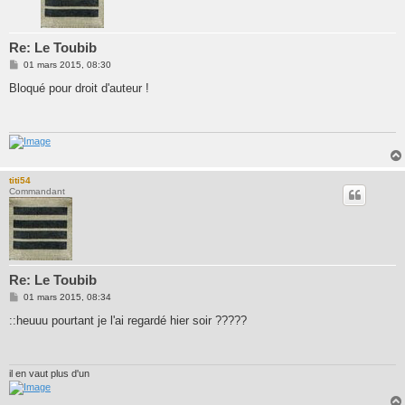
Re: Le Toubib
M
01 mars 2015, 08:30
e
s
Bloqué pour droit d'auteur !
s
a
g
e
titi54
Commandant
Re: Le Toubib
M
01 mars 2015, 08:34
e
s
::heuuu pourtant je l'ai regardé hier soir ?????
s
a
g
e
il en vaut plus d'un