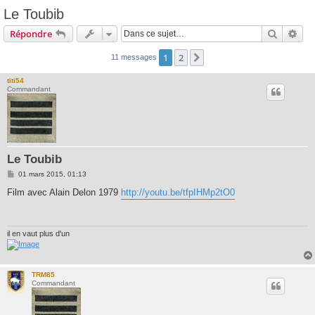
Le Toubib
Recherc
Rec
Répondre
1
2
Suivante
11 messages
titi54
Commandant
Le Toubib
M
01 mars 2015, 01:13
e
s
Film avec Alain Delon 1979
http://youtu.be/tfpIHMp2tO0
s
a
g
e
il en vaut plus d'un
TRM85
Commandant