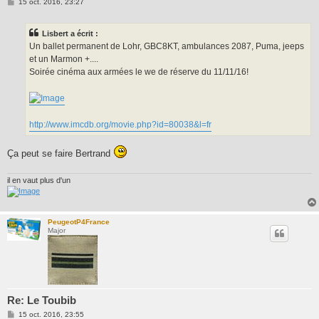
M
15 oct. 2016, 23:27
e
s
s
Lisbert a écrit :
a
g
Un ballet permanent de Lohr, GBC8KT, ambulances 2087, Puma, jeeps
e
et un Marmon +....
Soirée cinéma aux armées le we de réserve du 11/11/16!
http://www.imcdb.org/movie.php?id=80038&l=fr
Ça peut se faire Bertrand
il en vaut plus d'un
PeugeotP4France
Major
Re: Le Toubib
M
15 oct. 2016, 23:55