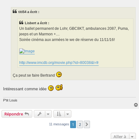
e
s
s
titi54 a écrit :
a
g
e
Lisbert a écrit :
Un ballet permanent de Lohr, GBC8KT, ambulances 2087, Puma,
jeeps et un Marmon +....
Soirée cinéma aux armées le we de réserve du 11/11/16!
http://www.imcdb.org/movie.php?id=80038&l=fr
Ça peut se faire Bertrand
Intéressant comme idée
P'tit Louis
Répondre
1
2
Suivante
11 messages
Aller à