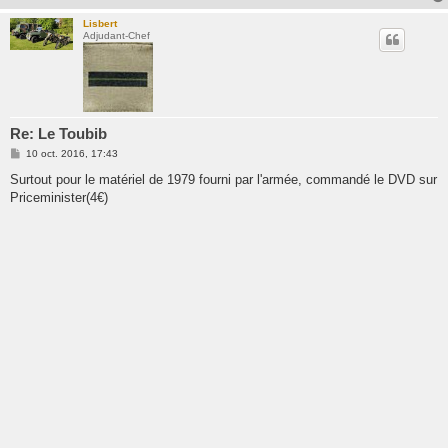
Lisbert
Adjudant-Chef
Re: Le Toubib
M
10 oct. 2016, 17:43
e
s
Surtout pour le matériel de 1979 fourni par l'armée, commandé le DVD sur
s
Priceminister(4€)
a
g
e