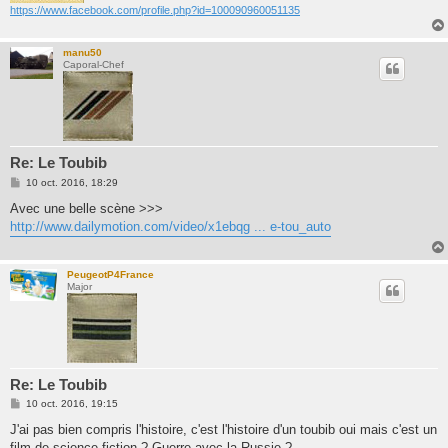
https://www.facebook.com/profile.php?id=100090960051135
manu50
Caporal-Chef
Re: Le Toubib
M
10 oct. 2016, 18:29
e
s
Avec une belle scène >>>
s
http://www.dailymotion.com/video/x1ebqg ... e-tou_auto
a
g
e
PeugeotP4France
Major
Re: Le Toubib
M
10 oct. 2016, 19:15
e
s
J'ai pas bien compris l'histoire, c'est l'histoire d'un toubib oui mais c'est un
s
film de science fiction ? Guerre avec la Russie ?