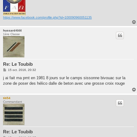
https://www.facebook.com/profile.php?id=100090960051135
hussard-644
1ère Classe
Re: Le Toubib
M
15 oct. 2016, 20:32
e
s
j ai fait ma pmt en 1981 8 jours sur le camps sissonne bivouac sur la
s
zone de poser des hélico dalle de beton avec une grosse croix rouge
a
g
e
titi54
Commandant
Re: Le Toubib