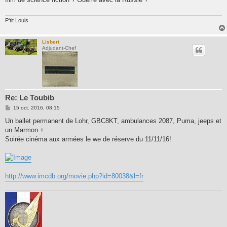
a
g
e
P'tit Louis
Lisbert
Adjudant-Chef
Re: Le Toubib
M
15 oct. 2016, 08:15
e
s
Un ballet permanent de Lohr, GBC8KT, ambulances 2087, Puma, jeeps et
s
un Marmon +....
a
g
Soirée cinéma aux armées le we de réserve du 11/11/16!
e
http://www.imcdb.org/movie.php?id=80038&l=fr