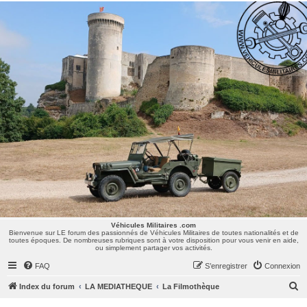
Véhicules Militaires .com
Bienvenue sur LE forum des passionnés de Véhicules Militaires de toutes nationalités et de
toutes époques. De nombreuses rubriques sont à votre disposition pour vous venir en aide,
ou simplement partager vos activités.
Véhicules Militaires .com
Bienvenue sur LE forum des passionnés de Véhicules Militaires de toutes nationalités et de
toutes époques. De nombreuses rubriques sont à votre disposition pour vous venir en aide,
ou simplement partager vos activités.
FAQ
S’enregistrer
Connexion
R
Index du forum
LA MEDIATHEQUE
La Filmothèque
e