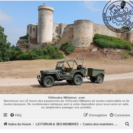
Véhicules Militaires .com
Bienvenue sur LE forum des passionnés de Véhicules Militaires de toutes nationalités et de
toutes époques. De nombreuses rubriques sont à votre disposition pour vous venir en aide,
ou simplement partager vos activités.
Véhicules Militaires .com
Bienvenue sur LE forum des passionnés de Véhicules Militaires de toutes nationalités et de
toutes époques. De nombreuses rubriques sont à votre disposition pour vous venir en aide,
ou simplement partager vos activités.
FAQ
S’enregistrer
Connexion
R
Index du forum
LE FORUM & SES MEMBRES
Cartes des membres & des centres d'intérêts
e