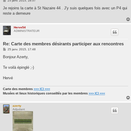
M
25 janv. 2015, 16:57
e
s
Je rejoins la carte à St Nazaire 44 . J'y suis quelques fois avec un P4 qui
s
reste a demeure
a
g
e
Herve54
ADMINISTRATEUR
Re: Carte des membres désirants participer aux rencontres
M
25 janv. 2015, 17:48
e
s
Bonjour Azerty,
s
a
g
Te voilà épinglé ;-)
e
Hervé
Carte des membres
>>> ICI <<<
Musées et lieux historiques conseillés par les membres
>>> ICI <<<
azerty
Adjudant