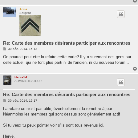
Arma
Sergent
Re: Carte des membres désirants participer aux rencontres
M
30 déc. 2014, 15:13
e
s
On pourrait peut etre la refaire cette carte? Il y a surement des gens sur
s
celle actuel, qui ne font plus parti ni de l'ancien, ni du nouveau forum...
a
g
e
Herve54
ADMINISTRATEUR
Re: Carte des membres désirants participer aux rencontres
M
30 déc. 2014, 15:17
e
s
La refaire ce n'est pas utile, éventuellement la remettre à jour.
s
Néanmoins les membres qui sont dessus sont généralement actif !
a
g
e
Si tu veux tu peux pointer voir s'ils sont tous revenus ici.
Hervé.