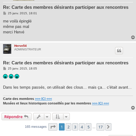
Re: Carte des membres désirants participer aux rencontres
M
25 janv. 2015, 18:01
e
s
me voilà épinglé
s
même pas mal
a
g
merci Hervé
e
Herve54
ADMINISTRATEUR
Re: Carte des membres désirants participer aux rencontres
M
25 janv. 2015, 18:05
e
s
s
a
g
Dans les temps passés, on utilisait des clous... mais ça... c'était avant...
e
Carte des membres
>>> ICI <<<
Musées et lieux historiques conseillés par les membres
>>> ICI <<<
Répondre
Page
1
sur
17
1
2
3
4
5
17
Suivante
165 messages
…