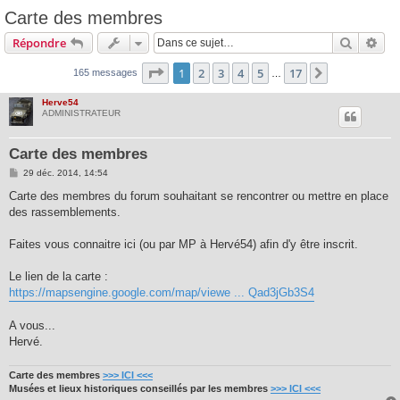
Carte des membres
Recherc
Rec
Répondre
Page
1
sur
17
1
2
3
4
5
17
Suivante
165 messages
…
Herve54
ADMINISTRATEUR
Carte des membres
M
29 déc. 2014, 14:54
e
s
Carte des membres du forum souhaitant se rencontrer ou mettre en place
s
des rassemblements.
a
g
e
Faites vous connaitre ici (ou par MP à Hervé54) afin d'y être inscrit.
Le lien de la carte :
https://mapsengine.google.com/map/viewe ... Qad3jGb3S4
A vous...
Hervé.
Carte des membres
>>> ICI <<<
Musées et lieux historiques conseillés par les membres
>>> ICI <<<