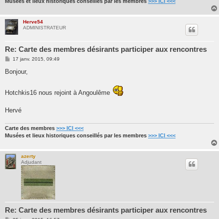
Musées et lieux historiques conseillés par les membres
>>> ICI <<<
Herve54
ADMINISTRATEUR
Re: Carte des membres désirants participer aux rencontres
M
17 janv. 2015, 09:49
e
s
Bonjour,
s
a
g
Hotchkis16 nous rejoint à Angoulême
e
Hervé
Carte des membres
>>> ICI <<<
Musées et lieux historiques conseillés par les membres
>>> ICI <<<
azerty
Adjudant
Re: Carte des membres désirants participer aux rencontres