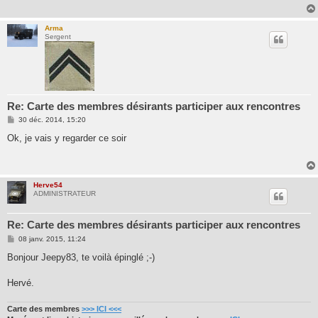
Arma
Sergent
Re: Carte des membres désirants participer aux rencontres
M
30 déc. 2014, 15:20
e
s
Ok, je vais y regarder ce soir
s
a
g
e
Herve54
ADMINISTRATEUR
Re: Carte des membres désirants participer aux rencontres
M
08 janv. 2015, 11:24
e
s
Bonjour Jeepy83, te voilà épinglé ;-)
s
a
g
Hervé.
e
Carte des membres
>>> ICI <<<