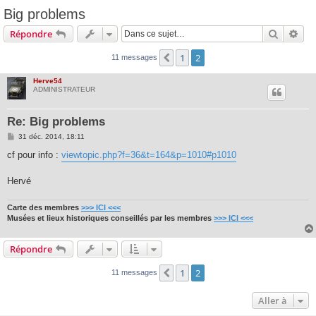
Big problems
Recherc
Rec
Répondre
1
2
Précédente
11 messages
Herve54
ADMINISTRATEUR
Re: Big problems
M
31 déc. 2014, 18:11
e
s
cf pour info :
viewtopic.php?f=36&t=164&p=1010#p1010
s
a
g
Hervé
e
Carte des membres
>>> ICI <<<
Musées et lieux historiques conseillés par les membres
>>> ICI <<<
Répondre
1
2
Précédente
11 messages
Aller à