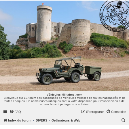
Véhicules Militaires .com
Bienvenue sur LE forum des passionnés de Véhicules Militaires de toutes nationalités et de
toutes époques. De nombreuses rubriques sont à votre disposition pour vous venir en aide,
ou simplement partager vos activités.
Véhicules Militaires .com
Bienvenue sur LE forum des passionnés de Véhicules Militaires de toutes nationalités et de
toutes époques. De nombreuses rubriques sont à votre disposition pour vous venir en aide,
ou simplement partager vos activités.
FAQ
S’enregistrer
Connexion
R
Index du forum
DIVERS
Ordinateurs & Web
e