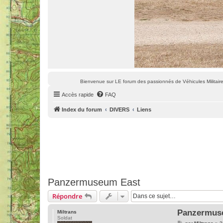
Bienvenue sur LE forum des passionnés de Véhicules Militaires
Accès rapide
FAQ
Index du forum
DIVERS
Liens
Panzermuseum East
Répondre
Panzermus
Miltrans
Soldat
M