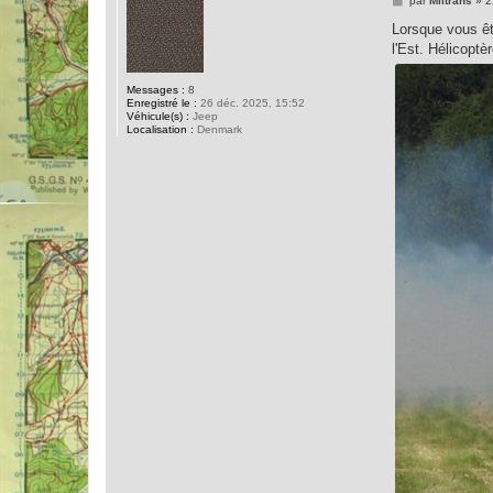
par
Miltrans
»
2
e
s
Lorsque vous êt
s
l'Est. Hélicoptè
a
g
e
Messages :
8
Enregistré le :
26 déc. 2025, 15:52
Véhicule(s) :
Jeep
Localisation :
Denmark