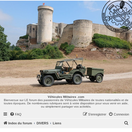
Véhicules Militaires .com
Bienvenue sur LE forum des passionnés de Véhicules Militaires de toutes nationalités et de
toutes époques. De nombreuses rubriques sont à votre disposition pour vous venir en aide,
ou simplement partager vos activités.
Véhicules Militaires .com
Bienvenue sur LE forum des passionnés de Véhicules Militaires de toutes nationalités et de
toutes époques. De nombreuses rubriques sont à votre disposition pour vous venir en aide,
ou simplement partager vos activités.
FAQ
S’enregistrer
Connexion
R
Index du forum
DIVERS
Liens
e