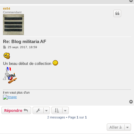
titi54
Commandant
Re: Blog militaria AF
M
25 sept. 2017, 18:59
e
s
s
a
Un beau début de collection
g
e
il en vaut plus d'un
Répondre
2 messages • Page
1
sur
1
Aller à