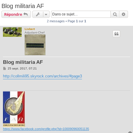
Blog militaria AF
Recherc
Rec
Répondre
2 messages • Page
1
sur
1
Lisbert
Adjudant-Chef
Blog militaria AF
M
25 sept. 2017, 07:21
e
s
http://collmili95.skyrock.com/archives/#page3
s
a
g
e
https://www.facebook.com/profile.php?id=100090960051135