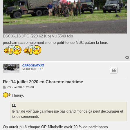
DSC06118.JPG (220.62 Kio) Vu 5540 fois
prochain rassemblement meme petit tenue NBC putain la biere
CARGOKATKAT
MODERATEUR
Re: 14 juillet 2020 en Charente maritime
M
05 mai 2020, 20:08
e
s
Thierry,
s
a
g
e
le fait de voir que ça intéresse pas grand monde ça peut décourager et
je les comprends
On aurait pu à chaque OP Mirabelle avoir 20 % de participants