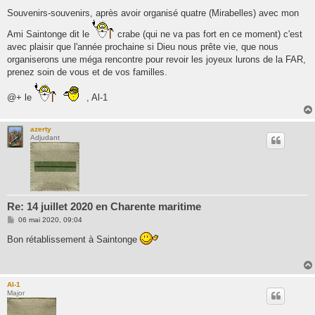
e
s
Souvenirs-souvenirs, après avoir organisé quatre (Mirabelles) avec mon
s
a
Ami Saintonge dit le
crabe (qui ne va pas fort en ce moment) c'est
g
e
avec plaisir que l'année prochaine si Dieu nous prête vie, que nous
organiserons une méga rencontre pour revoir les joyeux lurons de la FAR,
prenez soin de vous et de vos familles.
@+ le
, Al-1
azerty
Adjudant
Re: 14 juillet 2020 en Charente maritime
M
06 mai 2020, 09:04
e
s
Bon rétablissement à Saintonge
s
a
g
e
Al-1
Major