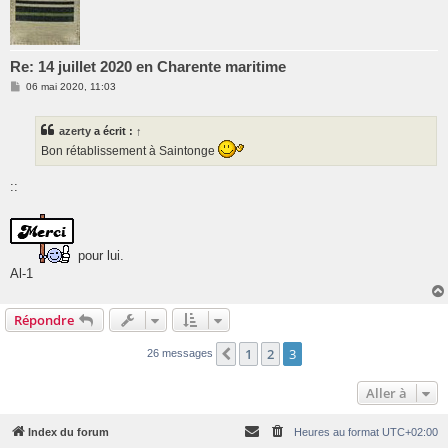
Re: 14 juillet 2020 en Charente maritime
M
06 mai 2020, 11:03
e
s
s
azerty
a écrit :
↑
a
g
Bon rétablissement à Saintonge
e
::
pour lui.
Al-1
Répondre
1
2
3
Précédente
26 messages
Aller à
Index du forum
Heures au format
UTC+02:00