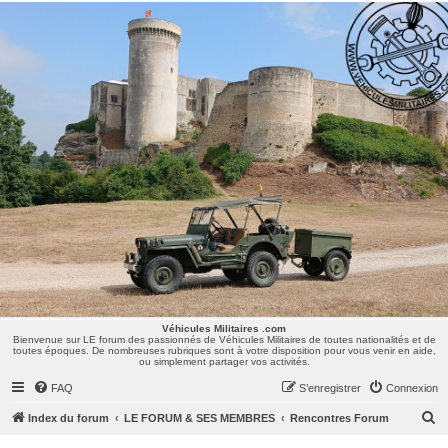
Véhicules Militaires .com
Bienvenue sur LE forum des passionnés de Véhicules Militaires de toutes nationalités et de
toutes époques. De nombreuses rubriques sont à votre disposition pour vous venir en aide,
ou simplement partager vos activités.
Véhicules Militaires .com
Bienvenue sur LE forum des passionnés de Véhicules Militaires de toutes nationalités et de
toutes époques. De nombreuses rubriques sont à votre disposition pour vous venir en aide,
ou simplement partager vos activités.
FAQ
S’enregistrer
Connexion
R
Index du forum
LE FORUM & SES MEMBRES
Rencontres Forum
e