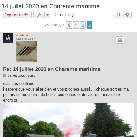
14 juillet 2020 en Charente maritime
Recherc
Rec
Répondre
1
2
3
Précédente
26 messages
zhuitero
Caporal-Chef
Re: 14 juillet 2020 en Charente maritime
M
05 mai 2020, 19:51
e
s
salut les confines
s
j espere que vous aller bien et vos proches aussi ....chaque sorties ma
a
g
permis de rencontrer de belles personnes et de voir de merveilleux
e
endroits ...