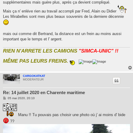
supplémentaires mais guére plus, aprés ça devient compliqué.
Mais ça n' enléve rien au travail accompli par Fred, Alain ou Didier
Les Mirabelles sont mes plus beaux souvenirs de la derniere décennie
mais oui comme dit Bertrand, la distance est un frein au moins aussi
important que le temps et l' argent.
RIEN N'ARRETE LES CAMIONS
"SIMCA-UNIC" !!
MÊME PAS LEURS FREINS.
CARGOKATKAT
MODERATEUR
Re: 14 juillet 2020 en Charente maritime
M
05 mai 2020, 20:10
e
s
s
a
Manu !! Tu pouvais pas choisir une photo où j' ai moins d' bide
g
e
??