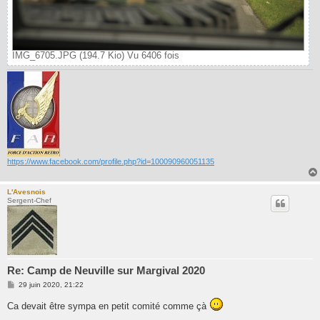
IMG_6705.JPG (194.7 Kio) Vu 6406 fois
https://www.facebook.com/profile.php?id=100090960051135
L'Avesnois
Sergent-Chef
Re: Camp de Neuville sur Margival 2020
M
29 juin 2020, 21:22
e
s
Ca devait être sympa en petit comité comme çà
s
a