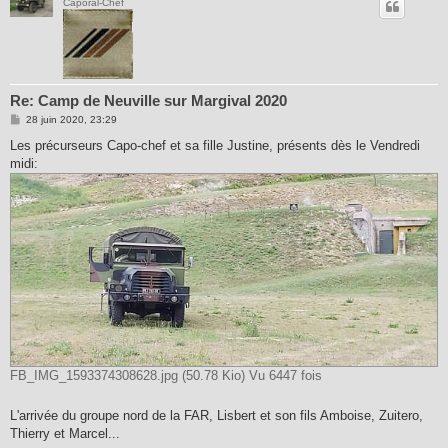
Caporal-Chef
Re: Camp de Neuville sur Margival 2020
M
28 juin 2020, 23:29
e
s
Les précurseurs Capo-chef et sa fille Justine, présents dès le Vendredi
s
midi:
a
g
e
FB_IMG_1593374308628.jpg (50.78 Kio) Vu 6447 fois
L'arrivée du groupe nord de la FAR, Lisbert et son fils Amboise, Zuitero,
Thierry et Marcel...