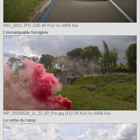
IMG_6822.JPG (195.48 Kio) Vu 6409 fois
L'immanquable fumigène:
WP_20200628_11_22_00_Pro.jpg (212.29 Kio) Vu 6406 fois
La sortie du camp: