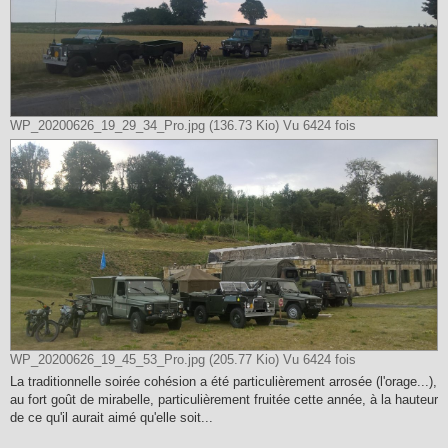
WP_20200626_19_29_34_Pro.jpg (136.73 Kio) Vu 6424 fois
WP_20200626_19_45_53_Pro.jpg (205.77 Kio) Vu 6424 fois
La traditionnelle soirée cohésion a été particulièrement arrosée (l'orage...),
au fort goût de mirabelle, particulièrement fruitée cette année, à la hauteur
de ce qu'il aurait aimé qu'elle soit...