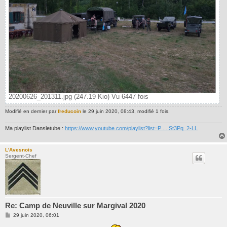
20200626_201311.jpg (247.19 Kio) Vu 6447 fois
Modifié en dernier par
freducoin
le 29 juin 2020, 08:43, modifié 1 fois.
Ma playlist Dansletube :
https://www.youtube.com/playlist?list=P ... St3Pq_2-LL
L'Avesnois
Sergent-Chef
Re: Camp de Neuville sur Margival 2020
M
29 juin 2020, 06:01
e
s