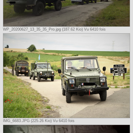
WP_20200627_13_35_35_Pro.jpg (187.62 Kio) Vu 6410 fois
IMG_6683.JPG (225.26 Kio) Vu 6410 fois