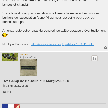
Visite surprise confirmée (en sous-sol) le Samedi après-midi. Prévoir
lampes et chandail...
Visite libre du camp ou des abords le Dimanche matin et bien sûr des
bunkers de l'association Aisne 44 qui nous accueille pour ceux qui
connaissent pas.
Amenez juste votre repas du vendredi soir...Bières/appéro éventuellement
Ma playlist Dansletube :
https://www.youtube.com/playlist?list=P ... St3Pq_2-LL
Lisbert
Adjudant-Chef
Re: Camp de Neuville sur Margival 2020
M
26 juin 2020, 08:21
e
s
Jour J
s
a
g
e