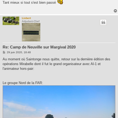
Tant mieux si tout s'est bien passé
s
a
g
e
Lisbert
Adjudant-Chef
Re: Camp de Neuville sur Margival 2020
M
29 juin 2020, 18:48
e
s
Au moment où Saintonge nous quitte, retour sur la dernière édition des
s
opérations Mirabelle dont il fut le grand organisateur avec Al-1 et
a
g
l'animateur hors-pair:
e
Le groupe Nord de la FAR: