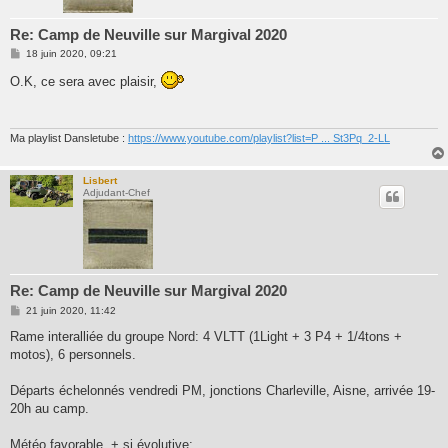
Re: Camp de Neuville sur Margival 2020
M
18 juin 2020, 09:21
e
s
O.K, ce sera avec plaisir,
s
a
g
e
Ma playlist Dansletube :
https://www.youtube.com/playlist?list=P ... St3Pq_2-LL
Lisbert
Adjudant-Chef
Re: Camp de Neuville sur Margival 2020
M
21 juin 2020, 11:42
e
s
Rame interalliée du groupe Nord: 4 VLTT (1Light + 3 P4 + 1/4tons +
s
motos), 6 personnels.
a
g
e
Départs échelonnés vendredi PM, jonctions Charleville, Aisne, arrivée 19-
20h au camp.
Météo favorable, + si évolutive: