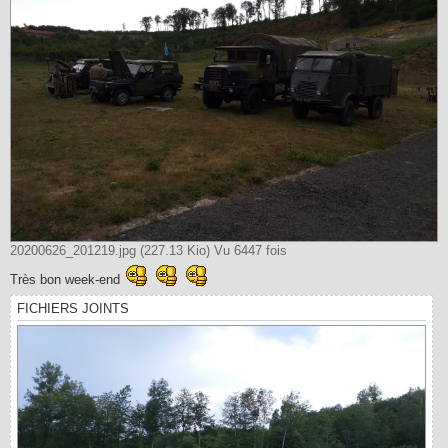
20200626_201219.jpg (227.13 Kio) Vu 6447 fois
Très bon week-end
FICHIERS JOINTS