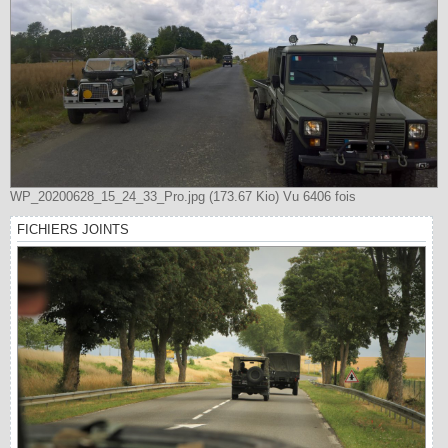
WP_20200628_15_24_33_Pro.jpg (173.67 Kio) Vu 6406 fois
FICHIERS JOINTS