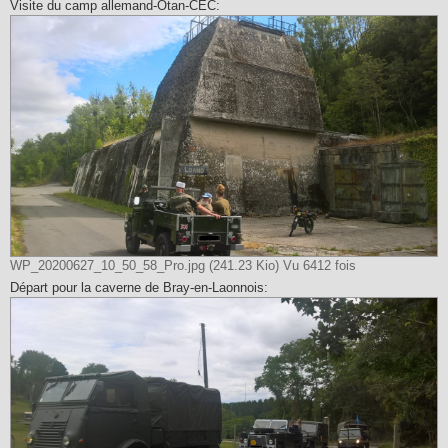
Visite du camp allemand-Otan-CEC:
WP_20200627_10_50_58_Pro.jpg (241.23 Kio) Vu 6412 fois
Départ pour la caverne de Bray-en-Laonnois: