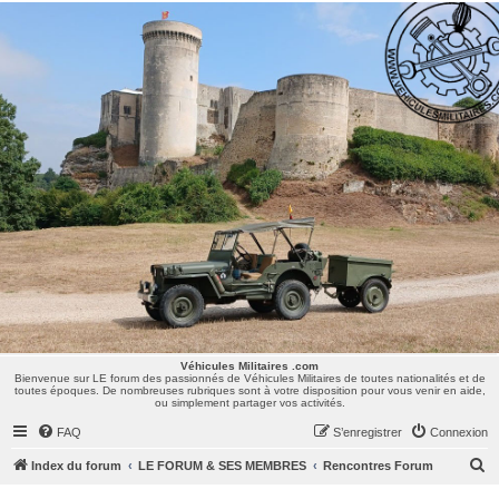
Véhicules Militaires .com
Bienvenue sur LE forum des passionnés de Véhicules Militaires de toutes nationalités et de
toutes époques. De nombreuses rubriques sont à votre disposition pour vous venir en aide,
ou simplement partager vos activités.
Véhicules Militaires .com
Bienvenue sur LE forum des passionnés de Véhicules Militaires de toutes nationalités et de
toutes époques. De nombreuses rubriques sont à votre disposition pour vous venir en aide,
ou simplement partager vos activités.
FAQ
S’enregistrer
Connexion
R
Index du forum
LE FORUM & SES MEMBRES
Rencontres Forum
e