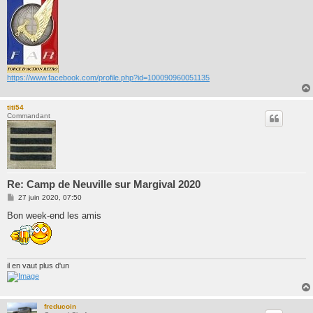
https://www.facebook.com/profile.php?id=100090960051135
titi54
Commandant
Re: Camp de Neuville sur Margival 2020
M
27 juin 2020, 07:50
e
s
Bon week-end les amis
s
a
g
e
il en vaut plus d'un
freducoin