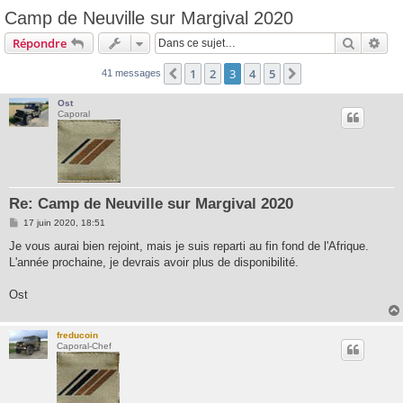
Camp de Neuville sur Margival 2020
Recherc
Rec
Répondre
1
2
3
4
5
Précédente
Suivante
41 messages
Ost
Caporal
Re: Camp de Neuville sur Margival 2020
M
17 juin 2020, 18:51
e
s
Je vous aurai bien rejoint, mais je suis reparti au fin fond de l'Afrique.
s
L'année prochaine, je devrais avoir plus de disponibilité.
a
g
e
Ost
freducoin
Caporal-Chef