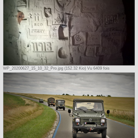
WP_20200627_15_10_32_Pro.jpg (152.32 Kio) Vu 6409 fois