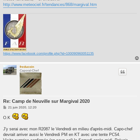
http://www.meteociel.fr/tendances/868/margival.htm
https://www.facebook.com/profile.php?id=100090960051135
freducoin
Caporal-Chef
Re: Camp de Neuville sur Margival 2020
M
21 juin 2020, 12:20
e
s
O.K
s
a
g
J'y serai avec mon R2087 le Vendredi en milieu d'après-midi. Capo-chef
e
devrait arriver aussi le Vendredi PM en KT avec une tente PC54.