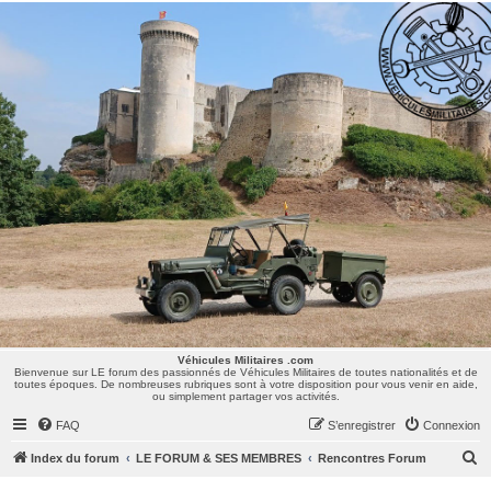
Véhicules Militaires .com
Bienvenue sur LE forum des passionnés de Véhicules Militaires de toutes nationalités et de
toutes époques. De nombreuses rubriques sont à votre disposition pour vous venir en aide,
ou simplement partager vos activités.
Véhicules Militaires .com
Bienvenue sur LE forum des passionnés de Véhicules Militaires de toutes nationalités et de
toutes époques. De nombreuses rubriques sont à votre disposition pour vous venir en aide,
ou simplement partager vos activités.
FAQ
S’enregistrer
Connexion
R
Index du forum
LE FORUM & SES MEMBRES
Rencontres Forum
e