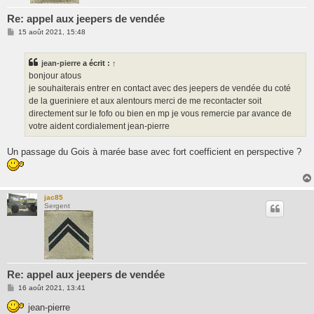
Re: appel aux jeepers de vendée
M
15 août 2021, 15:48
e
s
s
jean-pierre
a écrit :
↑
a
g
bonjour atous
e
je souhaiterais entrer en contact avec des jeepers de vendée du coté
de la gueriniere et aux alentours merci de me recontacter soit
directement sur le fofo ou bien en mp je vous remercie par avance de
votre aident cordialement jean-pierre
Un passage du Gois à marée base avec fort coefficient en perspective ?
jac85
Sergent
Re: appel aux jeepers de vendée
M
16 août 2021, 13:41
e
s
jean-pierre
s