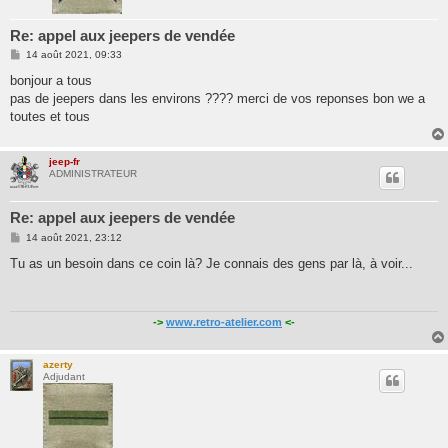
Re: appel aux jeepers de vendée
M
14 août 2021, 09:33
e
s
bonjour a tous
s
pas de jeepers dans les environs ???? merci de vos reponses bon we a
a
g
toutes et tous
e
jeep-fr
ADMINISTRATEUR
Re: appel aux jeepers de vendée
M
14 août 2021, 23:12
e
s
Tu as un besoin dans ce coin là? Je connais des gens par là, à voir...
s
a
g
e
->
www.retro-atelier.com
<-
azerty
Adjudant