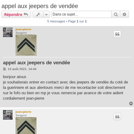
appel aux jeepers de vendée
Recherc
Rec
Répondre
5 messages • Page
1
sur
1
jean-pierre
Sergent
appel aux jeepers de vendée
M
13 août 2021, 14:44
e
s
bonjour atous
s
je souhaiterais entrer en contact avec des jeepers de vendée du coté de
a
g
la gueriniere et aux alentours merci de me recontacter soit directement
e
sur le fofo ou bien en mp je vous remercie par avance de votre aident
cordialement jean-pierre
jean-pierre
Sergent