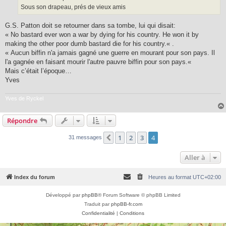
Sous son drapeau, prés de vieux amis
G.S. Patton doit se retourner dans sa tombe, lui qui disait:
« No bastard ever won a war by dying for his country. He won it by
making the other poor dumb bastard die for his country.« .
« Aucun biffin n'a jamais gagné une guerre en mourant pour son pays. Il
l'a gagnée en faisant mourir l'autre pauvre biffin pour son pays.«
Mais c’était l’époque…
Yves
Yves de Ryckel
Répondre
1
2
3
4
Précédente
31 messages
Aller à
Index du forum
Heures au format
UTC+02:00
Développé par
phpBB
® Forum Software © phpBB Limited
Traduit par
phpBB-fr.com
Confidentialité
|
Conditions