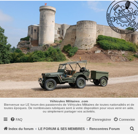
Véhicules Militaires .com
Bienvenue sur LE forum des passionnés de Véhicules Militaires de toutes nationalités et de
toutes époques. De nombreuses rubriques sont à votre disposition pour vous venir en aide,
ou simplement partager vos activités.
Véhicules Militaires .com
Bienvenue sur LE forum des passionnés de Véhicules Militaires de toutes nationalités et de
toutes époques. De nombreuses rubriques sont à votre disposition pour vous venir en aide,
ou simplement partager vos activités.
FAQ
S’enregistrer
Connexion
R
Index du forum
LE FORUM & SES MEMBRES
Rencontres Forum
e