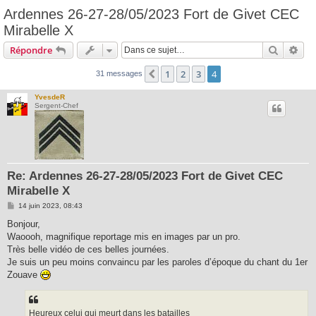
Ardennes 26-27-28/05/2023 Fort de Givet CEC
Mirabelle X
Recherc
Rec
Répondre
1
2
3
4
Précédente
31 messages
YvesdeR
Sergent-Chef
Re: Ardennes 26-27-28/05/2023 Fort de Givet CEC
Mirabelle X
M
14 juin 2023, 08:43
e
s
Bonjour,
s
Waoooh, magnifique reportage mis en images par un pro.
a
g
Très belle vidéo de ces belles journées.
e
Je suis un peu moins convaincu par les paroles d’époque du chant du 1er
Zouave
Heureux celui qui meurt dans les batailles