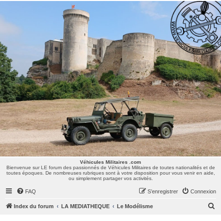
Véhicules Militaires .com
Bienvenue sur LE forum des passionnés de Véhicules Militaires de toutes nationalités et de
toutes époques. De nombreuses rubriques sont à votre disposition pour vous venir en aide,
ou simplement partager vos activités.
Véhicules Militaires .com
Bienvenue sur LE forum des passionnés de Véhicules Militaires de toutes nationalités et de
toutes époques. De nombreuses rubriques sont à votre disposition pour vous venir en aide,
ou simplement partager vos activités.
FAQ
S’enregistrer
Connexion
R
Index du forum
LA MEDIATHEQUE
Le Modélisme
e