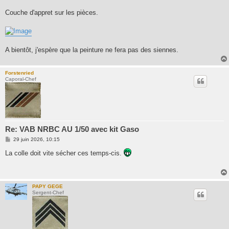
Couche d'appret sur les pièces.
A bientôt, j'espère que la peinture ne fera pas des siennes.
Forstenried
Caporal-Chef
Re: VAB NRBC AU 1/50 avec kit Gaso
M
29 juin 2026, 10:15
e
s
La colle doit vite sécher ces temps-cis.
s
a
g
e
PAPY GEGE
Sergent-Chef