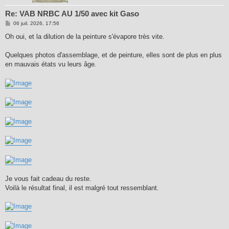
Re: VAB NRBC AU 1/50 avec kit Gaso
M
06 juil. 2026, 17:56
e
s
Oh oui, et la dilution de la peinture s'évapore très vite.
s
a
g
Quelques photos d'assemblage, et de peinture, elles sont de plus en plus
e
en mauvais états vu leurs âge.
Je vous fait cadeau du reste.
Voilà le résultat final, il est malgré tout ressemblant.