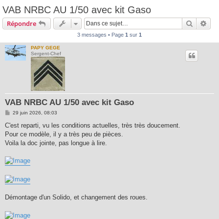
VAB NRBC AU 1/50 avec kit Gaso
Recherc
Rec
Répondre
3 messages • Page
1
sur
1
PAPY GEGE
Sergent-Chef
VAB NRBC AU 1/50 avec kit Gaso
M
29 juin 2026, 08:03
e
s
C'est reparti, vu les conditions actuelles, très très doucement.
s
Pour ce modèle, il y a très peu de pièces.
a
g
Voila la doc jointe, pas longue à lire.
e
Démontage d'un Solido, et changement des roues.