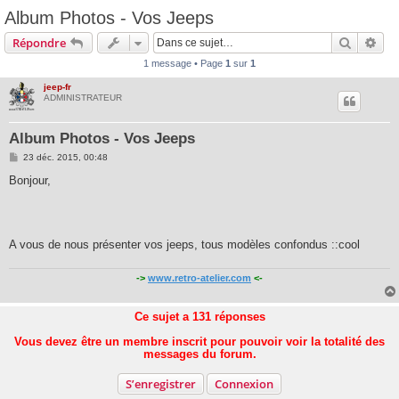
Album Photos - Vos Jeeps
Recherc
Rec
Répondre
1 message • Page
1
sur
1
jeep-fr
ADMINISTRATEUR
Album Photos - Vos Jeeps
M
23 déc. 2015, 00:48
e
s
Bonjour,
s
a
g
e
A vous de nous présenter vos jeeps, tous modèles confondus
::cool
->
www.retro-atelier.com
<-
Ce sujet a
131
réponses
Vous devez être un membre inscrit pour pouvoir voir la totalité des
messages du forum.
S’enregistrer
Connexion