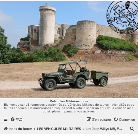
Véhicules Militaires .com
Bienvenue sur LE forum des passionnés de Véhicules Militaires de toutes nationalités et de
toutes époques. De nombreuses rubriques sont à votre disposition pour vous venir en aide,
ou simplement partager vos activités.
Véhicules Militaires .com
Bienvenue sur LE forum des passionnés de Véhicules Militaires de toutes nationalités et de
toutes époques. De nombreuses rubriques sont à votre disposition pour vous venir en aide,
ou simplement partager vos activités.
FAQ
S’enregistrer
Connexion
R
Index du forum
LES VEHICULES MILITAIRES
Les Jeep Willys MB, Ford GPW, Hotchkiss M201, CJ/M38/MUTT, ...
e