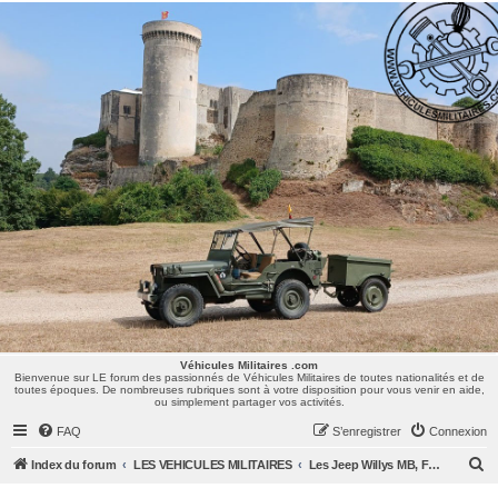
Véhicules Militaires .com
Bienvenue sur LE forum des passionnés de Véhicules Militaires de toutes nationalités et de
toutes époques. De nombreuses rubriques sont à votre disposition pour vous venir en aide,
ou simplement partager vos activités.
Véhicules Militaires .com
Bienvenue sur LE forum des passionnés de Véhicules Militaires de toutes nationalités et de
toutes époques. De nombreuses rubriques sont à votre disposition pour vous venir en aide,
ou simplement partager vos activités.
FAQ
S’enregistrer
Connexion
R
Index du forum
LES VEHICULES MILITAIRES
Les Jeep Willys MB, Ford GPW, Hotchkiss M201, CJ/M38/MUTT, ...
e