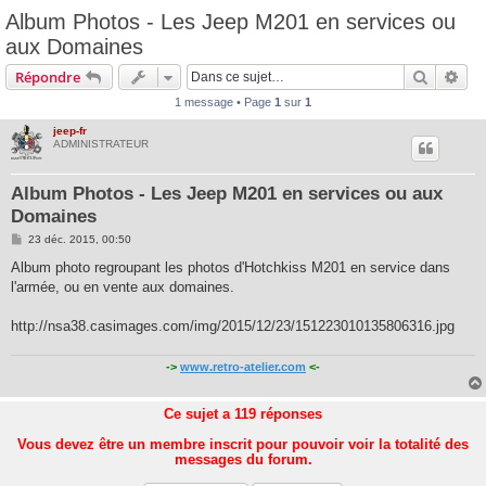
Album Photos - Les Jeep M201 en services ou
aux Domaines
Recherc
Rec
Répondre
1 message • Page
1
sur
1
jeep-fr
ADMINISTRATEUR
Album Photos - Les Jeep M201 en services ou aux
Domaines
M
23 déc. 2015, 00:50
e
s
Album photo regroupant les photos d'Hotchkiss M201 en service dans
s
l'armée, ou en vente aux domaines.
a
g
e
http://nsa38.casimages.com/img/2015/12/23/151223010135806316.jpg
->
www.retro-atelier.com
<-
Ce sujet a
119
réponses
Vous devez être un membre inscrit pour pouvoir voir la totalité des
messages du forum.