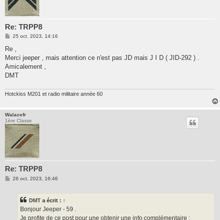
Re: TRPP8
M
25 oct. 2023, 14:16
e
s
Re ,
s
Merci jeeper , mais attention ce n'est pas JD mais J I D ( JID-292 ) .
a
g
Amicalement ,
e
DMT
Hotckiss M201 et radio militaire année 60
Walacefr
1ère Classe
Re: TRPP8
M
26 oct. 2023, 16:46
e
s
s
DMT
a écrit :
↑
a
g
Bonjour Jeeper - 59 .
e
Je profite de ce post pour une obtenir une info complémentaire :