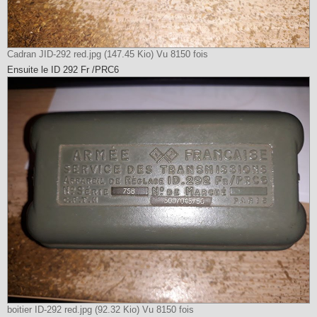
Cadran JID-292 red.jpg (147.45 Kio) Vu 8150 fois
Ensuite le ID 292 Fr /PRC6
boitier ID-292 red.jpg (92.32 Kio) Vu 8150 fois