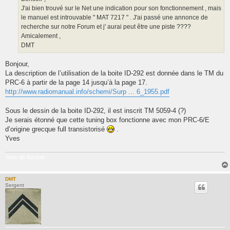
e
J'ai bien trouvé sur le Net une indication pour son fonctionnement , mais
le manuel est introuvable " MAT 7217 " . J'ai passé une annonce de
recherche sur notre Forum et j' aurai peut être une piste ????
Amicalement ,
DMT
Bonjour,
La description de l’utilisation de la boite ID-292 est donnée dans le TM du
PRC-6 à partir de la page 14 jusqu’à la page 17.
http://www.radiomanual.info/schemi/Surp ... 6_1955.pdf
Sous le dessin de la boite ID-292, il est inscrit TM 5059-4 (?)
Je serais étonné que cette tuning box fonctionne avec mon PRC-6/E
d’origine grecque full transistorisé
.
Yves
Yves de Ryckel
DMT
Sergent