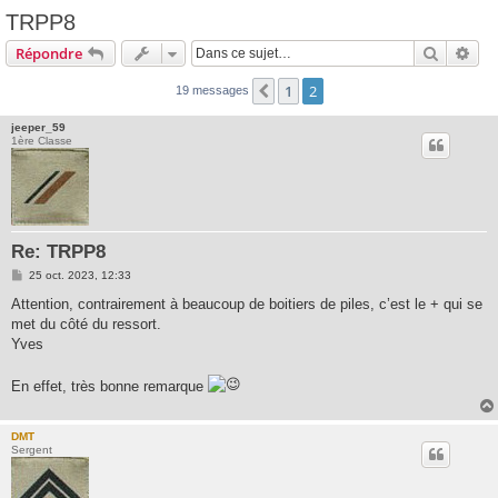
TRPP8
Recherc
Rec
Répondre
1
2
Précédente
19 messages
jeeper_59
1ère Classe
Re: TRPP8
M
25 oct. 2023, 12:33
e
s
Attention, contrairement à beaucoup de boitiers de piles, c’est le + qui se
s
met du côté du ressort.
a
g
Yves
e
En effet, très bonne remarque
DMT
Sergent