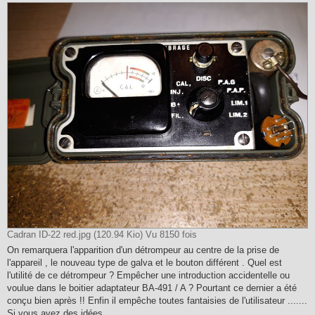
Cadran ID-22 red.jpg (120.94 Kio) Vu 8150 fois
On remarquera l'apparition d'un détrompeur au centre de la prise de
l'appareil , le nouveau type de galva et le bouton différent . Quel est
l'utilité de ce détrompeur ? Empêcher une introduction accidentelle ou
voulue dans le boitier adaptateur BA-491 / A ? Pourtant ce dernier a été
conçu bien après !! Enfin il empêche toutes fantaisies de l'utilisateur .......
Si vous avez des idées .....