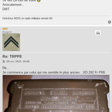
Je fais ça tout de suite
a
g
Amicalement ,
e
DMT
Hotckiss M201 et radio militaire année 60
DMT
Sergent
Re: TRPP8
M
26 oct. 2023, 18:48
e
s
Re ,
s
Je commence par celui qui me semble le plus ancien : JID 292 Fr PR6
a
g
e