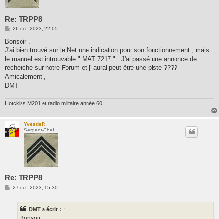
Re: TRPP8
M
26 oct. 2023, 22:05
e
s
Bonsoir ,
s
J'ai bien trouvé sur le Net une indication pour son fonctionnement , mais
a
g
le manuel est introuvable " MAT 7217 " . J'ai passé une annonce de
e
recherche sur notre Forum et j' aurai peut être une piste ????
Amicalement ,
DMT
Hotckiss M201 et radio militaire année 60
YvesdeR
Sergent-Chef
Re: TRPP8
M
27 oct. 2023, 15:30
e
s
s
DMT
a écrit :
↑
a
g
Bonsoir ,