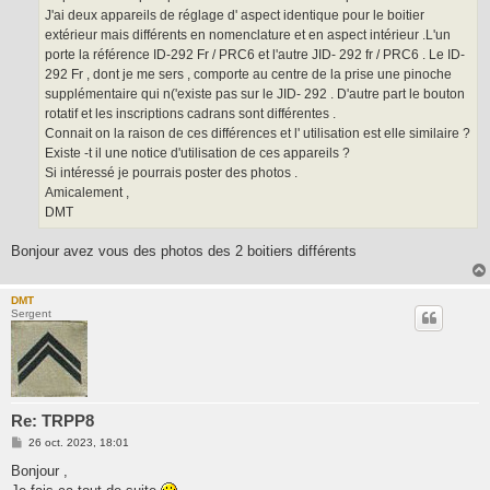
J'ai deux appareils de réglage d' aspect identique pour le boitier
extérieur mais différents en nomenclature et en aspect intérieur .L'un
porte la référence ID-292 Fr / PRC6 et l'autre JID- 292 fr / PRC6 . Le ID-
292 Fr , dont je me sers , comporte au centre de la prise une pinoche
supplémentaire qui n('existe pas sur le JID- 292 . D'autre part le bouton
rotatif et les inscriptions cadrans sont différentes .
Connait on la raison de ces différences et l' utilisation est elle similaire ?
Existe -t il une notice d'utilisation de ces appareils ?
Si intéressé je pourrais poster des photos .
Amicalement ,
DMT
Bonjour avez vous des photos des 2 boitiers différents
DMT
Sergent
Re: TRPP8
M
26 oct. 2023, 18:01
e
s
Bonjour ,
s