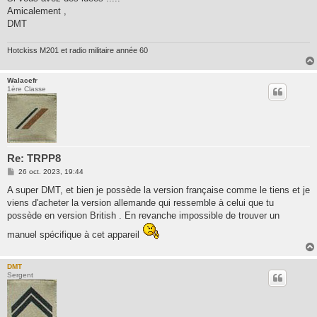
Amicalement ,
DMT
Hotckiss M201 et radio militaire année 60
Walacefr
1ère Classe
Re: TRPP8
M
26 oct. 2023, 19:44
e
s
A super DMT, et bien je possède la version française comme le tiens et je
s
viens d'acheter la version allemande qui ressemble à celui que tu
a
g
possède en version British . En revanche impossible de trouver un
e
manuel spécifique à cet appareil
DMT
Sergent