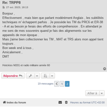
Re: TRPP8
M
27 oct. 2023, 18:13
e
s
Bonjour ,
s
Effectivement , mais bien que parlant modérément Anglais , les subtilités
a
g
techniques m' échappent parfois . Je possède les TM du PRC6 et ER-38
e
- A et au besoin je ferais des efforts de compréhension . En attendant je
me sers de mes souvenirs quand je fais des alignements sur les
appareils de mon époque .
Mais j'aime bien collectionner les TM , MAT et TRS alors mon appel tient
toujours .
Bon week end à tous ,
Amicalement ,
DMT
Hotckiss M201 et radio militaire année 60
Répondre
1
2
Précédente
19 messages
Aller à
Index du forum
Heures au format
UTC+02:00