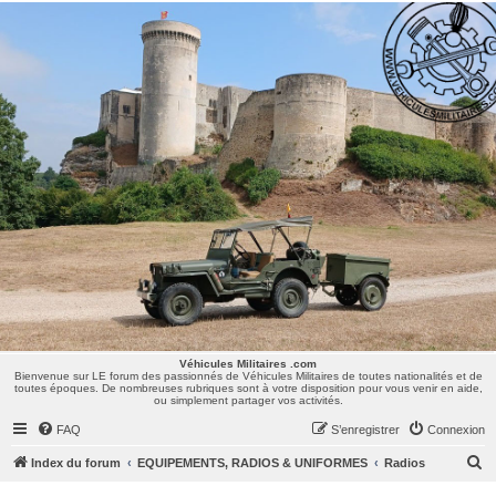
Véhicules Militaires .com
Bienvenue sur LE forum des passionnés de Véhicules Militaires de toutes nationalités et de
toutes époques. De nombreuses rubriques sont à votre disposition pour vous venir en aide,
ou simplement partager vos activités.
Véhicules Militaires .com
Bienvenue sur LE forum des passionnés de Véhicules Militaires de toutes nationalités et de
toutes époques. De nombreuses rubriques sont à votre disposition pour vous venir en aide,
ou simplement partager vos activités.
FAQ
S’enregistrer
Connexion
R
Index du forum
EQUIPEMENTS, RADIOS & UNIFORMES
Radios
e