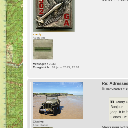
e
azerty
Adjudant
Messages :
2033
Enregistré le :
02 janv. 2015, 15:01
Re: Adresses
M
par
Charlye
»
1
e
s
s
azerty
a 
a
g
Bonjour
e
jeep .fr te 
Certes il n
Charlye
1ère Classe
Merci pour votre