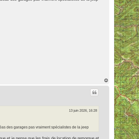
H
a
u
t
13 juin 2026, 16:28
léas des garages pas vraiment spécialistes de la jeep
que et je pense que les frais de location de remorque et