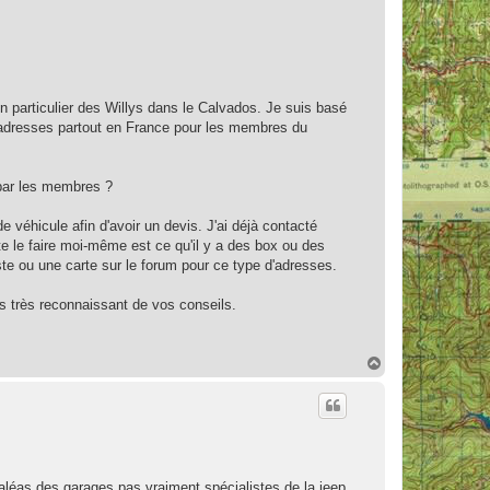
 particulier des Willys dans le Calvados. Je suis basé
 adresses partout en France pour les membres du
 par les membres ?
 véhicule afin d'avoir un devis. J'ai déjà contacté
te le faire moi-même est ce qu'il y a des box ou des
iste ou une carte sur le forum pour ce type d'adresses.
s très reconnaissant de vos conseils.
H
a
u
t
 aléas des garages pas vraiment spécialistes de la jeep