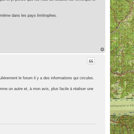
ir même dans les pays limitrophes.
H
a
u
t
lièrement le forum il y a des informations qui circules.
me un autre et, à mon avis, plus facile à réaliser une