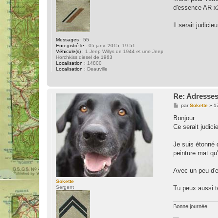
d'essence AR x2
Il serait judic
Messages :
55
Enregistré le :
05 janv. 2015, 19:51
Véhicule(s) :
1 Jeep Willys de 1944 et une Jeep
Horchkiss diesel de 1963
Localisation :
14800
Localisation :
Deauville
Re: Adresses
M
par
Sokette
»
1
e
s
Bonjour
s
Ce serait judici
a
g
e
Je suis étonné 
peinture mat qu'
Avec un peu d'e
Sokette
Sergent
Tu peux aussi t
Bonne journée