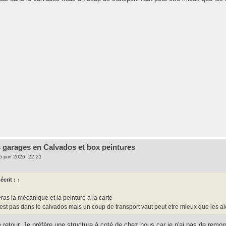
 garages en Calvados et box peintures
5 juin 2026, 22:21
écrit :
↑
feras la mécanique et la peinture à la carte
' est pas dans le calvados mais un coup de transport vaut peut etre mieux que les a
 retour. Je préfère une structure à coté de chez nous car je n'ai pas de remor