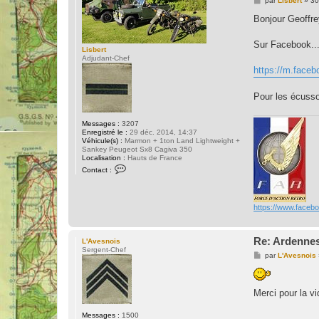
par
Lisbert
»
30
e
s
Bonjour Geoffre
s
a
g
Sur Facebook...
Lisbert
e
Adjudant-Chef
https://m.face
Pour les écusson
Messages :
3207
Enregistré le :
29 déc. 2014, 14:37
Véhicule(s) :
Marmon + 1ton Land Lightweight +
Sankey Peugeot Sx8 Cagiva 350
Localisation :
Hauts de France
C
Contact :
o
n
t
a
https://www.faceb
c
t
e
r
Re: Ardennes
L'Avesnois
L
Sergent-Chef
i
M
par
L'Avesnois
s
e
b
s
e
s
r
a
Merci pour la v
t
g
e
Messages :
1500