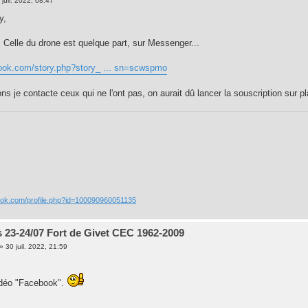
 juil. 2022, 08:47
y,
 Celle du drone est quelque part, sur Messenger...
book.com/story.php?story_ ... sn=scwspmo
s je contacte ceux qui ne l'ont pas, on aurait dû lancer la souscription sur pl
ook.com/profile.php?id=100090960051135
 23-24/07 Fort de Givet CEC 1962-2009
»
30 juil. 2022, 21:59
idéo "Facebook".