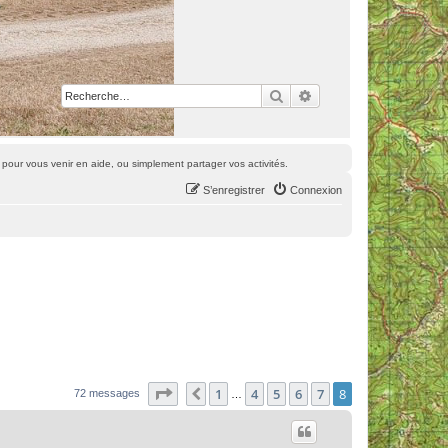
Rechercher
Recherche avancée
pour vous venir en aide, ou simplement partager vos activités.
S’enregistrer
Connexion
Page
8
sur
8
1
4
5
6
7
8
Précédente
72 messages
…