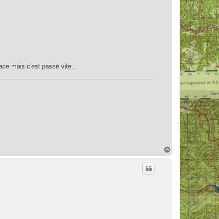
ace mais c'est passé vite...
H
a
u
t