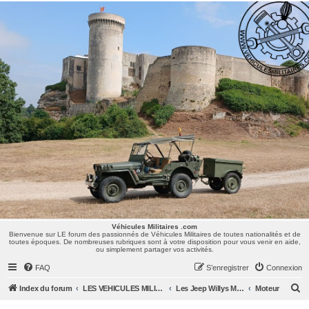
Véhicules Militaires .com
Bienvenue sur LE forum des passionnés de Véhicules Militaires de toutes nationalités et de
toutes époques. De nombreuses rubriques sont à votre disposition pour vous venir en aide,
ou simplement partager vos activités.
Véhicules Militaires .com
Bienvenue sur LE forum des passionnés de Véhicules Militaires de toutes nationalités et de
toutes époques. De nombreuses rubriques sont à votre disposition pour vous venir en aide,
ou simplement partager vos activités.
FAQ
S’enregistrer
Connexion
R
Index du forum
LES VEHICULES MILITAIRES
Les Jeep Willys MB, Ford GPW, Hotchkiss M201, CJ/M38/MUTT, ...
Moteur
e