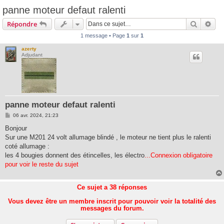
panne moteur defaut ralenti
Recherc
Rec
Répondre
1 message • Page
1
sur
1
azerty
Adjudant
panne moteur defaut ralenti
M
06 avr. 2024, 21:23
e
s
Bonjour
s
Sur une M201 24 volt allumage blindé , le moteur ne tient plus le ralenti
a
g
coté allumage :
e
les 4 bougies donnent des étincelles, les électro
...Connexion obligatoire
pour voir le reste du sujet
Ce sujet a
38
réponses
Vous devez être un membre inscrit pour pouvoir voir la totalité des
messages du forum.