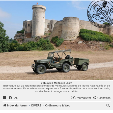
Véhicules Militaires .com
Bienvenue sur LE forum des passionnés de Véhicules Militaires de toutes nationalités et de
toutes époques. De nombreuses rubriques sont à votre disposition pour vous venir en aide,
ou simplement partager vos activités.
Véhicules Militaires .com
Bienvenue sur LE forum des passionnés de Véhicules Militaires de toutes nationalités et de
toutes époques. De nombreuses rubriques sont à votre disposition pour vous venir en aide,
ou simplement partager vos activités.
FAQ
S’enregistrer
Connexion
R
Index du forum
DIVERS
Ordinateurs & Web
e