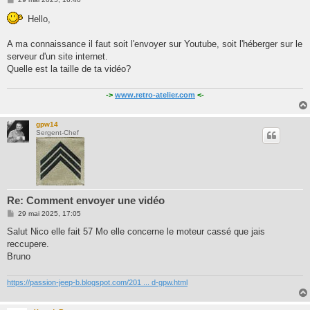
e
s
Hello,
s
a
g
A ma connaissance il faut soit l'envoyer sur Youtube, soit l'héberger sur le
e
serveur d'un site internet.
Quelle est la taille de ta vidéo?
->
www.retro-atelier.com
<-
gpw14
Sergent-Chef
Re: Comment envoyer une vidéo
M
29 mai 2025, 17:05
e
s
Salut Nico elle fait 57 Mo elle concerne le moteur cassé que jais
s
reccupere.
a
g
Bruno
e
https://passion-jeep-b.blogspot.com/201 ... d-gpw.html