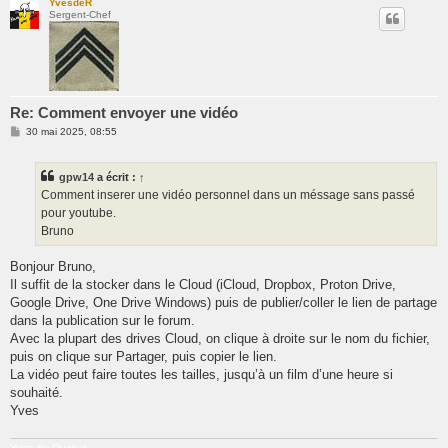
YvesdeR
Sergent-Chef
Re: Comment envoyer une vidéo
M
30 mai 2025, 08:55
e
s
s
gpw14
a écrit :
↑
a
g
Comment inserer une vidéo personnel dans un méssage sans passé
e
pour youtube.
Bruno
Bonjour Bruno,
Il suffit de la stocker dans le Cloud (iCloud, Dropbox, Proton Drive,
Google Drive, One Drive Windows) puis de publier/coller le lien de partage
dans la publication sur le forum.
Avec la plupart des drives Cloud, on clique à droite sur le nom du fichier,
puis on clique sur Partager, puis copier le lien.
La vidéo peut faire toutes les tailles, jusqu’à un film d’une heure si
souhaité.
Yves
Yves de Ryckel