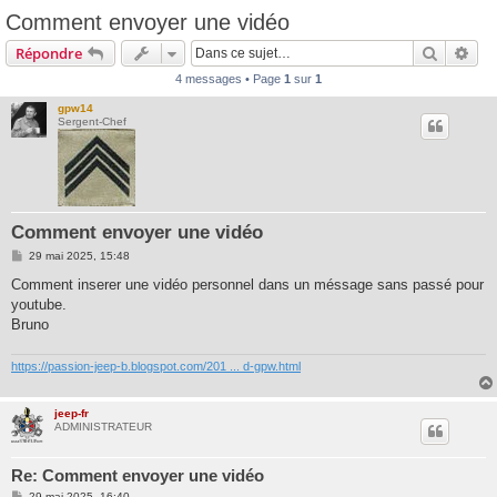
Comment envoyer une vidéo
Recherc
Rec
Répondre
4 messages • Page
1
sur
1
gpw14
Sergent-Chef
Comment envoyer une vidéo
M
29 mai 2025, 15:48
e
s
Comment inserer une vidéo personnel dans un méssage sans passé pour
s
youtube.
a
g
Bruno
e
https://passion-jeep-b.blogspot.com/201 ... d-gpw.html
jeep-fr
ADMINISTRATEUR
Re: Comment envoyer une vidéo
M
29 mai 2025, 16:40