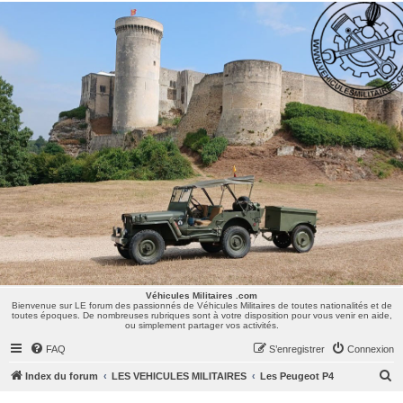
Véhicules Militaires .com
Bienvenue sur LE forum des passionnés de Véhicules Militaires de toutes nationalités et de
toutes époques. De nombreuses rubriques sont à votre disposition pour vous venir en aide,
ou simplement partager vos activités.
Véhicules Militaires .com
Bienvenue sur LE forum des passionnés de Véhicules Militaires de toutes nationalités et de
toutes époques. De nombreuses rubriques sont à votre disposition pour vous venir en aide,
ou simplement partager vos activités.
FAQ
S’enregistrer
Connexion
R
Index du forum
LES VEHICULES MILITAIRES
Les Peugeot P4
e