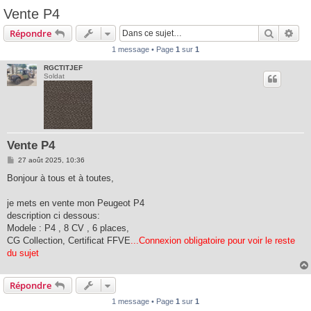
Vente P4
Recherc
Rec
Répondre
1 message • Page
1
sur
1
RGCTITJEF
Soldat
Vente P4
M
27 août 2025, 10:36
e
s
Bonjour à tous et à toutes,
s
a
g
je mets en vente mon Peugeot P4
e
description ci dessous:
Modele : P4 , 8 CV , 6 places,
CG Collection, Certificat FFVE
...Connexion obligatoire pour voir le reste
du sujet
Répondre
1 message • Page
1
sur
1