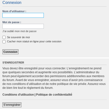
Connexion
c
h
Nom d’utilisateur :
e
r
Mot de passe :
c
J’ai oublié mon mot de passe
h
Se souvenir de moi
e
Cacher mon statut en ligne pour cette session
r
S’ENREGISTRER
Vous devez être enregistré pour vous connecter. L’enregistrement ne prend
que quelques secondes et augmente vos possibilités. L’administrateur du
forum peut également accorder des permissions additionnelles aux membres
du forum. Avant de vous enregistrer, assurez-vous d’avoir pris connaissance
de nos conditions d’utilisation et de notre politique de vie privée. Assurez-vous
de bien lire tout le règlement du forum.
Conditions d’utilisation
|
Politique de confidentialité
S’enregistrer