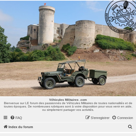
Véhicules Militaires .com
Bienvenue sur LE forum des passionnés de Véhicules Militaires de toutes nationalités et de
toutes époques. De nombreuses rubriques sont à votre disposition pour vous venir en aide,
ou simplement partager vos activités.
Véhicules Militaires .com
Bienvenue sur LE forum des passionnés de Véhicules Militaires de toutes nationalités et de
toutes époques. De nombreuses rubriques sont à votre disposition pour vous venir en aide,
ou simplement partager vos activités.
FAQ
S’enregistrer
Connexion
R
Index du forum
e